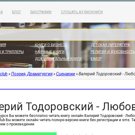
КА
БЛОГ
БИОГРАФИИ
СЛУШАТЬ АУДИОКНИГИ
НИЯ
КНИГИ О БИЗНЕСЕ
ДЕТСКАЯ ЛИТЕРАТУРА
 И ТРИЛЛЕРЫ
НАУЧНЫЕ КНИГИ
РЕЛИГИЯ И ДУХОВНОСТЬ
ДОКУМЕНТАЛЬНЫЕ КНИГИ
ЮМОР
.club
»
Поэзия, Драматургия
»
Сценарии
» Валерий Тодоровский - Люб
ерий Тодоровский - Любо
урсе Вы можете бесплатно читать книгу онлайн Валерий Тодоровский - Любов
.club Вы можете онлайн читать полную версию книги без регистрации и sms.
ем о произведении