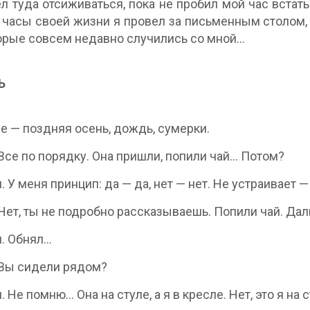
л туда отсиживаться, пока не пробил мой час встат
часы своей жизни я провел за письменным столом, 
орые совсем недавно случились со мной…
Ь
е — поздняя осень, дождь, сумерки.
. Все по порядку. Она пришли, попили чай… Потом?
м. У меня принцип: да — да, нет — нет. Не устраивает 
. Нет, ты не подробно рассказываешь. Попили чай. Да
м. Обнял…
. Вы сидели рядом?
м. Не помню… Она на стуле, а я в кресле. Нет, это я на с