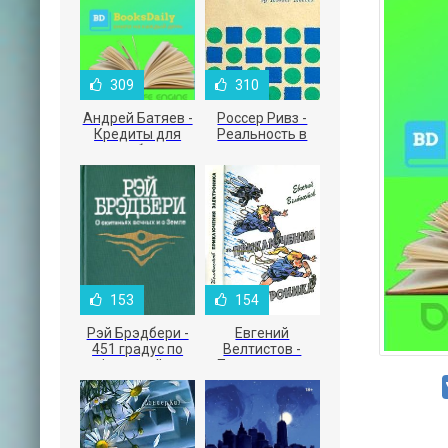
309
310
Андрей Батяев -
Россер Ривз -
Кредиты для
Реальность в
малого бизнеса
рекламе
153
154
Рэй Брэдбери -
Евгений
451 градус по
Велтистов -
Фаренгейту
Приключения
Электроника