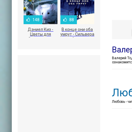
148
88
Дэниел Киз -
В конце они оба
Цветы для
умрут - Сильвера
Элджернона
Адам
Вале
ознакомитс
Люб
Любовь - чи