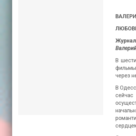
ВАЛЕР
ЛЮБОВ
Журнал 
Валерий
В шести
фильмы.
через н
В Одесс
сейчас
осущест
началь
романт
сердцем