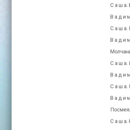
С а ш а
В а д и
С а ш а.
В а д и 
Молчан
С а ш а.
В а д и 
С а ш а.
В а д и
Посмея
С а ш а.