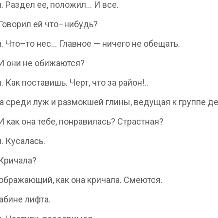
м. Раздел ее, положил… И все.
. Говорил ей что–нибудь?
 м. Что–то нес… Главное — ничего не обещать.
. И они не обижаются?
м. Как поставишь. Черт, что за район!..
 среди луж и размокшей глины, ведущая к группе де
 И как она тебе, понравилась? Страстная?
м. Кусалась.
 Кричала?
зображающий, как она кричала. Смеются.
кабине лифта.