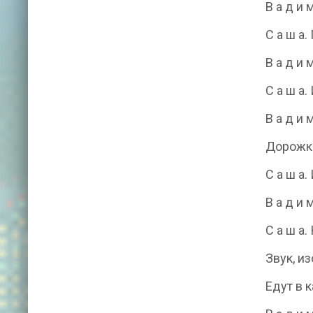
В а д и 
С а ш а
В а д и
С а ш а
В а д и 
Дорожка
С а ш а.
В а д и 
С а ш а.
Звук, и
Едут в 