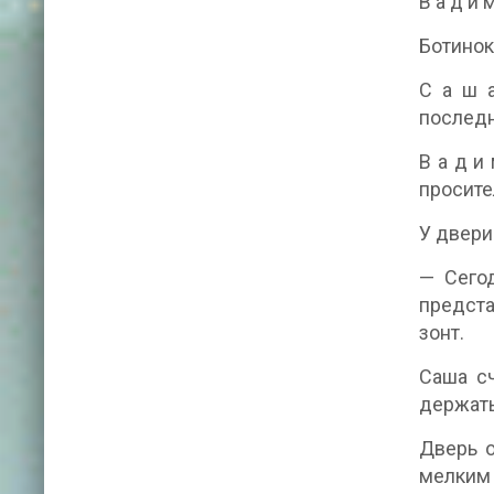
В а д и 
Ботинок
С а ш а
последн
В а д и
просите
У двери
— Сегод
предста
зонт.
Саша сч
держать
Дверь о
мелким 