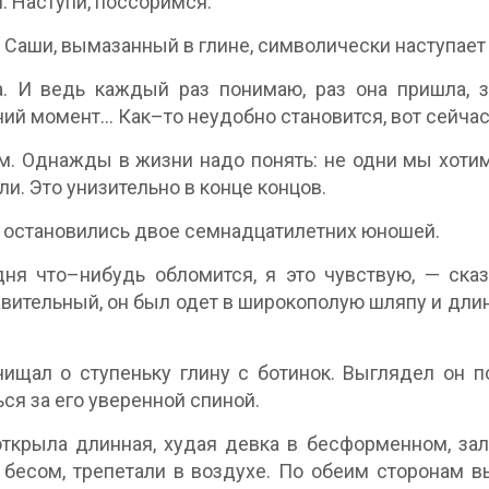
м. Наступи, поссоримся.
 Саши, вымазанный в глине, символически наступает
. И ведь каждый раз понимаю, раз она пришла, з
ий момент… Как–то неудобно становится, вот сейчас 
 м. Однажды в жизни надо понять: не одни мы хотим
ли. Это унизительно в конце концов.
 остановились двое семнадцатилетних юношей.
ня что–нибудь обломится, я это чувствую, — ска
вительный, он был одет в широкополую шляпу и длин
ищал о ступеньку глину с ботинок. Выглядел он п
ся за его уверенной спиной.
ткрыла длинная, худая девка в бесформенном, зал
бесом, трепетали в воздухе. По обеим сторонам 