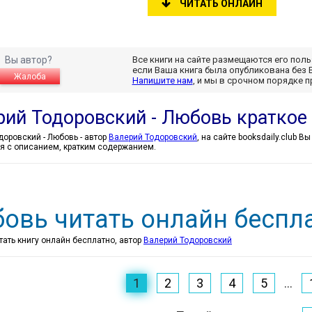
ЧИТАТЬ ОНЛАЙН
Вы автор?
Все книги на сайте размещаются его пол
если Ваша книга была опубликована без 
Жалоба
Напишите нам
, и мы в срочном порядке 
рий Тодоровский - Любовь краткое
Валерий Тодоровский - Любовь - автор
Валерий Тодоровский
, на сайте booksdaily.club 
я с описанием, кратким содержанием.
овь читать онлайн беспл
тать книгу онлайн бесплатно, автор
Валерий Тодоровский
1
2
3
4
5
...