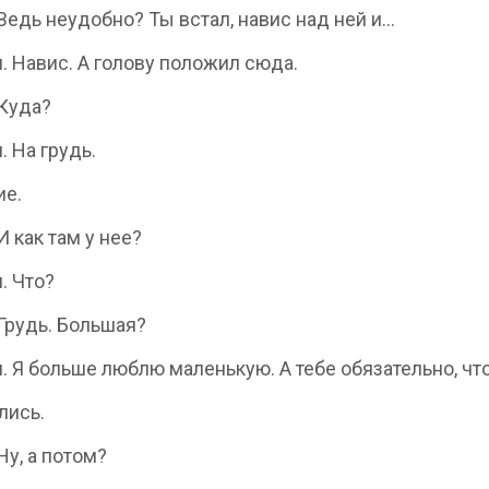
. Ведь неудобно? Ты встал, навис над ней и…
 м. Навис. А голову положил сюда.
 Куда?
м. На грудь.
ие.
 И как там у нее?
м. Что?
 Грудь. Большая?
 м. Я больше люблю маленькую. А тебе обязательно, чт
лись.
 Ну, а потом?