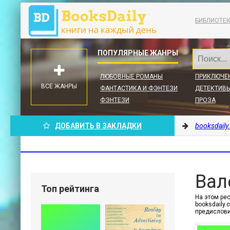
БИБЛИОТЕ
ЛЮБОВНЫЕ РОМАНЫ
ПРИКЛЮЧЕ
ВСЕ ЖАНРЫ
ФАНТАСТИКА И ФЭНТЕЗИ
ДЕТЕКТИВЫ
ФЭНТЕЗИ
ПРОЗА
ДОБАВИТЬ В ЗАКЛАДКИ
booksdaily
Вал
Топ рейтинга
На этом рес
booksdaily
предислови