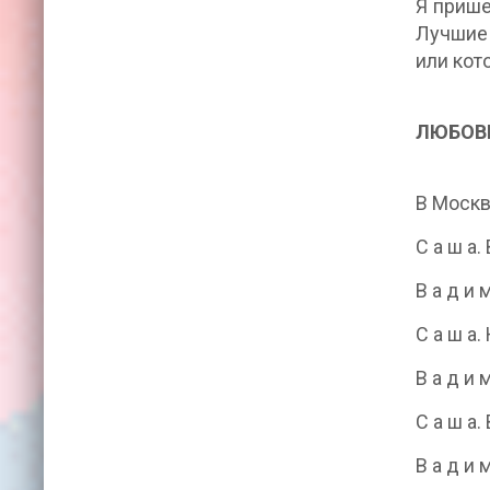
Я прише
Лучшие 
или кот
ЛЮБОВ
В Москв
С а ш а
В а д и 
С а ш а
В а д и 
С а ш а
В а д и 