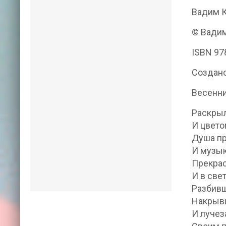
Вадим 
© Вадим
ISBN 97
Создано
Весенни
Раскрыл
И цвето
Душа пр
И музык
Прекрас
И в све
Разбивш
Накрывш
И лучез