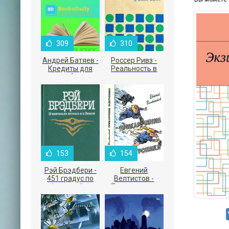
309
310
Андрей Батяев -
Россер Ривз -
Кредиты для
Реальность в
малого бизнеса
рекламе
153
154
Рэй Брэдбери -
Евгений
451 градус по
Велтистов -
Фаренгейту
Приключения
Электроника