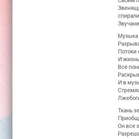
Своим п
Звенящ
спирали
Звучани
Музыка 
Разрыва
Потоки 
И жизнь
Всё пон
Раскрыв
И в муз
Стремящ
Лжебог
Ткань з
Приобще
Он все 
Разреша