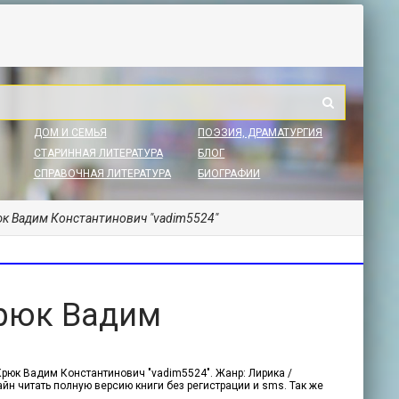
ДОМ И СЕМЬЯ
ПОЭЗИЯ, ДРАМАТУРГИЯ
СТАРИННАЯ ЛИТЕРАТУРА
БЛОГ
СПРАВОЧНАЯ ЛИТЕРАТУРА
БИОГРАФИИ
юк Вадим Константинович "vadim5524"
Крюк Вадим
Крюк Вадим Константинович "vadim5524". Жанр: Лирика /
айн читать полную версию книги без регистрации и sms. Так же