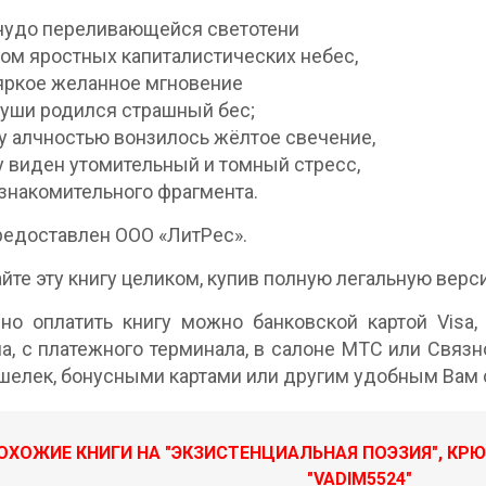
чудо переливающейся светотени
ом яростных капиталистических небес,
 яркое желанное мгновение
души родился страшный бес;
у алчностью вонзилось жёлтое свечение,
 виден утомительный и томный стресс,
знакомительного фрагмента.
редоставлен ООО «ЛитРес».
Прочитайте эту книгу целиком, купив полную легал
но оплатить книгу можно банковской картой Visa, 
а, с платежного терминала, в салоне МТС или Связно
шелек, бонусными картами или другим удобным Вам 
ОХОЖИЕ КНИГИ НА "ЭКЗИСТЕНЦИАЛЬНАЯ ПОЭЗИЯ", КР
"VADIM5524"