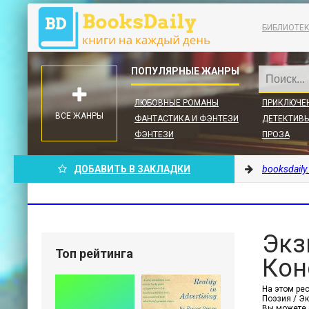
БИБЛИОТЕ
ЛЮБОВНЫЕ РОМАНЫ
ПРИКЛЮЧЕ
ВСЕ ЖАНРЫ
ФАНТАСТИКА И ФЭНТЕЗИ
ДЕТЕКТИВЫ
ФЭНТЕЗИ
ПРОЗА
ДОБАВИТЬ В ЗАКЛАДКИ
booksdaily
Экз
Топ рейтинга
Кон
На этом ре
Поэзия / Эк
Вы можете 