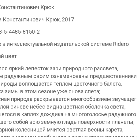
Константинович Крюк
 Константинович Крюк, 2017
8-5-4485-8150-2
 в интеллектуальной издательской системе Ridero
й цвет
ся яркий лепесток зари природного рассвета,
м радужным своим ознаменованы предшественники 
ироды воплощается теплом цветочного балета,
а зимы в этом сезоне уже снова спета;
ная природа раскрывается многообразием звучащего
тлой синеве небес видна цветная оболочка света,
егося в каплях дождика на многоголосье радужного 
его собой всю земную гладь поверхности планеты;
арной колесницей мчится светлая весны карета,