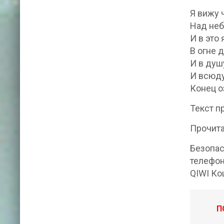
Я вижу 
Над неб
И в это
В огне 
И в душ
И всюду
Конец о
Текст п
Безопас
телефон
QIWI Ко
П