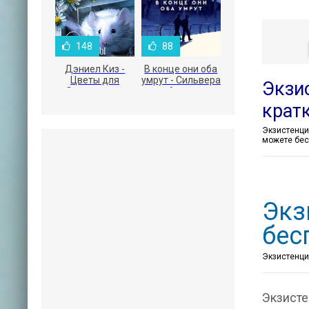
148
88
Дэниел Киз -
В конце они оба
Цветы для
умрут - Сильвера
Экзи
Элджернона
Адам
крат
можете бес
Экз
бес
Экзистенциа
Экзисте