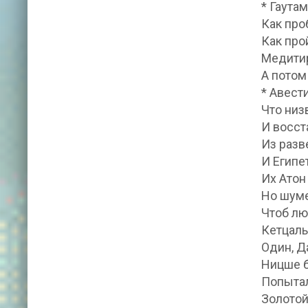
* Гаута
Как про
Как про
Медитир
А потом
* Авест
Что низ
И восст
Из разв
И Египе
Их Атон
Но шуме
Чтоб лю
Кетцаль
Один, Д
Ницше б
Попытал
Золотой