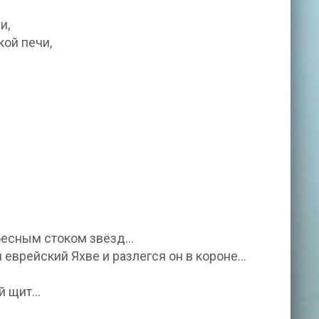
и,
кой печи,
ебесным стоком звёзд…
 еврейский Яхве и разлегся он в короне…
ий щит…