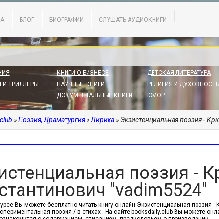
КА
БЛОГ
БИОГРАФИИ
СЛУШАТЬ АУДИОКНИГИ
НИЯ
КНИГИ О БИЗНЕСЕ
ДЕТСКАЯ ЛИТЕРАТУРА
 И ТРИЛЛЕРЫ
НАУЧНЫЕ КНИГИ
РЕЛИГИЯ И ДУХОВНОСТЬ
ДОКУМЕНТАЛЬНЫЕ КНИГИ
ЮМОР
.club
»
Поэзия, Драматургия
»
Лирика
» Экзистенциальная поэзия - Кр
истенциальная поэзия - 
стантинович "vadim5524"
сурсе Вы можете бесплатно читать книгу онлайн Экзистенциальная поэзия - 
спериментальная поэзия / в стихах . На сайте booksdaily.club Вы можете онл
ознакомится с содержанием, описанием, предисловием о произведении