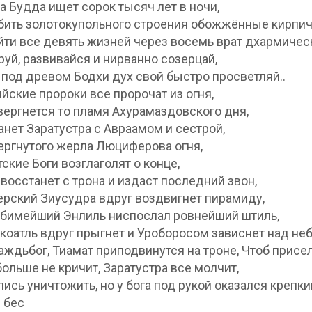
ма Будда ищет сорок тысяч лет в ночи,
бить золотокупольного строения обожжённые кирпич
йти все девять жизней через восемь врат дхармичес
уй, развивайся и нирванно созерцай,
 под древом Бодхи дух свой быстро просветляй..
ийские пророки все пророчат из огня,
вергнется то пламя Ахурамаздовского дня,
анет Заратустра с Авраамом и сестрой,
ергнутого жерла Люциферова огня,
тские Боги возглаголят о конце,
 восстанет с трона и издаст последний звон,
рский Зиусудра вдруг воздвигнет пирамиду,
бимейший Энлиль ниспослал ровнейший штиль,
коатль вдруг прыгнет и Уроборосом зависнет над н
аждьбог, Тиамат приподвинутся на троне, Чтоб присел
ольше не кричит, Заратустра все молчит,
ись уничтожить, но у бога под рукой оказался крепк
 бес