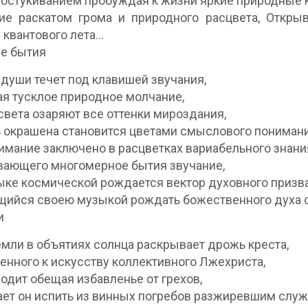
остукиванием пробуждая к жизни яркие природные 
ие раскатом грома и природного расцвета, Откры
 квантового лета…
е бытия
души течет под клавишей звучания,
я тусклое природное молчание,
света озаряют все оттенки мироздания,
 окрашена становится цветами смыслового понимани
имание заключено в расцветках вариабельного знани
ающего многомерное бытия звучание,
ыке космической рождается вектор духовного призв
ийся своею музыкой рождать божественного духа 
и
емли в объятиях солнца раскрывает дрожь креста,
нного к искусству коллективного Лжехриста,
ходит обещая избавленье от грехов,
ет он испить из винных погребов разжиревшим служ