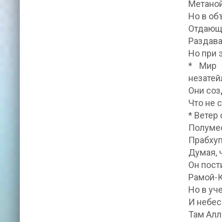
Метаной
Но в об
Отдающи
Раздава
Но при 
* Мир 
незатей
Они соз
Что не 
* Ветер
Полумес
Прабхуп
Думая, 
Он пост
Рамой-К
Но в уч
И небес
Там Алл