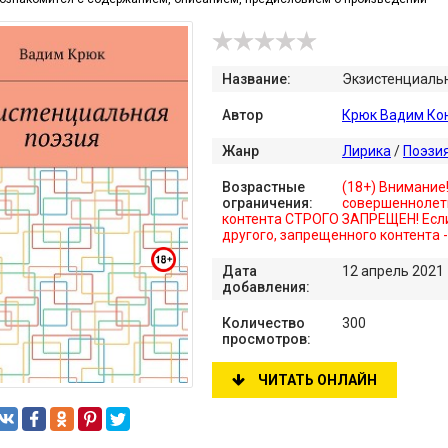
Название:
Экзистенциаль
Автор
Крюк Вадим Кон
Жанр
Лирика
/
Поэзи
Возрастные
(18+) Внимание
ограничения:
совершеннолет
контента СТРОГО ЗАПРЕЩЕН! Если
другого, запрещенного контента 
Дата
12 апрель 2021
добавления:
Количество
300
просмотров:
ЧИТАТЬ ОНЛАЙН