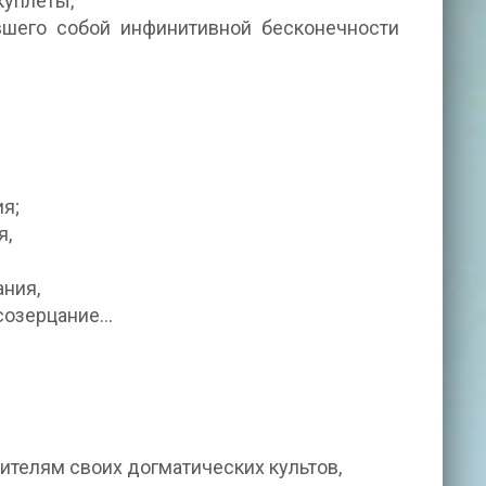
куплеты,
вшего собой инфинитивной бесконечности
я;
я,
ания,
созерцание…
ителям своих догматических культов,