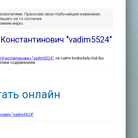
ьзователями. Приносим свои глубочайшие извинения,
Вашего на то согласия.
примем меры.
 Константинович "vadim5524"
 Константинович "vadim5524"
, на сайте booksdaily.club Вы
ратким содержанием.
тать онлайн
нович "vadim5524"