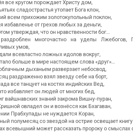
я все кругом порождает Христу дом,
ъятьях сладострастья утопает Бога клон,
й всем прихожим золотокупольный поклон,
я избавленье от грехов любых за деньги,
этом утверждая, что он нравственности бог…
раздроблен многочастно на уделы Лжебогов, П
ливых умов,
дали всевластно ложных идолов вокруг,
стало больше в мире настоящем слова «друг»…
 облачным дыханьем разверзает небосвод,
яц раздраженно взял звезду себе на борт,
ада все танцует на костях индийских Вед,
что избавляет он людей от многих бед,
иг вайшнавских знаний закрома Вишну-пуран,
ришной овладел он и вознёсся как Бхагаван,
ении Прабхупады не нуждается Коран,
ный полумесяц со звездой на острие освещает книг
ах всевышний может рассказать пророку о смыслах 