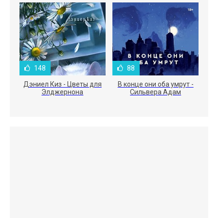
148
88
Дэниел Киз - Цветы для
В конце они оба умрут -
Элджернона
Сильвера Адам