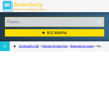
ВСЕ ЖАНРЫ
booksdaily.club
»
Разная литература
»
Военная история
» Нас назы
ДОБАВИТЬ
В
ЗАКЛАДКИ