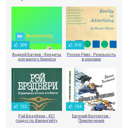
309
310
Андрей Батяев - Кредиты
Россер Ривз - Реальность
для малого бизнеса
в рекламе
153
154
Рэй Брэдбери - 451
Евгений Велтистов -
градус по Фаренгейту
Приключения
Электроника