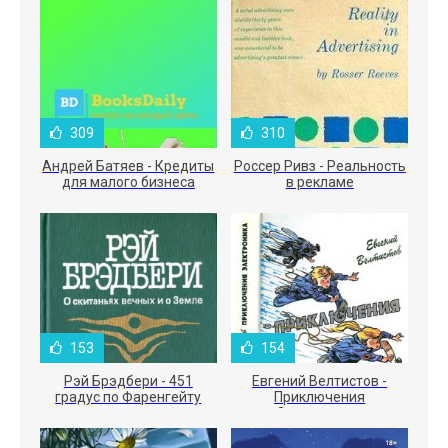
309
310
Андрей Батяев - Кредиты
Россер Ривз - Реальность
для малого бизнеса
в рекламе
153
154
Рэй Брэдбери - 451
Евгений Велтистов -
градус по Фаренгейту
Приключения
Электроника