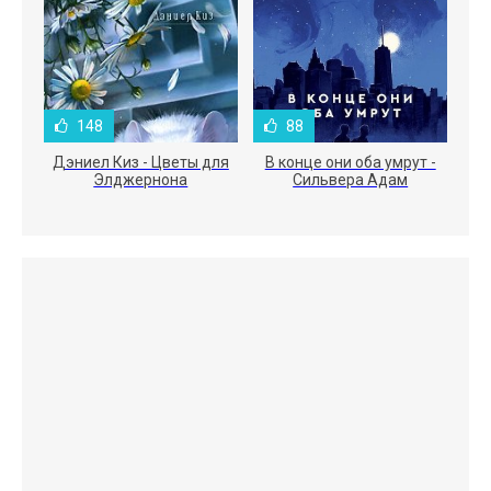
148
88
Дэниел Киз - Цветы для
В конце они оба умрут -
Элджернона
Сильвера Адам