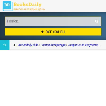
ВСЕ ЖАНРЫ
booksdaily.club
»
Разная литература
»
Визуальные искусства
» Сер
ДОБАВИТЬ
В
ЗАКЛАДКИ