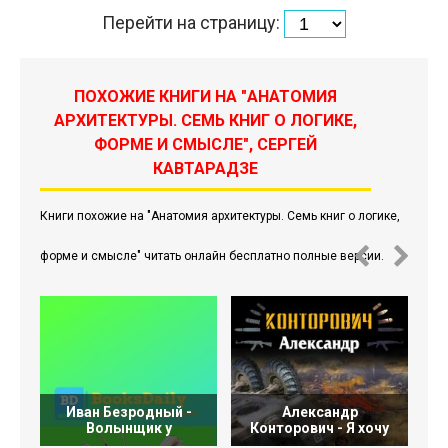
Перейти на страницу:
ПОХОЖИЕ КНИГИ НА "АНАТОМИЯ
АРХИТЕКТУРЫ. СЕМЬ КНИГ О ЛОГИКЕ,
ФОРМЕ И СМЫСЛЕ", СЕРГЕЙ
КАВТАРАДЗЕ
Книги похожие на "Анатомия архитектуры. Семь книг о логике,
форме и смысле" читать онлайн бесплатно полные версии.
Иван Безродный -
Александр
Ж
Волынщик у
Конторович - Я хочу