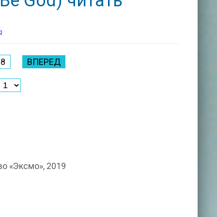
Be God) читать
р
8
ВПЕРЕД
о «Эксмо», 2019