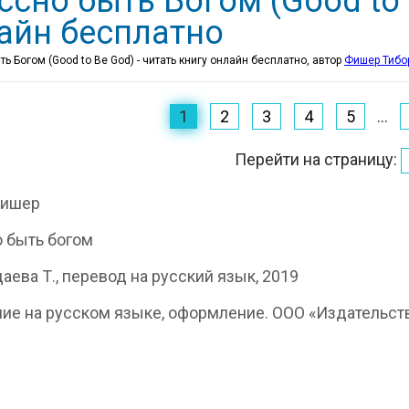
ссно быть Богом (Good to 
айн бесплатно
ь Богом (Good to Be God) - читать книгу онлайн бесплатно, автор
Фишер Тибо
1
2
3
4
5
...
Перейти на страницу:
Фишер
 быть богом
аева Т., перевод на русский язык, 2019
ие на русском языке, оформление. ООО «Издательств