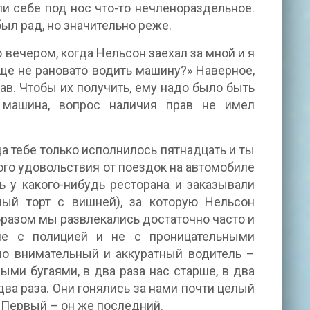
и себе под нос что-то нечленораздельное.
был рад, но значительно реже.
вечером, когда Нельсон заехал за мной и я
ще не рановато водить машину?» Наверное,
ав. Чтобы их получить, ему надо было быть
я машина, вопрос наличия прав не имел
 тебе только исполнилось пятнадцать и ты
ного удовольствия от поездок на автомобиле
 у какого-нибудь ресторана и заказывали
ный торт с вишней), за которую Нельсон
разом мы развлекались достаточно часто и
не с полицией и не с проницательными
о внимательный и аккуратный водитель –
ми бугаями, в два раза нас старше, в два
а раза. Они гонялись за нами почти целый
. Первый – он же последний.