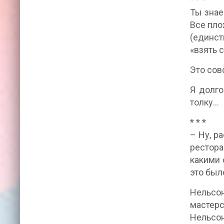
Ты знае
Все пло
(единст
«взять с
Это сов
Я долго
толку…
* * *
– Ну, р
рестора
какими 
это был
Нельсон
мастер
Нельсон