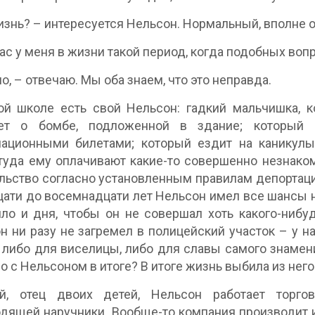
изнь? – интересуется Нельсон. Нормальный, вполне
ас у меня в жизни такой период, когда подобных воп
о, – отвечаю. Мы оба знаем, что это неправда.
й школе есть свой Нельсон: гадкий мальчишка, к
ет о бомбе, подложенной в здание; который 
национными билетами; который ездит на каникулы
туда ему оплачивают какие-то совершенно незнако
льство согласно установленным правилам депортаци
ати до восемнадцати лет Нельсон имел все шансы на
ло и дня, чтобы он не совершал хоть какого-нибу
н ни разу не загремел в полицейский участок – у на
либо для виселицы, либо для славы самого знамен
ло с Нельсоном в итоге? В итоге жизнь выбила из него
й, отец двоих детей, Нельсон работает торгов
дящей наручники. Вообще-то компания производит и 