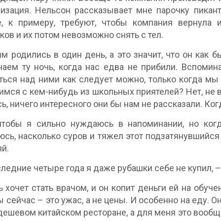
изация. Нельсон рассказывает мне парочку пикант
е, к примеру, требуют, чтобы компания вернула 
ков и их потом невозможно снять с тел.
м родились в один день, а это значит, что он как 
аем ту ночь, когда нас едва не прибили. Вспоми
ься над ними как следует можно, только когда мы 
мся с кем-нибудь из школьных приятелей? Нет, не в
ь, ничего интересного они бы нам не рассказали. Ког
чтобы я сильно нуждаюсь в напоминании, но ког
сь, насколько суров и тяжел этот подзатянувшийся
яй.
следние четыре года я даже рубашки себе не купил, – 
ь хочет стать врачом, и он копит деньги ей на обу
ы сейчас – это ужас, а не цены. И особенно на еду.
дешевом китайском ресторане, а для меня это вообщ