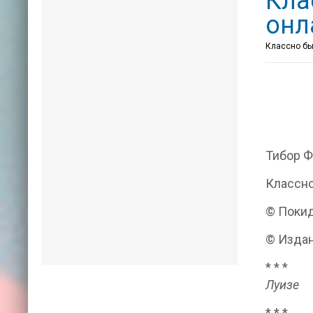
Кла
онл
Классно быт
Тибор 
Классно
© Покид
© Издан
* * *
Луизе
* * *