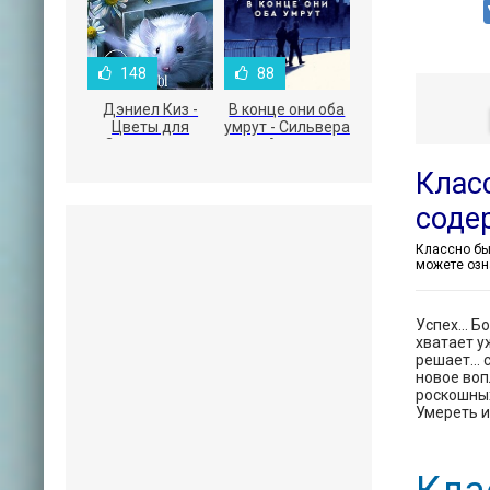
148
88
Дэниел Киз -
В конце они оба
Цветы для
умрут - Сильвера
Элджернона
Адам
Класс
соде
можете озн
Успех… Бо
хватает у
решает… с
новое воп
роскошных
Умереть и 