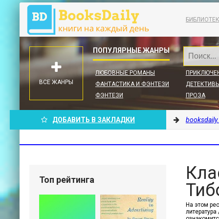
БИБЛИОТЕ
ЛЮБОВНЫЕ РОМАНЫ
ПРИКЛЮЧЕ
ВСЕ ЖАНРЫ
ФАНТАСТИКА И ФЭНТЕЗИ
ДЕТЕКТИВЫ
ФЭНТЕЗИ
ПРОЗА
ДОБАВИТЬ В ЗАКЛАДКИ
booksdaily
Кла
Топ рейтинга
Тиб
На этом ре
литература 
ознакомитс