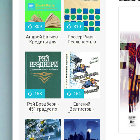
309
310
Андрей Батяев -
Россер Ривз -
Кредиты для
Реальность в
малого бизнеса
рекламе
153
154
Рэй Брэдбери -
Евгений
451 градус по
Велтистов -
Фаренгейту
Приключения
Электроника