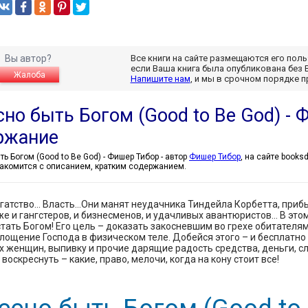
Вы автор?
Все книги на сайте размещаются его пол
если Ваша книга была опубликована без 
Жалоба
Напишите нам
, и мы в срочном порядке 
но быть Богом (Good to Be God) - 
ржание
Классно быть Богом (Good to Be God) - Фишер Тибор - автор
Фишер Тибор
, на сайте books
акомится с описанием, кратким содержанием.
гатство… Власть…Они манят неудачника Тиндейла Корбетта, прибы
же и гангстеров, и бизнесменов, и удачливых авантюристов… В этом
тать Богом! Его цель – доказать закосневшим во грехе обитателям 
лощение Господа в физическом теле. Добейся этого – и бесплатн
 женщин, выпивку и прочие дарящие радость средства, деньги, сл
воскреснуть – какие, право, мелочи, когда на кону стоит все!