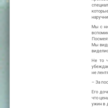
специал
которы
наручни
Мы с ни
вспомин
Посмеят
Мы види
виделис
Не то 
убеждаю
не лент
– За по
Его доч
что цен
ужин в 