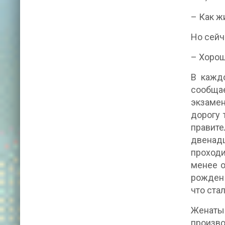
– Как ж
Но сейч
– Хорош
В каждо
сообща
экзаме
дорогу 
правите
двенадц
проходи
менее о
рожден 
что ста
Женаты
произво