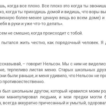
шь, когда все плохо. Все плохо это когда ты звониш
хо, когда ты приходишь домой и видишь, что воры вы
венную более-менее ценную вещь во всем доме) и о
ебя в руки и уже что-то делать».
сем не смешно, когда происходит с тобой.
 пытался жить честно, как порядочный человек. Я 
ассказывай, – говорит Нельсон. Мы с ним не виделис
не, терпеливо листая меню. Старых школьных дру
они были раньше, и меня удивило, что Нельсон не пр
о противоестественно.
 был школьным другом, который нравился моим род
ски манипулировал людьми, и мои предки могли 
, всегда аккуратно причесанный и умытый, здоровал