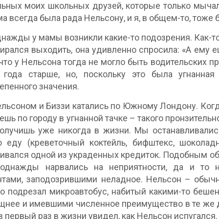
льных моих школьных друзей, которые только мычал
а всегда была рада Нельсону, и я, в общем-то, тоже 
нажды у мамы возникли какие-то подозрения. Как-то 
ирался выходить, она удивленно спросила: «А ему е
что у Нельсона тогда не могло быть водительских пр
 года старше, но, поскольку это была угнанна
епенного значения.
льсоном и Биззи катались по Южному Лондону. Когда
ешь по городу в угнанной тачке – такого пронзитель
олучишь уже никогда в жизни. Мы останавливались
ю еду (креветочный коктейль, бифштекс, шоколад
ивался одной из украденных кредиток. Подобным об
 однажды нарвались на неприятности, да и то 
тами, заподозрившими неладное. Нельсон – обычн
о подрезал микроавтобус, набитый какими-то бешены
щнее и имевшими численное преимущество в те же дв
я в первый раз в жизни увидел, как Нельсон испугался