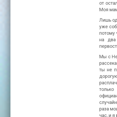
от оста
Моя мам
Лишь од
уже соб
потому 
на два
первост
Мы с Не
рассека
ты не п
дорогу
расплач
только
официан
случайн
раза мо
час, и 