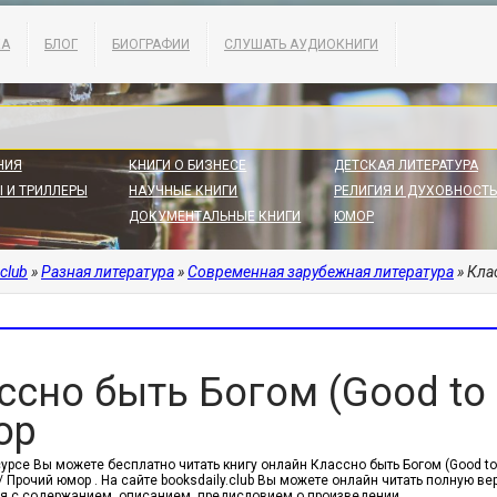
КА
БЛОГ
БИОГРАФИИ
СЛУШАТЬ АУДИОКНИГИ
НИЯ
КНИГИ О БИЗНЕСЕ
ДЕТСКАЯ ЛИТЕРАТУРА
 И ТРИЛЛЕРЫ
НАУЧНЫЕ КНИГИ
РЕЛИГИЯ И ДУХОВНОСТЬ
ДОКУМЕНТАЛЬНЫЕ КНИГИ
ЮМОР
.club
»
Разная литература
»
Современная зарубежная литература
» Кла
ссно быть Богом (Good to 
ор
сурсе Вы можете бесплатно читать книгу онлайн Классно быть Богом (Good t
/ Прочий юмор . На сайте booksdaily.club Вы можете онлайн читать полную в
я с содержанием, описанием, предисловием о произведении