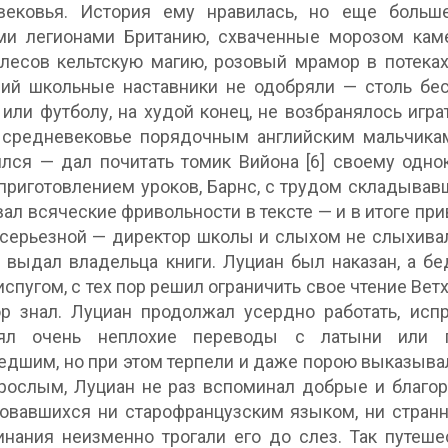
вековья. История ему нравилась, но еще больш
ми легионами Британию, схваченные морозом кам
лесов кельтскую магию, розовый мрамор в потека
ний школьные наставники не одобряли — столь бе
 или футболу, на худой конец, не возбранялось игра
 средневековье порядочным английским мальчика
лся — дал почитать томик Вийона [6] своему одно
приготовлением уроков, Барнс, с трудом складывав
ал всяческие фривольности в тексте — и в итоге при
серьезной — директор школы и слыхом не слыхивал
 выдал владельца книги. Луциан был наказан, а б
испугом, с тех пор решил ограничить свое чтение Вет
р знал. Луциан продолжал усердно работать, исп
ял очень неплохие переводы с латыни или гр
дшим, но при этом терпели и даже порою выказывал
рослым, Луциан не раз вспоминал добрые и благоро
овавшихся ни старофранцузским языком, ни стран
нания неизменно трогали его до слез. Так путеш