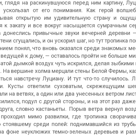
и, глядя на раскинувшуюся перед ним картину, Лу
й ускользал от его понимания. Как герой волше
дывая открытую им удивительную страну и ощуща
я к закату и все вокруг насыщается сумрачным се
а донеслись привычные звуки вечерней деревни —
 тени сгущались, и он ускорил шаг, но тут тропинка п
нием понял, что вновь оказался среди знакомых мес
 ведущей к дому, — оставалось пройти не больше ми
атой дымкой воздух чуть искрился, делая зыбкими
. На вершине холма мерцали стены Белой Фермы, каз
ться навстречу Луциану. И тут что-то случилось.
ди. Кусты ответили суховатым, скрежещущим ше
ли на ветвях, а один или два унесенных ветром лис
силился, подул с другой стороны, и на этот раз даж
друга, словно кастаньеты. Порыв ветра вернул возд
 проходил мимо развилки, где тропинка сворачив
о стоявшему среди полей: поднимавшийся из труб
а фоне неуклюжих темно-зеленых деревьев и разл