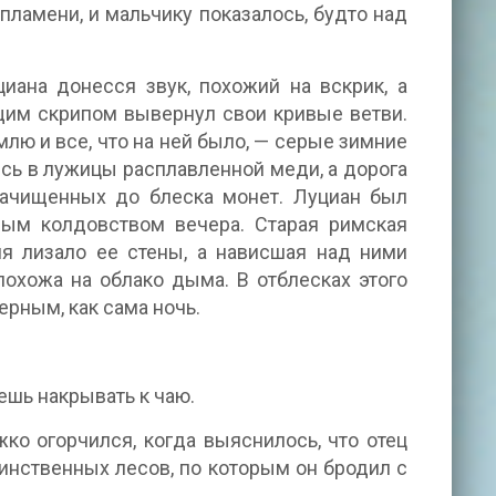
 пламени, и мальчику показалось, будто над
циана донесся звук, похожий на вскрик, а
щим скрипом вывернул свои кривые ветви.
лю и все, что на ней было, — серые зимние
сь в лужицы расплавленной меди, а дорога
начищенных до блеска монет. Луциан был
ным колдовством вечера. Старая римская
мя лизало ее стены, а нависшая над ними
охожа на облако дыма. В отблесках этого
рным, как сама ночь.
ешь накрывать к чаю.
ко огорчился, когда выяснилось, что отец
аинственных лесов, по которым он бродил с