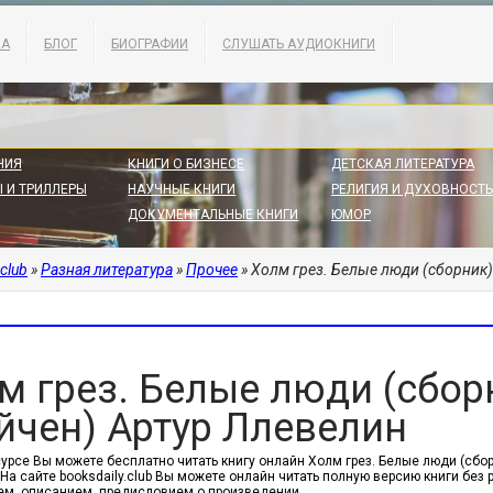
КА
БЛОГ
БИОГРАФИИ
СЛУШАТЬ АУДИОКНИГИ
НИЯ
КНИГИ О БИЗНЕСЕ
ДЕТСКАЯ ЛИТЕРАТУРА
 И ТРИЛЛЕРЫ
НАУЧНЫЕ КНИГИ
РЕЛИГИЯ И ДУХОВНОСТЬ
ДОКУМЕНТАЛЬНЫЕ КНИГИ
ЮМОР
.club
»
Разная литература
»
Прочее
» Холм грез. Белые люди (сборник)
м грез. Белые люди (сбор
йчен) Артур Ллевелин
сурсе Вы можете бесплатно читать книгу онлайн Холм грез. Белые люди (сбор
 На сайте booksdaily.club Вы можете онлайн читать полную версию книги без
м, описанием, предисловием о произведении