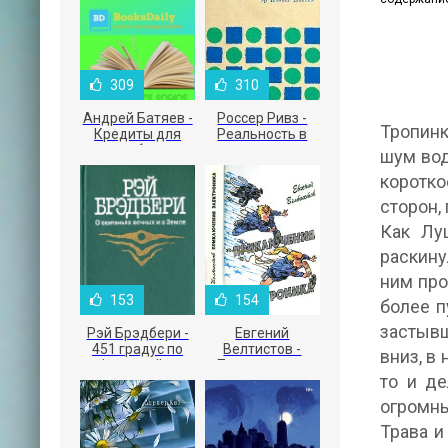
309
310
Андрей Батяев -
Россер Ривз -
Тропинк
Кредиты для
Реальность в
малого бизнеса
рекламе
шум вод
коротко
сторон,
Как Лу
раскину
ним про
153
154
более п
застывш
Рэй Брэдбери -
Евгений
451 градус по
Велтистов -
вниз, в
Фаренгейту
Приключения
то и де
Электроника
огромны
Трава и