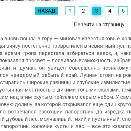
НАЗАД
1
2
3
4
5
Перейти на страницу:
а вновь пошла в гору — миновав известняковые хол
ы внизу постепенно превратился в невнятный гул, п
е время тропа перестала взбираться вверх, и, нак
 показался просвет — появилась возможность, забрав
циан и думал, он увидел совершенно незнакому
лся неведомый, забытый край. Луциан стоял на р
стирались широкие равнины и глубокие извилистые о
устынная местность с дикими голыми скалами, тем
им над этим скупым пейзажем серым небом. У самы
 новую долину, за которой открывался еще один круто
ло встречался засохший папоротник да изредка п
й дубовый лес, молчаливый, тихий и пустынный, слов
 папоротник, колючие кусты и лес — все это каза