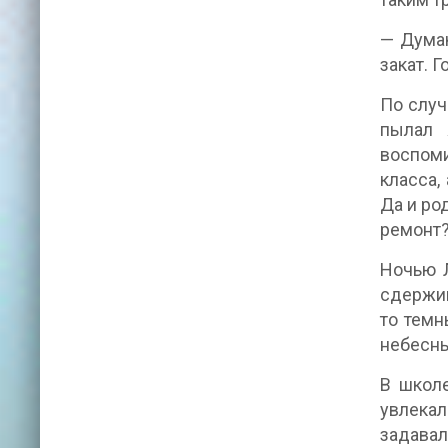
— Думаю
закат. 
По случ
пылал 
воспоми
класса,
Да и ро
ремонт?
Ночью Л
сдержив
то темн
небесн
В школе
увлекал
задава