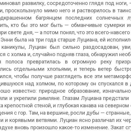
миновал развилку, сосредоточенно глядя под ноги, —
и, проскользнуло мимо него и растворилось в таи
одкрашенном багрянцем последних солнечных л
ить, кто бы это мог быть — обманчивые сумерки и
ри свете дня, — а потом понял, что это всего-навсег
Энни была на три года старше Луциана, ей исполнило
 каникулы, Луциан был сильно раздосадован, уви
ся с холма и, случайно подняв глаза, обнаружил не
я полоса превратилась в огромную реку призр
лись отдельными хлопьями, и теперь ветер быстр
ился, чтобы получше разглядеть все эти метаморфо
ившуюся над холмом, по которому он спускался в
ошо известно: природное образование, изначальн
ли и укрепили римляне. Глазам Луциана предстали
а крепостной стеной, и глубокая канава на северном
дения с гор. Там, на вершине, росли дубы — странн
и и корявыми ветвями. Луциан ясно различал их че
оздухе вновь произошло какое-то изменение. Закат с