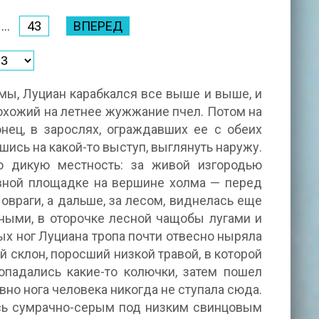
...
43
ВПЕРЕД
мы, Луциан карабкался все выше и выше, и
охожий на летнее жужжание пчел. Потом на
онец, в зарослях, ограждавших ее с обеих
шись на какой-то выступ, выглянуть наружу.
ю дикую местность: за живой изгородью
овной площадке на вершине холма — перед
враги, а дальше, за лесом, виднелась еще
ными, в оторочке лесной чащобы лугами и
х ног Луциана тропа почти отвесно ныряла
й склон, поросший низкой травой, в которой
опадались какие-то колючки, затем пошел
но нога человека никогда не ступала сюда.
лось сумрачно-серым под низким свинцовым