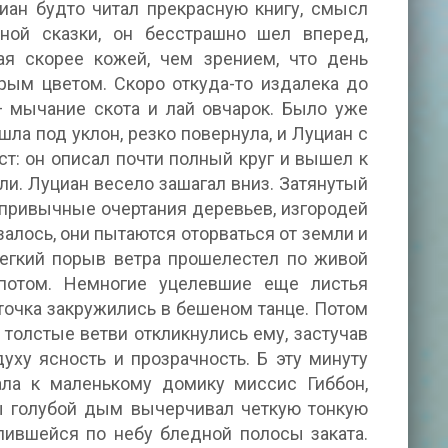
циан будто читал прекрасную книгу, смысл
бной сказки, он бесстрашно шел вперед,
я скорее кожей, чем зрением, что день
рым цветом. Скоро откуда-то издалека до
 мычание скота и лай овчарок. Было уже
ошла под уклон, резко повернула, и Луциан с
т: он описал почти полный круг и вышел к
ли. Луциан весело зашагал вниз. Затянутый
 привычные очертания деревьев, изгородей
алось, они пытаются оторваться от земли и
 Легкий порыв ветра прошелестел по живой
потом. Немногие уцелевшие еще листья
точка закружились в бешеном танце. Потом
е толстые ветви откликнулись ему, застучав
уху ясность и прозрачность. Б эту минуту
ала к маленькому домику миссис Гиббон,
ы голубой дым вычерчивал четкую тонкую
ившейся по небу бледной полосы заката.