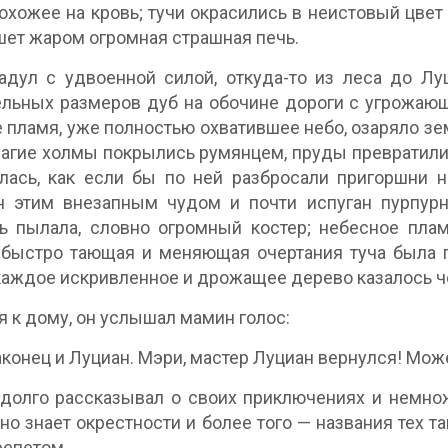
похожее на кровь; тучи окрасились в неистовый цвет
ет жаром огромная страшная печь.
адул с удвоенной силой, откуда-то из леса до Лу
льных размеров дуб на обочине дороги с угрожаю
 пламя, уже полностью охватившее небо, озаряло зем
нагие холмы покрылись румянцем, пруды превратили
лась, как если бы по ней разбросали пригоршни 
н этим внезапным чудом и почти испуган пурпур
ь пылала, словно огромный костер; небесное пла
 быстро тающая и меняющая очертания туча была п
каждое искривленное и дрожащее дерево казалось че
 к дому, он услышал мамин голос:
аконец и Луциан. Мэри, мастер Луциан вернулся! Мож
долго рассказывал о своих приключениях и немнож
но знает окрестности и более того — названия тех т
репетом.