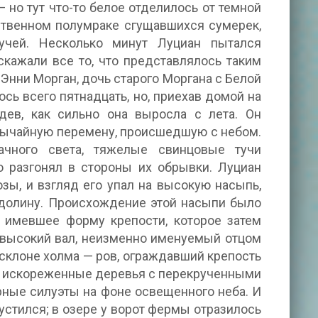
 но тут что-то белое отделилось от темной
нственном полумраке сгущавшихся сумерек,
учей. Несколько минут Луциан пытался
скажали все то, что представлялось таким
о Энни Морган, дочь старого Моргана с Белой
сь всего пятнадцать, но, приехав домой на
дев, как сильно она выросла с лета. Он
обычайную перемену, происшедшую с небом.
ачного света, тяжелые свинцовые тучи
о разгонял в стороны их обрывки. Луциан
зы, и взгляд его упал на высокую насыпь,
 долину. Происхождение этой насыпи было
о имевшее форму крепости, которое затем
 высокий вал, неизменно именуемый отцом
 склоне холма — ров, ограждавший крепость
ые, искореженные деревья с перекрученными
рные силуэты на фоне освещенного неба. И
густился; в озере у ворот фермы отразилось