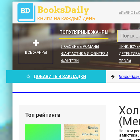
БИБЛИОТЕ
ЛЮБОВНЫЕ РОМАНЫ
ПРИКЛЮЧЕ
ВСЕ ЖАНРЫ
ФАНТАСТИКА И ФЭНТЕЗИ
ДЕТЕКТИВЫ
ФЭНТЕЗИ
ПРОЗА
ДОБАВИТЬ В ЗАКЛАДКИ
booksdaily
Хол
Топ рейтинга
(Ме
На этом ре
и Мистика .
содержание