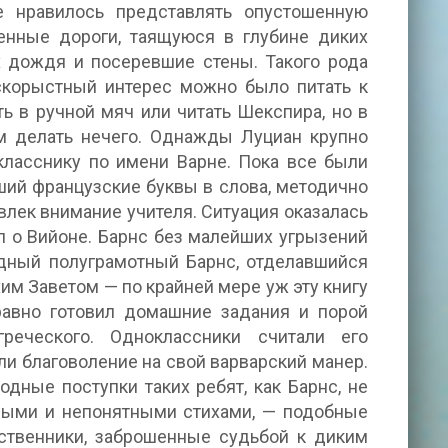
е нравилось представлять опустошенную
енные дороги, таящуюся в глубине диких
х дождя и посеревшие стены. Такого рода
скорыстный интерес можно было питать к
ть в ручной мяч или читать Шекспира, но в
м делать нечего. Однажды Луциан крупно
класснику по имени Варне. Пока все были
ший французские буквы в слова, методично
влек внимание учителя. Ситуация оказалась
 о Вийоне. Барнс без малейших угрызений
едный полуграмотный Барнс, отделавшийся
хим Заветом — по крайней мере уж эту книгу
равно готовил домашние задания и порой
еческого. Одноклассники считали его
и благоволение на свой варварский манер.
дные поступки таких ребят, как Барнс, не
ными и непонятными стихами, — подобные
ественники, заброшенные судьбой к диким