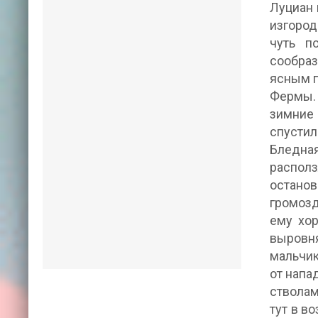
Луциан 
изгород
чуть п
сообраз
ясным п
Фермы. 
зимние
спустил
Бледна
располз
останов
громозд
ему хор
выровня
мальчик
от напа
стволам
тут в в