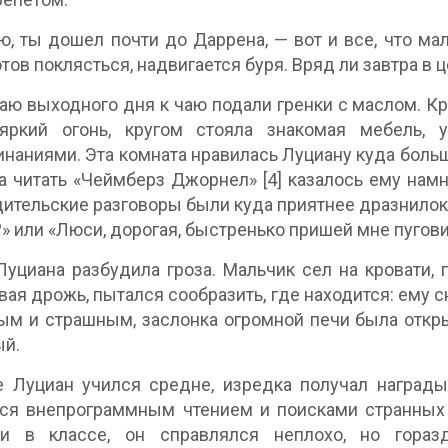
, ты дошел почти до Даррена, — вот и все, что мал
Готов поклясться, надвигается буря. Вряд ли завтра в 
аю выходного дня к чаю подали гренки с маслом. 
яркий огонь, кругом стояла знакомая мебель, 
наниями. Эта комната нравилась Луциану куда боль
 а читать «Чеймберз Джорнел» [4] казалось ему нам
дительские разговоры были куда приятнее дразнилок 
» или «Люси, дорогая, быстренько пришей мне пуговиц
уциана разбудила гроза. Мальчик сел на кровати, 
ая дрожь, пытался сообразить, где находится: ему с
ым и страшным, заслонка огромной печи была откры
ый.
 Луциан учился средне, изредка получал награды
ся внепрограммным чтением и поисками странных 
ли в классе, он справлялся неплохо, но гора