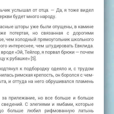
ьчик услышал от отца. — Да, я тоже видел
церкви будет много народу.
Красные шторы уже были опущены, в камине
уже потертая, но связанная с дорогими
ше, чем холодный прямоугольник школьного
ного интереснее, чем штудировать Евклида.
вроде «Эй, Тейлор, я порвал брюки — почем
у к рубашке» [5].
подтянул к подбородку одеяло и, с трудом
нилась римская крепость, он боролся с чем-
та, и оттуда на него обрушивался пламень
 за прилежание, но все больше и больше
сведений. С элегиями и ямбами, которые
здо больше любил рифмованную латынь