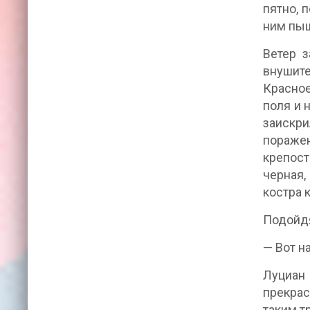
пятно, 
ним пыш
Ветер з
внушите
Красное
поля и 
заискри
пораже
крепост
черная,
костра 
Подойдя
— Вот н
Луциан 
прекрас
таким т