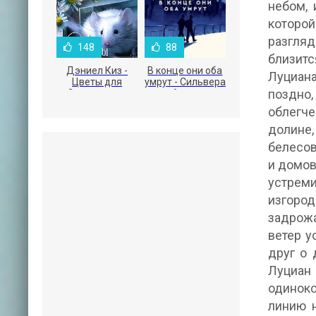
небом, 
которо
разгля
148
88
близитс
Дэниел Киз -
В конце они оба
Луциан
Цветы для
умрут - Сильвера
поздно,
Элджернона
Адам
облегче
долине,
белесов
и домов
устреми
изгоро
задрожа
ветер у
друг о 
Луциан
одинок
линию н