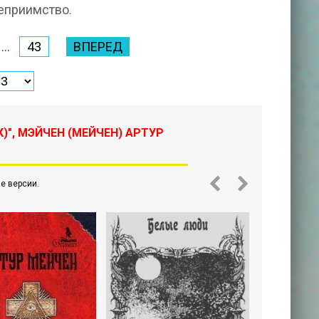
еприимство.
...
43
ВПЕРЕД
)", МЭЙЧЕН (МЕЙЧЕН) АРТУР
е версии.