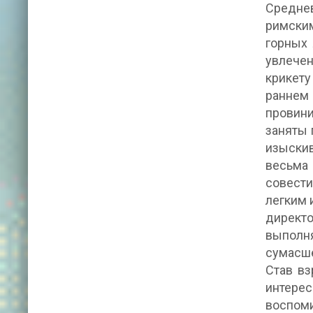
Средне
римски
горных 
увлече
крикету
раннем
провини
заняты 
изыскив
весьма 
совести
легким 
директо
выполн
сумасше
Став вз
интерес
воспоми