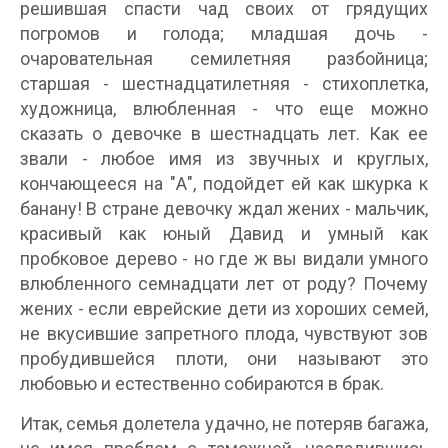
решившая спасти чад своих от грядущих
погромов и голода; младшая дочь -
очаровательная семилетняя разбойница;
старшая - шестнадцатилетняя - стихоплетка,
художница, влюбленная - что еще можно
сказать о девочке в шестнадцать лет. Как ее
звали - любое имя из звучных и круглых,
кончающееся на "А", подойдет ей как шкурка к
банану! В стране девочку ждал жених - мальчик,
красивый как юный Давид и умный как
пробковое дерево - но где ж вы видали умного
влюбленного семнадцати лет от роду? Почему
жених - если еврейские дети из хороших семей,
не вкусившие запретного плода, чувствуют зов
пробудившейся плоти, они называют это
любовью и естественно собираются в брак.
Итак, семья долетела удачно, не потеряв багажа,