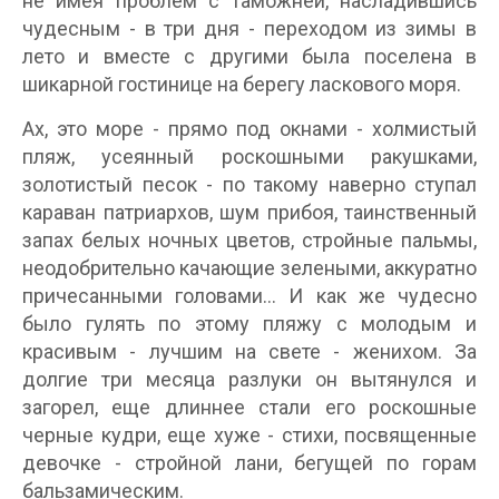
не имея проблем с таможней, насладившись
чудесным - в три дня - переходом из зимы в
лето и вместе с другими была поселена в
шикарной гостинице на берегу ласкового моря.
Ах, это море - прямо под окнами - холмистый
пляж, усеянный роскошными ракушками,
золотистый песок - по такому наверно ступал
караван патриархов, шум прибоя, таинственный
запах белых ночных цветов, стройные пальмы,
неодобрительно качающие зелеными, аккуратно
причесанными головами... И как же чудесно
было гулять по этому пляжу с молодым и
красивым - лучшим на свете - женихом. За
долгие три месяца разлуки он вытянулся и
загорел, еще длиннее стали его роскошные
черные кудри, еще хуже - стихи, посвященные
девочке - стройной лани, бегущей по горам
бальзамическим.