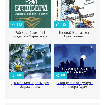
153
154
Рэй Брэдбери - 451
Евгений Велтистов -
градус по Фаренгейту
Приключения
Электроника
148
88
Дэниел Киз - Цветы для
В конце они оба умрут -
Элджернона
Сильвера Адам