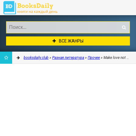
ВСЕ ЖАНРЫ
booksdaily.club
»
Разная литература
»
Прочее
» Make love not war 
ДОБАВИТЬ
В
ЗАКЛАДКИ