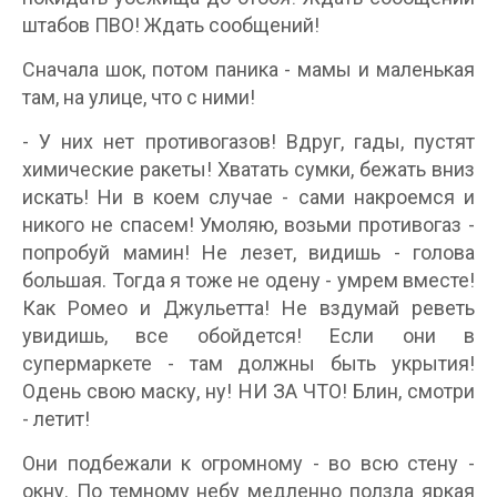
штабов ПВО! Ждать сообщений!
Сначала шок, потом паника - мамы и маленькая
там, на улице, что с ними!
- У них нет противогазов! Вдруг, гады, пустят
химические ракеты! Хватать сумки, бежать вниз
искать! Hи в коем случае - сами накроемся и
никого не спасем! Умоляю, возьми противогаз -
попробуй мамин! Hе лезет, видишь - голова
большая. Тогда я тоже не одену - умрем вместе!
Как Ромео и Джульетта! Hе вздумай реветь
увидишь, все обойдется! Если они в
супермаркете - там должны быть укрытия!
Одень свою маску, ну! HИ ЗА ЧТО! Блин, смотри
- летит!
Они подбежали к огромному - во всю стену -
окну. По темному небу медленно ползла яркая