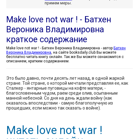
примем меры.
Make love not war ! - Батхен
Вероника Владимировна
краткое содержание
Make love not war ! - Батхен Вероника Владимировна - автор
Батхен
Вероника Владимировна
, на сайте booksdaily.club Вы можете
бесплатно читать книгу онлайн. Так же Вы можете ознакомится с
описанием, кратким содержанием.
Это было давно, почти десять лет назад, в одной жаркой
стране. Той стране, о которой мечтали представляя ее, как
Сталкер - янтарные пуговицы на кофте матери, -
благословенным чудом, раем среди олив, осыпанным
манной небесной. Со дня на день ждали войну (как
оказалось впоследствии - самую благополучную из
прошедших, если можно так сказать о войне).
Make love not war !