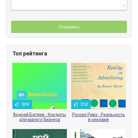
0
Отправить
Топ рейтинга
309
310
Андрей Батяев - Кредиты
Россер Ривз - Реальность
для малого бизнеса
в рекламе