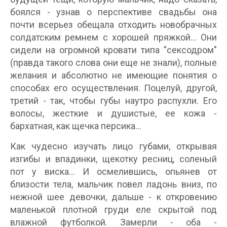
боялся - узнав о перспективе свадьбы она
почти всерьез обещала отходить новобрачных
солдатским ремнем с хорошей пряжкой... Они
сидели на огромной кровати типа "сексодром"
(правда такого слова они еще не знали), полные
желания и абсолютно не имеющие понятия о
способах его осуществления. Поцелуй, другой,
третий - так, чтобы губы наутро распухли. Его
волосы, жесткие и душистые, ее кожа -
бархатная, как щечка персика...
Как чудесно изучать лицо губами, открывая
изгибы и впадинки, щекотку ресниц, соленый
пот у виска... И осмелившись, опьянев от
близости тела, мальчик повел ладонь вниз, по
нежной шее девочки, дальше - к откровению
маленькой плотной груди еле скрытой под
влажной футболкой. Замерли - оба -