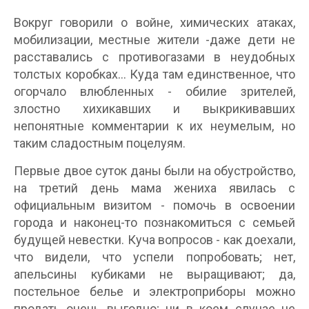
Вокруг говорили о войне, химических атаках,
мобилизации, местные жители -даже дети не
расставались с противогазами в неудобных
толстых коробках... Куда там единственное, что
огорчало влюбленных - обилие зрителей,
злостно хихикавших и выкрикивавших
непонятные комментарии к их неумелым, но
таким сладостным поцелуям.
Первые двое суток даны были на обустройство,
на третий день мама жениха явилась с
официальным визитом - помочь в освоении
города и наконец-то познакомиться с семьей
будущей невестки. Куча вопросов - как доехали,
что видели, что успели попробовать; нет,
апельсины кубиками не выращивают; да,
постельное белье и электроприборы можно
продать очень выгодно; ни в коем случае не