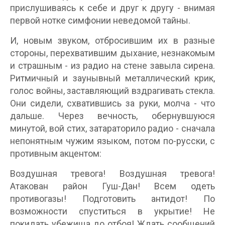
прислушиваясь к себе и друг к другу - внимая
первой нотке симфонии неведомой тайны.
И, новым звуком, отбросившим их в разные
стороны, перехватившим дыхание, незнакомым
и страшным - из радио на стене завыла сирена.
Ритмичный и заунывный металлический крик,
голос войны, заставляющий вздрагивать стекла.
Они сидели, схватившись за руки, молча - что
дальше. Через вечность, обернувшуюся
минутой, вой стих, затараторило радио - сначала
непонятным чужим языком, потом по-русски, с
противным акцентом:
Воздушная тревога! Воздушная тревога!
Атакован район Гуш-Дан! Всем одеть
противогазы! Подготовить антидот! По
возможности спуститься в укрытие! Hе
покидать убежища до отбоя! Ждать сообщений