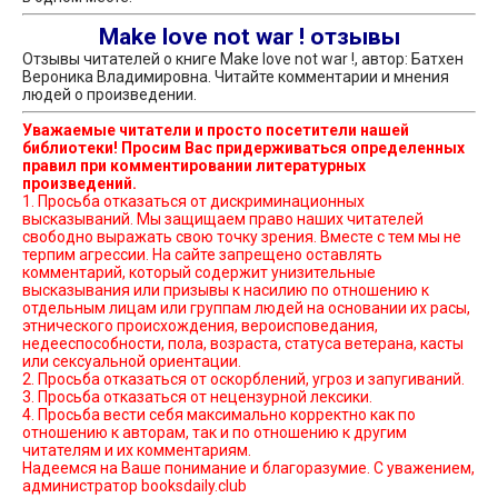
Make love not war ! отзывы
Отзывы читателей о книге Make love not war !, автор: Батхен
Вероника Владимировна. Читайте комментарии и мнения
людей о произведении.
Уважаемые читатели и просто посетители нашей
библиотеки! Просим Вас придерживаться определенных
правил при комментировании литературных
произведений.
1. Просьба отказаться от дискриминационных
высказываний. Мы защищаем право наших читателей
свободно выражать свою точку зрения. Вместе с тем мы не
терпим агрессии. На сайте запрещено оставлять
комментарий, который содержит унизительные
высказывания или призывы к насилию по отношению к
отдельным лицам или группам людей на основании их расы,
этнического происхождения, вероисповедания,
недееспособности, пола, возраста, статуса ветерана, касты
или сексуальной ориентации.
2. Просьба отказаться от оскорблений, угроз и запугиваний.
3. Просьба отказаться от нецензурной лексики.
4. Просьба вести себя максимально корректно как по
отношению к авторам, так и по отношению к другим
читателям и их комментариям.
Надеемся на Ваше понимание и благоразумие. С уважением,
администратор booksdaily.club