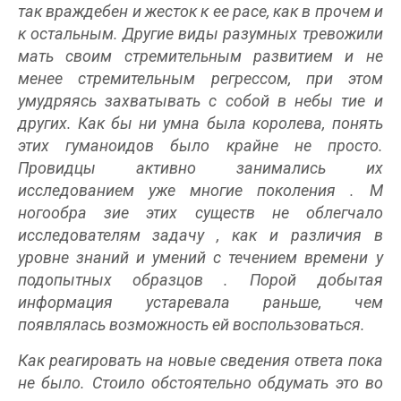
так враждебен и жесток к ее расе, как в прочем и
к остальным.
Другие виды
разумных
тревожили
мать своим стремительным развитием
и не
менее стремительным регрессом, при этом
умудряясь захватывать с собой в небы
тие и
других. Как бы ни
умна была королева, понять
этих гуманоидов было крайне не просто.
Провидцы
активно
занимались их
исследованием уже многие поколения
.
М
ногообра
зие этих существ не облегчало
исследователям
задачу
, как
и различия в
уровне
знаний и умений с течением времени
у
подопытных образцов
. Порой добытая
информация устаревала раньше, чем
появлялась возможность ей воспользоваться.
Как реагировать на новые сведения ответа
пока
не было. Стоило
обстоятельно
обдумать это во