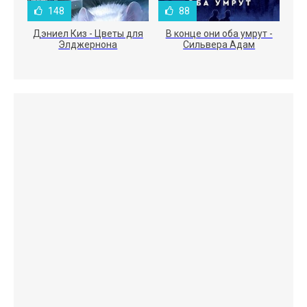
148
88
Дэниел Киз - Цветы для
В конце они оба умрут -
Элджернона
Сильвера Адам