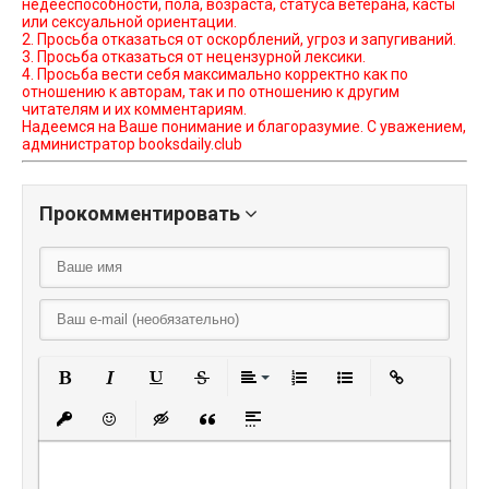
недееспособности, пола, возраста, статуса ветерана, касты
или сексуальной ориентации.
2. Просьба отказаться от оскорблений, угроз и запугиваний.
3. Просьба отказаться от нецензурной лексики.
4. Просьба вести себя максимально корректно как по
отношению к авторам, так и по отношению к другим
читателям и их комментариям.
Надеемся на Ваше понимание и благоразумие. С уважением,
администратор booksdaily.club
Прокомментировать
Полужирный
Курсив
Подчеркнутый
Зачеркнутый
Выравнивание
Нумерованный списо
Маркированный
Вставить
Вставить защищенную ссылку
Вставить смайлик
Вставка скрытого текста
Вставка цитаты
Вставка спойлера