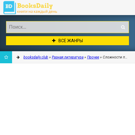
ВСЕ ЖАНРЫ
booksdaily.club
»
Разная литература
»
Прочее
» Сложности паучье
ДОБАВИТЬ
В
ЗАКЛАДКИ