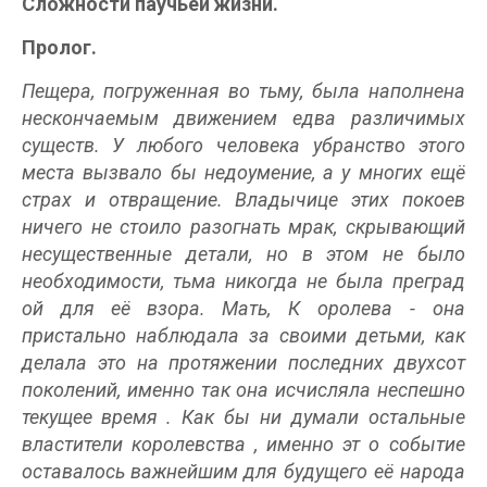
Сложности паучьей жизни.
Пролог.
Пещера, погруженная во тьму, была наполнена
нескончаемым движением едва различимых
существ.
У любого человека убранство этого
места вызвало бы недоумение, а у многих
ещё
страх и отвращение. Владычице этих покоев
ничего не стоило разогнать мрак, скрывающий
несущественные детали, но в этом не было
необходимости, тьма никогда не была преград
ой для её
взора.
Мать, К
оролева - она
пристально наблюдала за своими детьми, как
делала это на протяжении последних двухсот
поколений, именно так она исчисляла
неспешно
текущее
время
. Как
бы ни
думали остальные
властители
королевства
,
именно эт
о событие
оставалось важнейшим
для будущего её народа