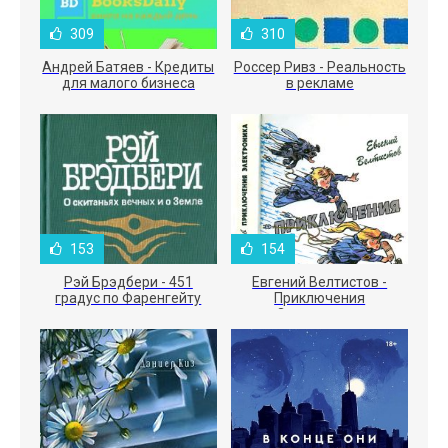
309
310
Андрей Батяев - Кредиты
Россер Ривз - Реальность
для малого бизнеса
в рекламе
153
154
Рэй Брэдбери - 451
Евгений Велтистов -
градус по Фаренгейту
Приключения
Электроника