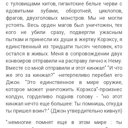
с туловищами китов, гигантские белые черви с
ядовитыми зубами, оборотней, циклопов,
фрагов, двухголовых монстров. Мы не могли
устоять. Весь орден магов был уничтожен, тех
кого не убили сразу, подвергли ужасным
пыткам и принесли их души в жертву Корэксу, я
единственный из тридцати тысяч человек, кто
остался в живых. Меня в сопровождении двух
конвоиров отправили на расправу лично к Нему.
Вместе со мной отправили и этот кинжал" "И что
же это за кинжал?" -нетерпеливо перебил его
Джон. "Это единственное в мире оружие,
которое может уничтожить Корэкса"-произнес
колдун, горделиво подняв голову - "но этот
кинжал нечто еще большее: Ты помнишь, откуда
ты пришел воин?:" (Джон утвердительно кивнул)
":немногие помнят еще в этом мире : ты