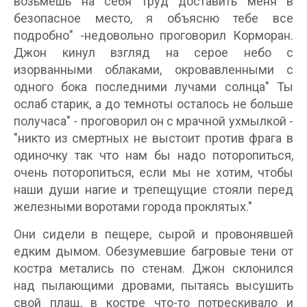
возьмешь на себя труд доставить меня в
безопасное место, я объясню тебе все
подробно" -недовольно проговорил Корморан.
Джон кинул взгляд на серое небо с
изорванными облаками, окровавленными с
одного бока последними лучами солнца" Ты
ослаб старик, а до темноты осталось не больше
получаса" - проговорил он с мрачной ухмылкой -
"никто из смертных не выстоит против фрага в
одиночку так что нам бы надо поторопиться,
очень поторопиться, если мы не хотим, чтобы
наши души нагие и трепещущие стояли перед
железными воротами города проклятых."
Они сидели в пещере, сырой и провонявшей
едким дымом. Обезумевшие багровые тени от
костра метались по стенам. Джон склонился
над пылающими дровами, пытаясь высушить
свой плащ, в костре что-то потрескивало и