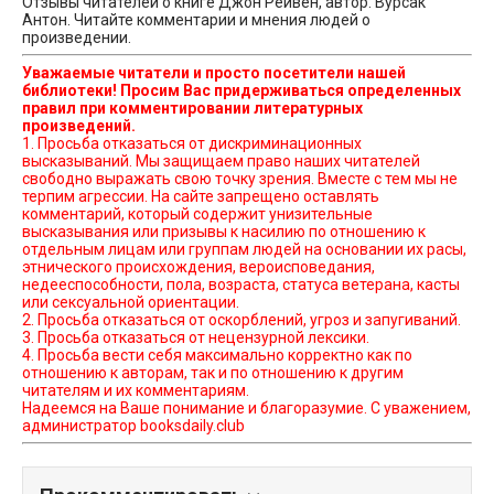
Отзывы читателей о книге Джон Рейвен, автор: Вурсак
Антон. Читайте комментарии и мнения людей о
произведении.
Уважаемые читатели и просто посетители нашей
библиотеки! Просим Вас придерживаться определенных
правил при комментировании литературных
произведений.
1. Просьба отказаться от дискриминационных
высказываний. Мы защищаем право наших читателей
свободно выражать свою точку зрения. Вместе с тем мы не
терпим агрессии. На сайте запрещено оставлять
комментарий, который содержит унизительные
высказывания или призывы к насилию по отношению к
отдельным лицам или группам людей на основании их расы,
этнического происхождения, вероисповедания,
недееспособности, пола, возраста, статуса ветерана, касты
или сексуальной ориентации.
2. Просьба отказаться от оскорблений, угроз и запугиваний.
3. Просьба отказаться от нецензурной лексики.
4. Просьба вести себя максимально корректно как по
отношению к авторам, так и по отношению к другим
читателям и их комментариям.
Надеемся на Ваше понимание и благоразумие. С уважением,
администратор booksdaily.club