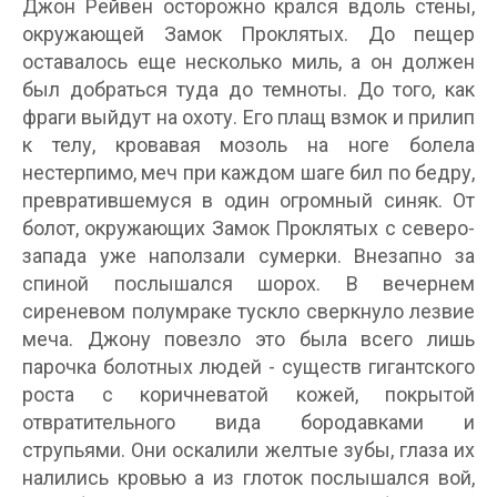
Джон Рейвен осторожно крался вдоль стены,
окружающей Замок Проклятых. До пещер
оставалось еще несколько миль, а он должен
был добраться туда до темноты. До того, как
фраги выйдут на охоту. Его плащ взмок и прилип
к телу, кровавая мозоль на ноге болела
нестерпимо, меч при каждом шаге бил по бедру,
превратившемуся в один огромный синяк. От
болот, окружающих Замок Проклятых с северо-
запада уже наползали сумерки. Внезапно за
спиной послышался шорох. В вечернем
сиреневом полумраке тускло сверкнуло лезвие
меча. Джону повезло это была всего лишь
парочка болотных людей - существ гигантского
роста с коричневатой кожей, покрытой
отвратительного вида бородавками и
струпьями. Они оскалили желтые зубы, глаза их
налились кровью а из глоток послышался вой,