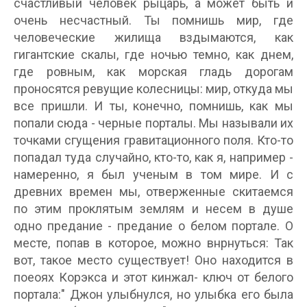
счастливый человек рыцарь, а может быть и
очень несчастный. Ты помнишь мир, где
человеческие жилища вздымаются, как
гигантские скалы, где ночью темно, как днем,
где ровным, как морcкая гладь дорогам
проносятся ревущие колесницы: мир, откуда мы
все пришли. И ты, конечно, помнишь, как мы
попали сюда - черные порталы. Мы называли их
точками сгущения гравитационного поля. Кто-то
попадал туда случайно, кто-то, как я, например -
намеренно, я был ученым в том мире. И с
древних времен мы, отверженные скитаемся
по этим проклятым землям и несем в душе
одно предание - предание о белом портале. О
месте, попав в которое, можно внрнуться: Так
вот, такое место существует! Оно находится в
поеоях Корэкса и этот кинжал- ключ от белого
портала:" Джон улыбнулся, но улыбка его была