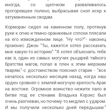
иногда, со щелчком разваливалось
прогоревшее полено, выбрасывая сноп искр к
затуманенным сводам.
Корморан сидел на каменном полу, протянув
руки к огню и темно-оранжевые сплохи плясали
на его изможденном лице. "Ну что?"- наконец
произнес Джон "Ты, кажется хотел рассказать
мне какую-то историю" "Я хотел объяснить тебе
как я, один из самых могучих рыцарей тайного
братства магов, попал в плен к этим мерзким
тварям."-с достоинством пояснил старик - "все
началось несколько месяцев назад, когда наш
орден сровнял с землей могучую крепость Арак
на востоке. Огромное воинство нежити пало в
битве под ее стенами. Владыка Корэкс был
очень разгневан, но почему-то медлил с ударом.
И мы получили несколько дней передышки:"