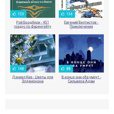
153
154
Рэй Брэдбери - 451
Евгений Велтистов -
градус по Фаренгейту
Приключения
Электроника
148
88
Дэниел Киз - Цветы для
В конце они оба умрут -
Элджернона
Сильвера Адам