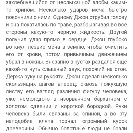
захлебнувшийся от неслыханной злобы каким-
то хрипом. Несколько ударов меча быстро
покончили с ними. Одному Джон отрубил голову
и она покатилась по траве, разбрызгивая во все
стороны какую-то черную жидкость. Другой
получил удар прямо в сердце. Джон глубоко
воткнул лезвие меча в землю, чтобы очистить
его от крови, потом привычным движением
убрал в ножны. Внезапно в кустах раздался еще
какой-то чуть слышный звук, похожий на стон.
Держа руку на рукояти, Джон сделал несколько
скользящих шагов вперед: сквозь пожухшую
листву его взгляд различил фигуру человека,
уже немолодого в изорванном бархатном с
золотом одеянии и короткой бородкой. Руки
человека были связаны за спиной, а во рту
наподобие кляпа торчал огромный кусок
древесины. Обычно болотные люди не брали