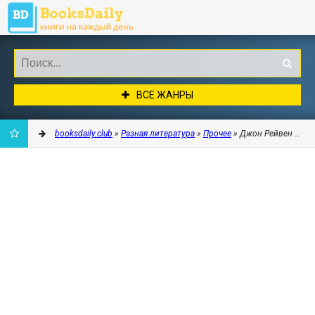
ВСЕ ЖАНРЫ
booksdaily.club
»
Разная литература
»
Прочее
» Джон Рейвен - Вур
ДОБАВИТЬ
В
ЗАКЛАДКИ