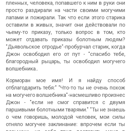
пленных, человека, попавшего к ним в руки они
просто раздирали на части своими могучими
лапами и пожирали. Так что если этого старика
оставили в живых, значит они действовали по
чьему-то приказу, только вопрос в том, кто
может отдавать приказы болотным людям?
"Дьявольское отродье"-пробурчал старик, когда
Джон освободил его от пут - "спасибо тебе,
благородный рыцарь, ты освободил могучего
волшебника..
Корморан мое имя! И я найду способ
отблагодарить тебя:" "Что-то ты не очень похож
на могучего волшебника"-насмешливо произнес
Джон - "если не смог справится с двумя
паршивыми болотными тварями." "Ты не знаешь
о чем говоришь, молодой человек, мои силы
отняло могучее заклинание: впрочем если ты