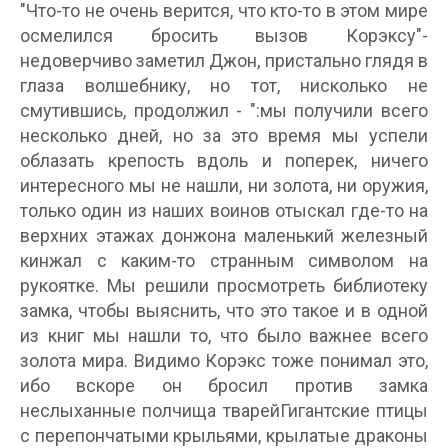
"Что-то не очень верится, что кто-то в этом мире
осмелился бросить вызов Корэксу"-
недоверчиво заметил Джон, пристально глядя в
глаза волшебнику, но тот, нисколько не
смутившись, продолжил - ":мы получили всего
несколько дней, но за это время мы успели
облазать крепость вдоль и поперек, ничего
интересного мы не нашли, ни золота, ни оружия,
только один из наших воинов отыскал где-то на
верхних этажах донжона маленький железный
кинжал с каким-то странным символом на
рукоятке. Мы решили просмотреть библиотеку
замка, чтобы выяснить, что это такое и в одной
из книг мы нашли то, что было важнее всего
золота мира. Видимо Корэкс тоже понимал это,
ибо вскоре он бросил против замка
неслыханные полчища тварейГигантские птицы
с перепончатыми крыльями, крылатые драконы