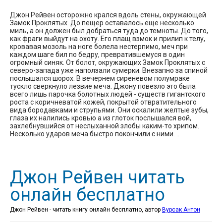
Джон Рейвен осторожно крался вдоль стены, окружающей
Замок Проклятых. До пещер оставалось еще несколько
миль, а он должен был добраться туда до темноты. До того,
как фраги выйдут на охоту. Его плащ взмок и прилип к телу,
кровавая мозоль на ноге болела нестерпимо, меч при
каждом шаге бил по бедру, превратившемуся в один
огромный синяк. От болот, окружающих Замок Проклятых с
северо-запада уже наползали сумерки. Внезапно за спиной
послышался шорох. В вечернем сиреневом полумраке
тускло сверкнуло лезвие меча. Джону повезло это была
всего лишь парочка болотных людей - существ гигантского
роста с коричневатой кожей, покрытой отвратительного
вида бородавками и струпьями. Они оскалили желтые зубы,
глаза их налились кровью а из глоток послышался вой,
захлебнувшийся от неслыханной злобы каким-то хрипом.
Несколько ударов меча быстро покончили с ними. ..
Джон Рейвен читать
онлайн бесплатно
Джон Рейвен - читать книгу онлайн бесплатно, автор
Вурсак Антон