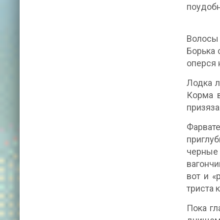
поудобн
Волосы 
Борька 
оперся н
Лодка л
Корма в
призяза
Фарвате
приглуб
черные
вагончи
вот и «
триста 
Пока гл