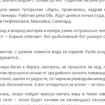
 окатило водой с головы до ног. Поделом, на реке рот
ула мимо тупорылая «Заря», промчалась, задрав н
танкеры. Рабочая река Обь. Идут днем и ночью суда, 
 в Нефтеюганск, Мансийск, Салехард.
зад и вперед моторки и катера, узкие остроносые че
го — Борька отвечает. Вот рыболовный бот рыкнул с
мотор, с шумом ложится вода за кормой. Рыба усну
 думается…
чера бегал к берегу смотреть, не тронулся ли лед, 
отом проснулся ночью от орудийного грохота ломающи
гонял, шалея от радости, по черным разводьям межд
ое, бесконечное. А вот оглядеться не успел — остался
сень, скоро пойдет муксун метать икру в тихие за
 сети — тесно будет ночами на заповедных песках.