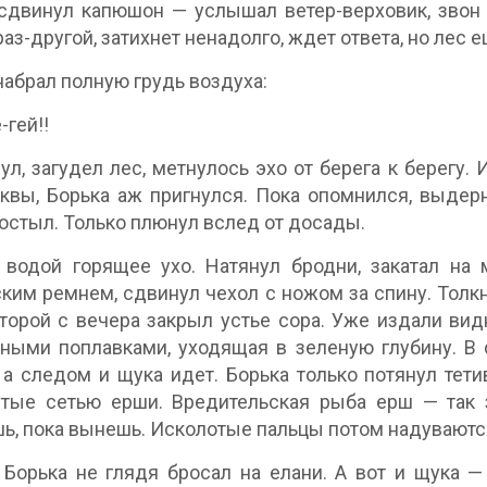
сдвинул капюшон — услышал ветер-верховик, звон 
раз-другой, затихнет ненадолго, ждет ответа, но лес е
набрал полную грудь воздуха:
-гей!!
ул, загудел лес, метнулось эхо от берега к берегу.
квы, Борька аж пригнулся. Пока опомнился, выдер
остыл. Только плюнул вслед от досады.
водой горящее ухо. Натянул бродни, закатал на 
ким ремнем, сдвинул чехол с ножом за спину. Толкн
оторой с вечера закрыл устье сора. Уже издали вид
ными поплавками, уходящая в зеленую глубину. В 
 а следом и щука идет. Борька только потянул тети
тые сетью ерши. Вредительская рыба ерш — так з
ь, пока вынешь. Исколотые пальцы потом надуваются и
Борька не глядя бросал на елани. А вот и щука —