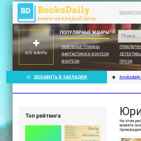
БИБЛИОТЕ
ЛЮБОВНЫЕ РОМАНЫ
ПРИКЛЮЧЕ
ВСЕ ЖАНРЫ
ФАНТАСТИКА И ФЭНТЕЗИ
ДЕТЕКТИВЫ
ФЭНТЕЗИ
ПРОЗА
ДОБАВИТЬ В ЗАКЛАДКИ
booksdaily
Юри
Топ рейтинга
На этом рес
можете онл
произведе