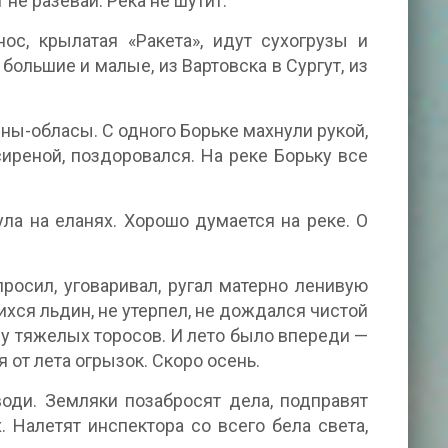
 не разевай. Река не шутит.
ос, крылатая «Ракета», идут сухогрузы и
большие и малые, из Вартовска в Сургут, из
лны-обласы. С одного Борьке махнули рукой,
иреной, поздоровался. На реке Борьку все
ла на еланях. Хорошо думается на реке. О
просил, уговаривал, ругал матерно ленивую
хся льдин, не утерпел, не дождался чистой
у тяжелых торосов. И лето было впереди —
 от лета огрызок. Скоро осень.
води. Земляки позабросят дела, подправят
 Налетят инспектора со всего бела света,