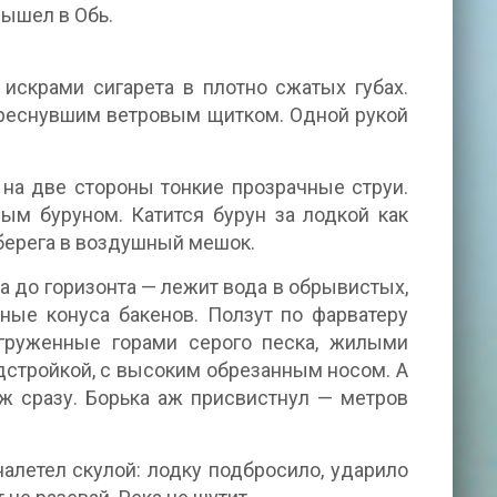
вышел в Обь.
искрами сигарета в плотно сжатых губах.
 треснувшим ветровым щитком. Одной рукой
 на две стороны тонкие прозрачные струи.
ым буруном. Катится бурун за лодкой как
берега в воздушный мешок.
 до горизонта — лежит вода в обрывистых,
ные конуса бакенов. Ползут по фарватеру
груженные горами серого песка, жилыми
дстройкой, с высоким обрезанным носом. А
рж сразу. Борька аж присвистнул — метров
налетел скулой: лодку подбросило, ударило