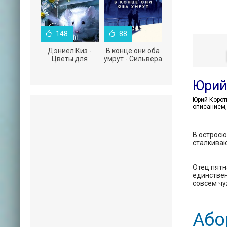
148
88
Дэниел Киз -
В конце они оба
Цветы для
умрут - Сильвера
Элджернона
Адам
Юрий
описанием,
В остросю
сталкиваю
Отец пятн
единствен
совсем ч
Або