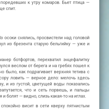
поредевших к утру комаров. Бьет птица —
ще спит.
 Из осоки снялись, просвистели над головой
нул из брезента старую бельгийку — уже и
манер ботфортов, перехватил энцефалитку
улся веслом от берега и на гребях пошел к
но было, как подрагивает верхняя тетива с
сору ловить — верное дело: мелочь здесь
ву, и из густой, цветущей воды показались
апутается, что и сеть порвешь, и пальцы
 болят — видно, слизь какая-то на иглах.
 спокойно висит в сети кверху пятнистым