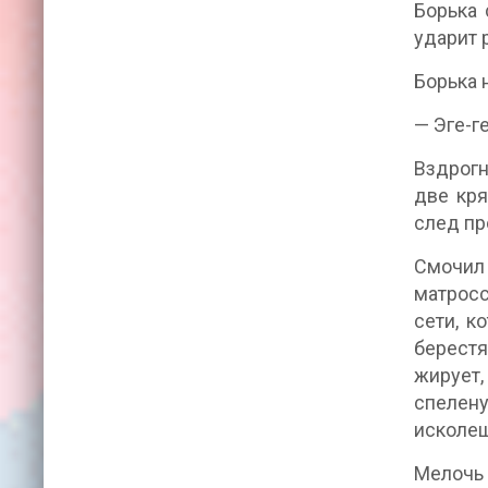
Борька 
ударит 
Борька 
— Эге-ге
Вздрогн
две кря
след пр
Смочил 
матросс
сети, к
берестя
жирует,
спелену
исколеш
Мелочь 