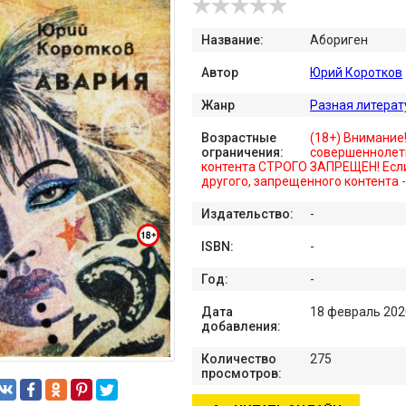
Название:
Абориген
Автор
Юрий Коротков
Жанр
Разная литерат
Возрастные
(18+) Внимание
ограничения:
совершеннолет
контента СТРОГО ЗАПРЕЩЕН! Если
другого, запрещенного контента 
Издательство:
-
ISBN:
-
Год:
-
Дата
18 февраль 202
добавления:
Количество
275
просмотров: