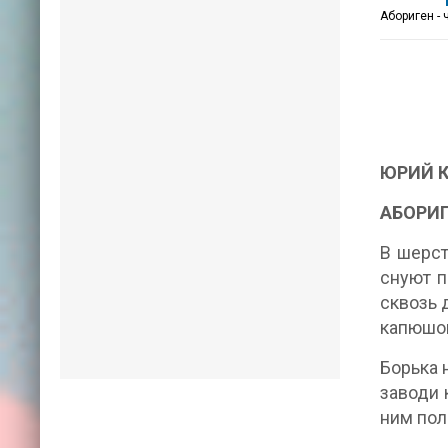
Абориген - 
ЮРИЙ 
АБОРИ
В шерст
снуют п
сквозь 
капюшон
Борька 
заводи 
ним пол