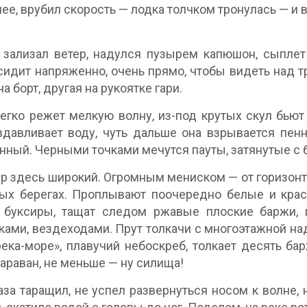
ее, врубил скорость — лодка толчком тронулась — и 
зализал ветер, надулся пузырем капюшон, сыплет 
сидит напряженно, очень прямо, чтобы видеть над
а борт, другая на рукоятке гари.
егко режет мелкую волну, из-под крутых скул бьют
давливает воду, чуть дальше она взрывается пенн
нный. Черными точками мечутся пауты, затянутые с 
р здесь широкий. Огромным мениском — от горизонта
ых берегах. Проплывают поочередно белые и крас
 буксиры, тащат следом ржавые плоские баржи, 
ками, вездеходами. Прут толкачи с многоэтажной на
река-море», плавучий небоскреб, толкает десять ба
караван, не меньше — ну силища!
аза таращил, не успел развернуться носом к волне, 