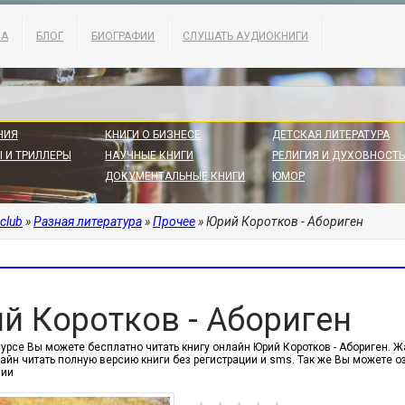
КА
БЛОГ
БИОГРАФИИ
СЛУШАТЬ АУДИОКНИГИ
НИЯ
КНИГИ О БИЗНЕСЕ
ДЕТСКАЯ ЛИТЕРАТУРА
 И ТРИЛЛЕРЫ
НАУЧНЫЕ КНИГИ
РЕЛИГИЯ И ДУХОВНОСТЬ
ДОКУМЕНТАЛЬНЫЕ КНИГИ
ЮМОР
.club
»
Разная литература
»
Прочее
» Юрий Коротков - Абориген
й Коротков - Абориген
урсе Вы можете бесплатно читать книгу онлайн Юрий Коротков - Абориген. Жанр
айн читать полную версию книги без регистрации и sms. Так же Вы можете 
нии