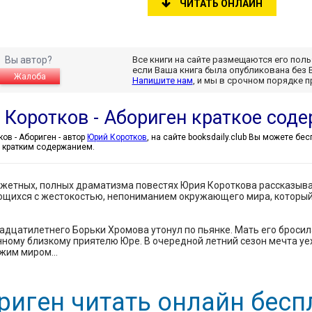
ЧИТАТЬ ОНЛАЙН
Вы автор?
Все книги на сайте размещаются его пол
если Ваша книга была опубликована без 
Жалоба
Напишите нам
, и мы в срочном порядке 
 Коротков - Абориген краткое сод
Юрий Коротков - Абориген - автор
Юрий Коротков
, на сайте booksdaily.club Вы можете бе
 кратким содержанием.
жетных, полных драматизма повестях Юрия Короткова рассказыва
щихся с жестокостью, непониманием окружающего мира, который 
адцатилетнего Борьки Хромова утонул по пьянке. Мать его бросила
ному близкому приятелю Юре. В очередной летний сезон мечта уех
ужим миром…
риген читать онлайн бесп