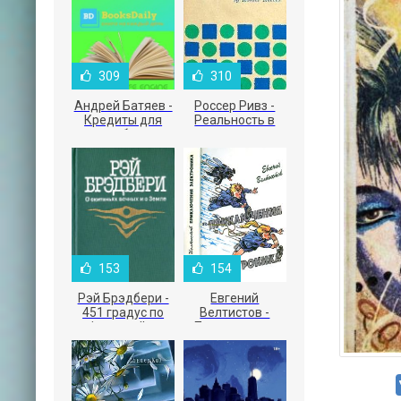
309
310
Андрей Батяев -
Россер Ривз -
Кредиты для
Реальность в
малого бизнеса
рекламе
153
154
Рэй Брэдбери -
Евгений
451 градус по
Велтистов -
Фаренгейту
Приключения
Электроника