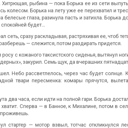
 Хитрющая, рыбина — пока Борька ее из сети выпутыв
сь колесом. Борька на лету уже ее перехватил и тре
а белесые глаза, разинула пасть и затихла. Борька д
о спокойней будет…
ал сеть, сразу раскладывая, растряхивая ее, чтоб те
 разберешь — слежится, потом раздирать придется.
 росу с кожаного таксистского сиденья, вытянул но
дерных», закурил. Семь щук, да вчерашних пятнадцать
шел. Небо рассветлелось, через час будет солнце. 
адной твари пересменка: комары прячутся, выле
ута два часа, если идти на полной гари. Борька доста
о хватит. Сперва — в Банное, к Михалине, потом в се
 проживешь.
ул стартер — мотор взвыл, тотчас откликнулся л