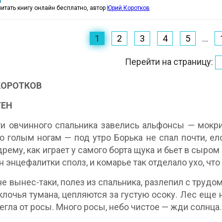
читать книгу онлайн бесплатно, автор
Юрий Коротков
1
2
3
4
5
...
Перейти на страницу:
КОРОТКОВ
ГЕН
и овчинного спальника завелись альфонсы — мокриц
о голым ногам — под утро Борька не спал почти, ело
дрему, как играет у самого борта щука и бьет в сыро
 энцефалитки сполз, и комарье так отделало ухо, что
не вынес-таки, полез из спальника, разлепил с трудо
клочья тумана, цепляются за густую осоку. Лес еще 
егла от росы. Много росы, небо чистое — жди солнца.