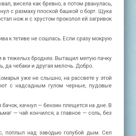
ал, висела как бревно, а потом рванулась,
снул с размаху плоской башкой о борт. Щука
остал нож и с хрустом проколол ей загривок
тива к тетиве не сошлась. Если сразу мокрую
ги в тяжелых броднях. Вытащил мятую пачку
, да чебаки и другая мелочь. Добро.
Комарья уже не слышно, на рассвете у этой
тают с надсадным гулом черные, пудовые
л бачок, качнул — бензин плещется на дне. В
льмаг — чай кончился, а главное — соль, без
ес, поплыл над заводью голубой дым. Сел