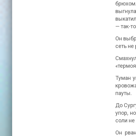
брюхом.
выгнула
выкатил
— так-т
Он выбр
сеть не
Смахнул
«термоя
Туман у
кровож
пауты.
До Сург
упор, н
соли не
Он рван