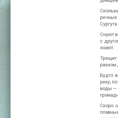
днищем,
Скользн
речные 
Сургута
Снуют в
с друго
знают.
Трещит 
разном
Будто в
реку, п
воды — 
громадн
Скоро о
плавные