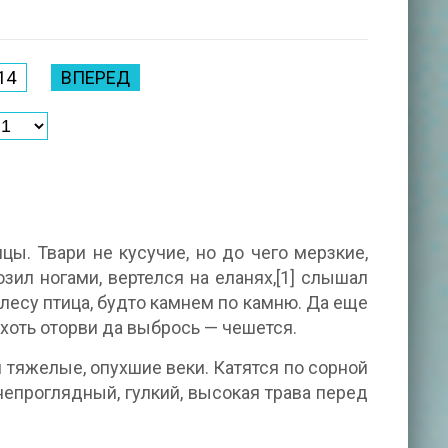
14
ВПЕРЕД
ы. Твари не кусучие, но до чего мерзкие,
зил ногами, вертелся на еланях,[1] слышал
м лесу птица, будто камнем по камню. Да еще
 хоть оторви да выбрось — чешется.
м тяжелые, опухшие веки. Катятся по сорной
непроглядный, гулкий, высокая трава перед