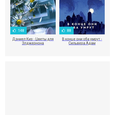
148
88
Дэниел Киз - Цветы для
В конце они оба умрут -
Элджернона
Сильвера Адам