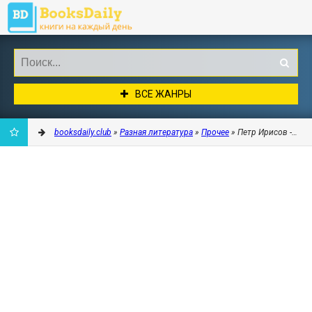
ВСЕ ЖАНРЫ
booksdaily.club
»
Разная литература
»
Прочее
» Петр Ирисов - Пет
ДОБАВИТЬ
В
ЗАКЛАДКИ