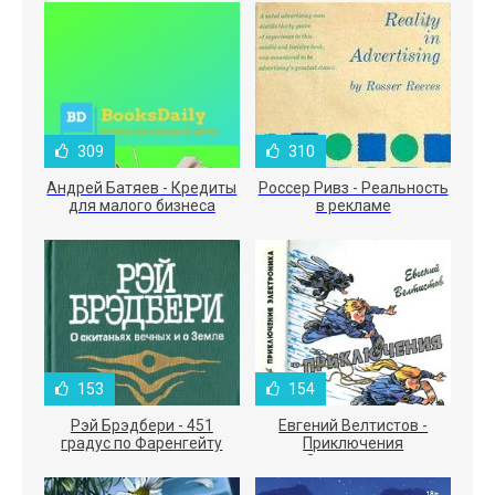
309
310
Андрей Батяев - Кредиты
Россер Ривз - Реальность
для малого бизнеса
в рекламе
153
154
Рэй Брэдбери - 451
Евгений Велтистов -
градус по Фаренгейту
Приключения
Электроника