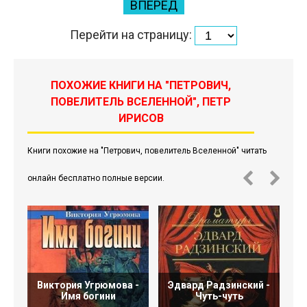
ВПЕРЕД
Перейти на страницу:
ПОХОЖИЕ КНИГИ НА "ПЕТРОВИЧ,
ПОВЕЛИТЕЛЬ ВСЕЛЕННОЙ", ПЕТР
ИРИСОВ
Книги похожие на "Петрович, повелитель Вселенной" читать
онлайн бесплатно полные версии.
Виктория Угрюмова -
Эдвард Радзинский -
Ю
Имя богини
Чуть-чуть