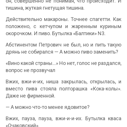
он, совершенно не понимая, что происходит. И
тишина, жуткая гнетущая тишина.
Действительно макароны. Точнее спагетти. Как
положено, с кетчупом и жаренным куриным
окорочком. И пиво. Бутылка «Балтики» N3.
Абстинентом Петрович не был, но и пить такую
дрянь не собирался — А можно пиво заменить?
«Вино какой страны…» Но нет, голос не раздался,
вопрос не прозвучал
Вжих, вжи-и-их, ниша закрылась, открылась, и
вместо пива стояла полторашка «Кока-колы».
Даже не фирменной.
— А можно что-то менее ядовитое?
Вжих, пауза, пауза, вжи-и-и-их. Бутылка кваса
«Очаковский».