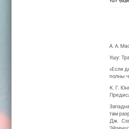
УШУ: тради
А. А. Ма
Ушу: Тр
«Если д
полны ч
К. Г. Ю
Предис
Западна
там раз
Дж. Сэ
Эйзеншт