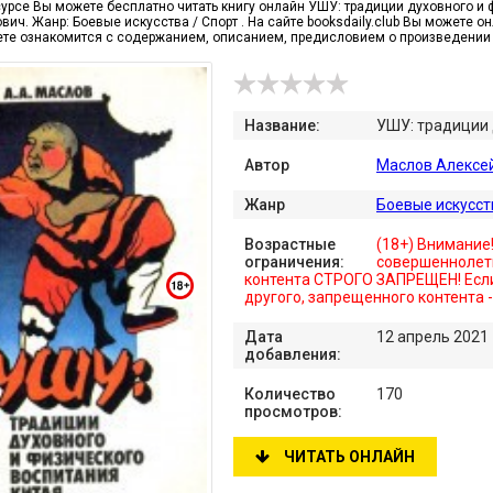
сурсе Вы можете бесплатно читать книгу онлайн УШУ: традиции духовного и
ич. Жанр: Боевые искусства / Спорт . На сайте booksdaily.club Вы можете о
те ознакомится с содержанием, описанием, предисловием о произведении
Название:
УШУ: традиции 
Автор
Маслов Алексе
Жанр
Боевые искусст
Возрастные
(18+) Внимание
ограничения:
совершеннолет
контента СТРОГО ЗАПРЕЩЕН! Если
другого, запрещенного контента 
Дата
12 апрель 2021
добавления:
Количество
170
просмотров:
ЧИТАТЬ ОНЛАЙН