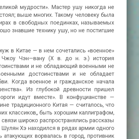
великой мудрости». Мастер ушу никогда не
стоял; выше многих. Такому человеку была
нирах в свободных поединках, называемых
ошо знавшие технику ушу, но не постигшие
уж в Китае — в нем сочетались «военное»
 Чжоу Чэн—вану (X в. до н. э.) история
тоинствами и не обладающий военными не
военными достоинствами и не обладает
ви. Когда военное и гражданское начала
енства». Из глубокой древности пришел
дороги идут вместе». В конфуцианстве —
ине традиционного Китая — считалось, что
их классиков,, быть хорошим каллиграфом,
й связи широко распространялись рассказы
 э. Шулян Хэ находился в рядах армии одного
ь атакующих ворвалась в город, противник