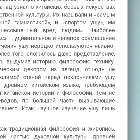
апад узнал о китайских боевых искусствах
бственной культуры. Их называли и «самым
ной гимнастикой», и «спортом ушу», им
 несомненный вред людям». Наиболее
окс» — удивительное и нелепое совмещение
учения ушу нередко используются наивно-
олее того, сложилось даже представление,
ь, выдумав историю, философию, технику.
ическим декором из легенд, отнюдь не
долимой стеной перед поклонниками ушу
а древнем китайском языке, требующем
 и китайской истории и философии. Тем не
еводов, по большей части вызывающие
вшего. Итак, научное изучение ушу лишь
как традиционная философия и живопись,
ой частью духовной культуры древней