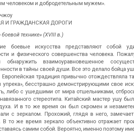
ым человеком и добродетельным мужем».
йчжоу
Я И ГРАЖДАНСКАЯ ДОРОГИ
 боевой технике» (XVIII в.)
кие боевые искусства представляют собой уди
сти и физического совершенства человека. Пожал
 обнаружить взаимоуравновешенное сосущес
нности в тайны своей души. Все это делало бойца у
. Европейская традиция привычно отождествляла т
и упрека», бесстрашно демонстрирующими свое иск
ть, либо с ушедшими от мира отшельниками, отбро
 навязанного стереотипа. Китайский мастер ушу б
духа. И в то же время он был скромен и незамет
али с зеркалом. Прохожий, глядя в него, замечае
. В то же время зеркало объективно отражает про
ставаясь самим собой. Вероятно, именно поэтому им