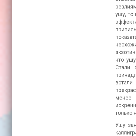
реалиям
ушу, то
эффект
припис
показат
несхожи
экзотич
что ушу
Стали 
принад
встали
прекрас
менее 
искрен
только 
Ушу за
каллиг