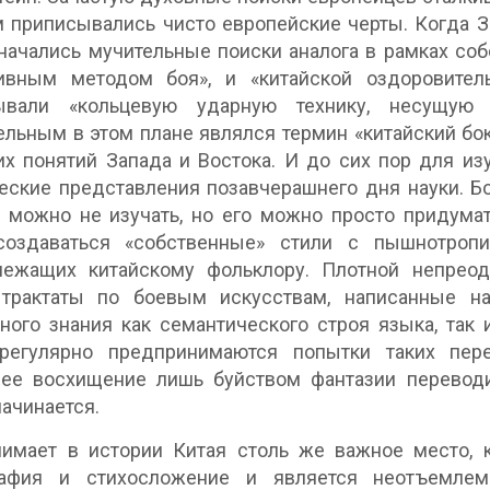
 приписывались чисто европейские черты. Когда З
 начались мучительные поиски аналога в рамках со
ивным методом боя», и «китайской оздоровитель
ывали «кольцевую ударную технику, несущую
ельным в этом плане являлся термин «китайский б
х понятий Запада и Востока. И до сих пор для из
еские представления позавчерашнего дня науки. Б
 можно не изучать, но его можно просто придумат
создаваться «собственные» стили с пышнотроп
лежащих китайскому фольклору. Плотной непрео
 трактаты по боевым искусствам, написанные н
ного знания как семантического строя языка, так
регулярно предпринимаются попытки таких пер
нее восхищение лишь буйством фантазии переводи
начинается.
нимает в истории Китая столь же важное место, 
рафия и стихосложение и является неотъемлем