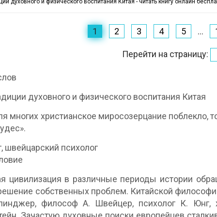
ции духовного и физического воспитания Китая - читать книгу онлайн беспла
1
2
3
4
5
...
Перейти на страницу:
слов
адиции духовного и физического воспитания Китая
ля многих христианское миросозерцание поблекло, 
удес».
нг, швейцарский психолог
ловие
я цивилизация в различные периоды истории обращ
решение собственных проблем. Китайской философией
линджер, философ А. Швейцер, психолог К. Юнг, 
ейн. Зачастую духовные поиски европейцев сталки