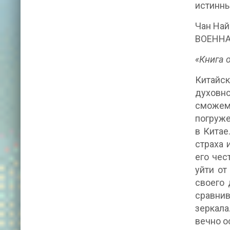
истинн
Чан На
ВОЕННА
«Книга о
Китайс
духовно
сможем
погруже
в Китае
страха 
его чес
уйти от
своего 
сравнив
зеркала
вечно о