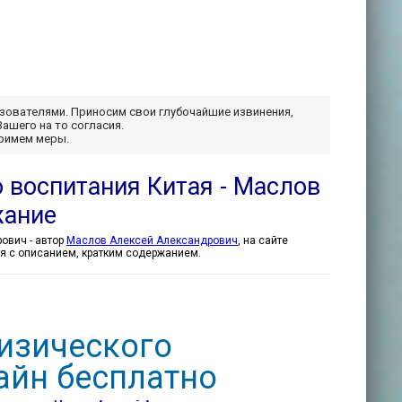
ьзователями. Приносим свои глубочайшие извинения,
Вашего на то согласия.
примем меры.
 воспитания Китая - Маслов
жание
УШУ: традиции духовного и физического воспитания Китая - Маслов Алексей Александрович - автор
Маслов Алексей Александрович
, на сайте
тся с описанием, кратким содержанием.
физического
айн бесплатно