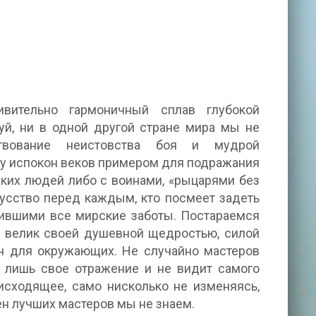
вительно гармоничный сплав глубокой
уй, ни в одной другой стране мира мы не
твование неистовства боя и мудрой
шу испокон веков примером для подражания
аких людей либо с воинами, «рыцарями без
усство перед каждым, кто посмеет задеть
сившими все мирские заботы. Постараемся
ыл велик своей душевной щедростью, силой
ен для окружающих. Не случайно мастеров
т лишь свое отражение и не видит самого
исходящее, само нисколько не изменяясь,
ен лучших мастеров мы не знаем.