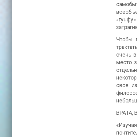
самобы
всеобъе
«гунфу»
затраги
Чтобы п
трактат
очень в
место з
отдельн
некотор
свое и
философ
небольш
ВРАТА,
«Изучая
почтите