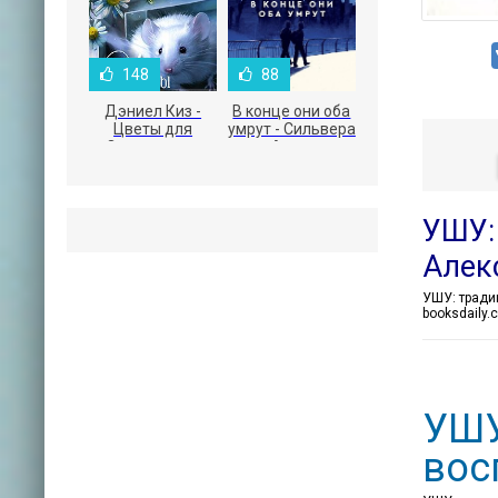
148
88
Дэниел Киз -
В конце они оба
Цветы для
умрут - Сильвера
Элджернона
Адам
УШУ:
Алек
booksdaily
УШУ
вос