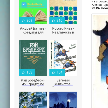
На этом ре
Александров
же Вы може
309
310
Андрей Батяев -
Россер Ривз -
Кредиты для
Реальность в
малого бизнеса
рекламе
153
154
Рэй Брэдбери -
Евгений
451 градус по
Велтистов -
Фаренгейту
Приключения
Электроника