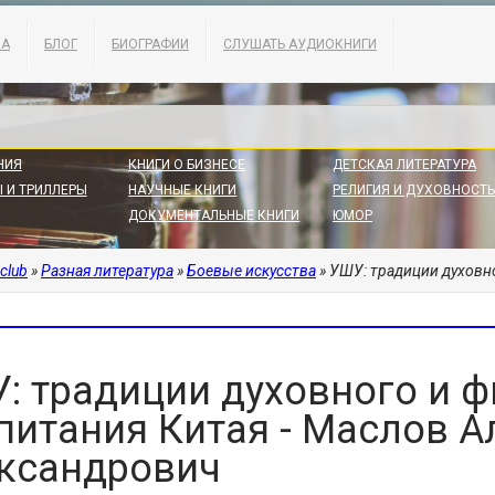
КА
БЛОГ
БИОГРАФИИ
СЛУШАТЬ АУДИОКНИГИ
НИЯ
КНИГИ О БИЗНЕСЕ
ДЕТСКАЯ ЛИТЕРАТУРА
 И ТРИЛЛЕРЫ
НАУЧНЫЕ КНИГИ
РЕЛИГИЯ И ДУХОВНОСТЬ
ДОКУМЕНТАЛЬНЫЕ КНИГИ
ЮМОР
.club
»
Разная литература
»
Боевые искусства
» УШУ: традиции духовного 
: традиции духовного и 
питания Китая - Маслов А
ксандрович