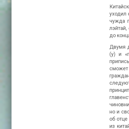
Китайск
уходил 
чужда п
лэйтай,
до конц
Двумя д
(у) и «
приписы
сможет
граждан
следую
принци
главенс
чиновни
но и св
об отце
из кита