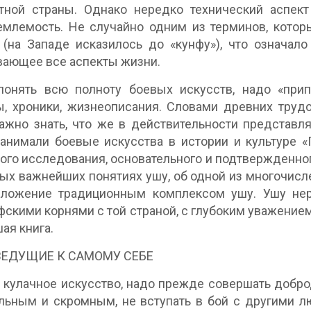
тной страны. Однако нередко технический аспект
млемость. Не случайно одним из терминов, которы
 (на Западе исказилось до «кунфу»), что означал
вающее все аспекты жизни.
онять всю полноту боевых искусств, надо «припа
ы, хроники, жизнеописания. Словами древних труд
ажно знать, что же в действительности представл
анимали боевые искусства в истории и культуре 
ого исследования, основательного и подтвержденно
ых важнейших понятиях ушу, об одной из многочисл
зложение традиционным комплексом ушу. Ушу нер
скими корнями с той страной, с глубоким уважением 
ая книга.
 ВЕДУЩИЕ К САМОМУ СЕБЕ
 кулачное искусство, надо прежде совершать добро
льным и скромным, не вступать в бой с другими л