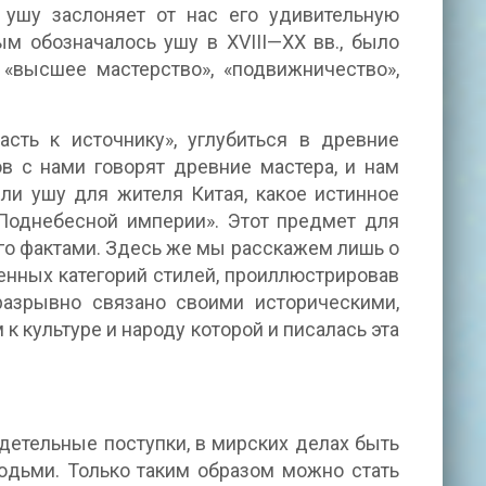
 ушу заслоняет от нас его удивительную
м обозначалось ушу в XVIII—XX вв., было
о «высшее мастерство», «подвижничество»,
сть к источнику», углубиться в древние
ов с нами говорят древние мастера, и нам
яли ушу для жителя Китая, какое истинное
«Поднебесной империи». Этот предмет для
го фактами. Здесь же мы расскажем лишь о
енных категорий стилей, проиллюстрировав
азрывно связано своими историческими,
к культуре и народу которой и писалась эта
детельные поступки, в мирских делах быть
юдьми. Только таким образом можно стать