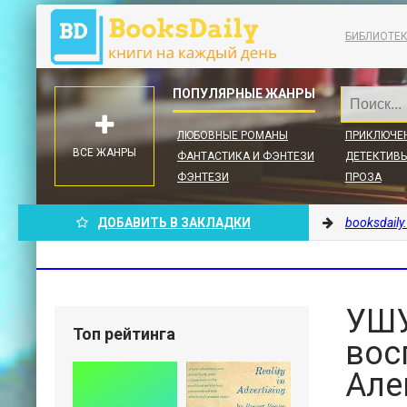
БИБЛИОТЕ
ЛЮБОВНЫЕ РОМАНЫ
ПРИКЛЮЧЕ
ВСЕ ЖАНРЫ
ФАНТАСТИКА И ФЭНТЕЗИ
ДЕТЕКТИВЫ
ФЭНТЕЗИ
ПРОЗА
ДОБАВИТЬ В ЗАКЛАДКИ
booksdaily
УШУ
Топ рейтинга
вос
Але