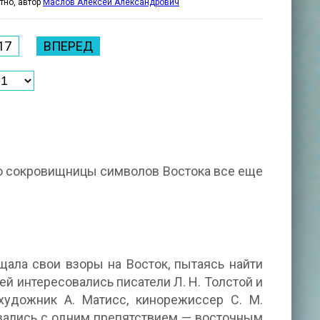
тно, автор
Маслов Алексей Александрович
17
ВПЕРЕД
то сокровищницы символов Востока все еще
ала свои взоры на Восток, пытаясь найти
 интересовались писатели Л. Н. Толстой и
художник А. Матисс, кинорежиссер С. М.
вались с одним препятствием — восточным