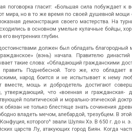
ая поговорка гласит: «Большая сила побуждает к 
от мира, но в то же время по своей душевной мощи 
оказная демонстрация своего мастерства. На тур
 сходились в основном умелые кулачные бойцы, хор
а его внутренних глубин.
остоинствами должен был обладать благородный м
гражданское» (вэнь) начала. Правителю династий
вает такие слова: «Обладающий гражданскими дос
 править Поднебесной. Того же, кто обладает 
скими, народ боится и не испытывает к нему люб
т вместе, мощь и добродетель достигают соверш
п, утверждающий, что «военная и гражданская- 
твующей политической и морально-этической доктр
к обязан не только блестяще знать сочинения древн
ободно владеть мечом, алебардой, трезубцем. В это
 Конфуция, которого^ звали Шулян Хэ. В 650 г. до н.
йских царств Лу, атакующих город Биян. Когда част