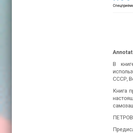
Спецприёмы
Annotat
В книг
использ
СССР, В
Книга п
настоящ
самозащ
ПЕТРОВ
Предисл