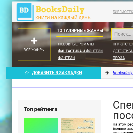
БИБЛИОТЕ
ЛЮБОВНЫЕ РОМАНЫ
ПРИКЛЮЧЕ
ВСЕ ЖАНРЫ
ФАНТАСТИКА И ФЭНТЕЗИ
ДЕТЕКТИВЫ
ФЭНТЕЗИ
ПРОЗА
ДОБАВИТЬ В ЗАКЛАДКИ
booksdaily
Спе
Топ рейтинга
пос
На этом ре
Боевые иску
содержание