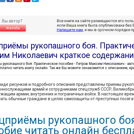
Вы автор?
Все книги на сайте размещаются его пол
если Ваша книга была опубликована без 
Жалоба
Напишите нам
, и мы в срочном порядке 
приёмы рукопашного боя. Практиче
им Николаевич краткое содержани
Спецприёмы рукопашного боя. Практическое пособие - Пет
платно читать книгу онлайн. Так же Вы можете ознакомится с описанием, к
 виде рисунков и подробного описания представлены приемы руко
ннослужащими армий и сотрудниками спецслужб СССР, Великобрит
жащим армии, внутренних и пограничных войск. В настоящее врем
ать обычные граждане в целях самозащиты от преступных посяга
цприёмы рукопашного боя
обие читать онлайн беспл