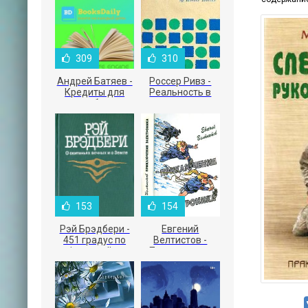
309
310
Андрей Батяев -
Россер Ривз -
Кредиты для
Реальность в
малого бизнеса
рекламе
153
154
Рэй Брэдбери -
Евгений
451 градус по
Велтистов -
Фаренгейту
Приключения
Электроника