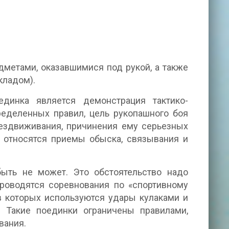
дметами, оказавшимися под рукой, а также
кладом).
динка является демонстрация тактико-
ределенных правил, цель рукопашного боя
бездвиживания, причинения ему серьезных
в относятся приемы обыска, связывания и
быть не может. Это обстоятельство надо
проводятся соревнования по «спортивному
 в которых используются удары кулаками и
. Такие поединки ограничены правилами,
вания.