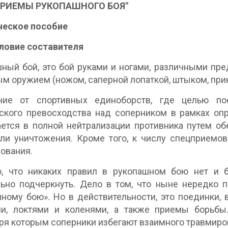
ПРИЕМЫ РУКОПАШНОГО БОЯ"
ческое пособие
ловие составителя
ный бой, это бой руками и ногами, различными пре
м оружием (ножом, саперной лопаткой, штыком, при
чие от спортивных единоборств, где целью пое
ского превосходства над соперником в рамках оп
ется в полной нейтрализации противника путем о
ли уничтожения. Кроме того, к числу спецприемо
ования.
о, что никаких правил в рукопашном бою нет и 
ьно подчеркнуть. Дело в том, что ныне нередко 
ному бою». Но в действительности, это поединки,
ми, локтями и коленями, а также приемы борьбы
ря которым соперники избегают взаимного травмиро