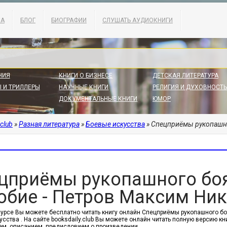
КА
БЛОГ
БИОГРАФИИ
СЛУШАТЬ АУДИОКНИГИ
НИЯ
КНИГИ О БИЗНЕСЕ
ДЕТСКАЯ ЛИТЕРАТУРА
 И ТРИЛЛЕРЫ
НАУЧНЫЕ КНИГИ
РЕЛИГИЯ И ДУХОВНОСТЬ
ДОКУМЕНТАЛЬНЫЕ КНИГИ
ЮМОР
.club
»
Разная литература
»
Боевые искусства
» Спецприёмы рукопашног
цприёмы рукопашного боя
обие - Петров Максим Ни
сурсе Вы можете бесплатно читать книгу онлайн Спецприёмы рукопашного бо
сства . На сайте booksdaily.club Вы можете онлайн читать полную версию кн
м, описанием, предисловием о произведении