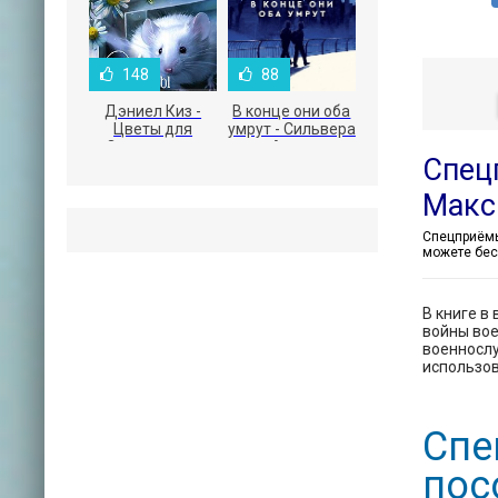
148
88
Дэниел Киз -
В конце они оба
Цветы для
умрут - Сильвера
Элджернона
Адам
Спец
Макс
можете бес
В книге в
войны вое
военнослу
использов
Спе
пос