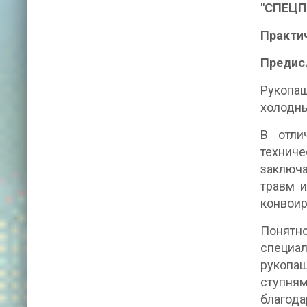
"СПЕЦ
Практи
Предис
Рукопаш
холодны
В отли
техниче
заключа
травм и
конвоир
Понятн
специал
рукопаш
ступня
благода