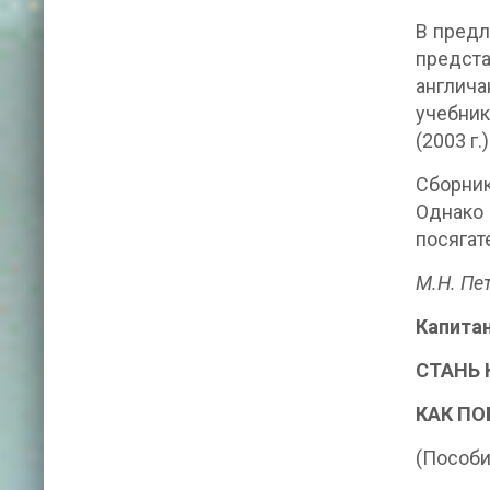
В предл
предста
англича
учебник
(2003 г.)
Сборник
Однако
посягат
М.Н. Пе
Капита
СТАНЬ 
КАК П
(Пособи