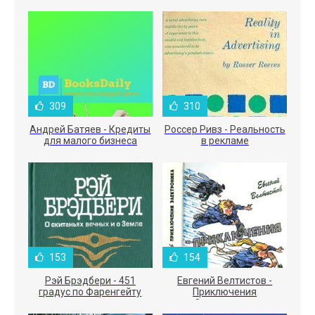
309
310
Андрей Батяев - Кредиты
Россер Ривз - Реальность
для малого бизнеса
в рекламе
153
154
Рэй Брэдбери - 451
Евгений Велтистов -
градус по Фаренгейту
Приключения
Электроника