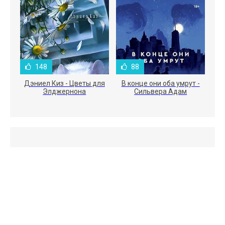
148
88
Дэниел Киз - Цветы для
В конце они оба умрут -
Элджернона
Сильвера Адам