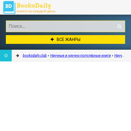
ВСЕ ЖАНРЫ
booksdaily.club
»
Научные и научно-популярные книги
»
Научпоп
»
ДОБАВИТЬ
В
ЗАКЛАДКИ