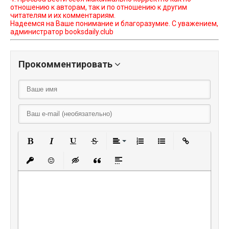
отношению к авторам, так и по отношению к другим
читателям и их комментариям.
Надеемся на Ваше понимание и благоразумие. С уважением,
администратор booksdaily.club
Прокомментировать
Полужирный
Курсив
Подчеркнутый
Зачеркнутый
Выравнивание
Нумерованный списо
Маркированный
Вставить
Вставить защищенную ссылку
Вставить смайлик
Вставка скрытого текста
Вставка цитаты
Вставка спойлера