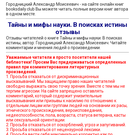
Городницкий Александр Моисеевич - на сайте онлайн книг
booksdaily.club Вы можете читать полные версии книг автора
в одном месте.
Тайны и мифы науки. В поисках истины
отзывы
Отзывы читателей о книге Тайны и мифы науки. В поисках
истины, автор: Городницкий Александр Моисеевич. Читайте
комментарии и мнения людей о произведении.
Уважаемые читатели и просто посетители нашей
библиотеки! Просим Вас придерживаться определенных
правил при комментировании литературных
произведений.
1. Просьба отказаться от дискриминационных
высказываний. Мы защищаем право наших читателей
свободно выражать свою точку зрения. Вместе с тем мы не
терпим агрессии. На сайте запрещено оставлять
комментарий, который содержит унизительные
высказывания или призывы к насилию по отношению к
отдельным лицам или группам людей на основании их расы,
этнического происхождения, вероисповедания,
недееспособности, пола, возраста, статуса ветерана, касты
или сексуальной ориентации.
2. Просьба отказаться от оскорблений, угроз и запугиваний.
3. Просьба отказаться от нецензурной лексики.
4. Просьба вести себя максимально корректно как по