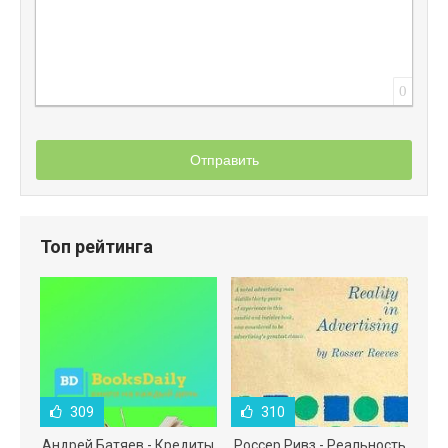
0
Отправить
Топ рейтинга
309
310
Андрей Батяев - Кредиты
Россер Ривз - Реальность