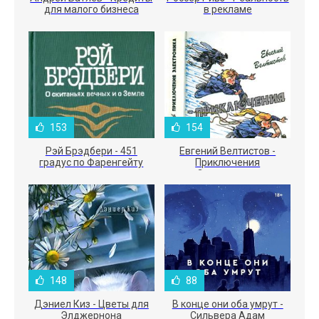
для малого бизнеса
в рекламе
153
154
Рэй Брэдбери - 451
Евгений Велтистов -
градус по Фаренгейту
Приключения
Электроника
148
88
Дэниел Киз - Цветы для
В конце они оба умрут -
Элджернона
Сильвера Адам