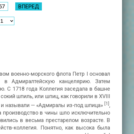
57
ВПЕРЕД
твом военно-морского флота Петр I основал
у в Адмиралтейскую канцелярию. Затем
ю. С 1718 года Коллегия заседала в башне
кий шпиль, или шпиц, как говорили в XVIII
[1]
к и называли — «Адмиралы из-под шпица»
,
на производство в чины шло исключительно
ились в весьма престарелом возрасте. В
ств-коллегия. Понятно, как высока была