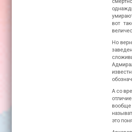
смертно
однажды
умирают
вот так
величес
Но верн
заведен
сложив
Адмирал
известн
обознач
А со вр
отличие
вообще
называт
это пон