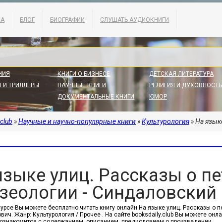
КА
БЛОГ
БИОГРАФИИ
СЛУШАТЬ АУДИОКНИГИ
НИЯ
КНИГИ О БИЗНЕСЕ
ДЕТСКАЯ ЛИТЕРАТУРА
 И ТРИЛЛЕРЫ
НАУЧНЫЕ КНИГИ
РЕЛИГИЯ И ДУХОВНОСТЬ
ДОКУМЕНТАЛЬНЫЕ КНИГИ
ЮМОР
.club
»
Научные и научно-популярные книги
»
Культурология
» На языке у
языке улиц. Рассказы о п
зеологии - Синдаловский
сурсе Вы можете бесплатно читать книгу онлайн На языке улиц. Рассказы о 
ич. Жанр: Культурология / Прочее . На сайте booksdaily.club Вы можете онл
ознакомится с содержанием, описанием, предисловием о произведении