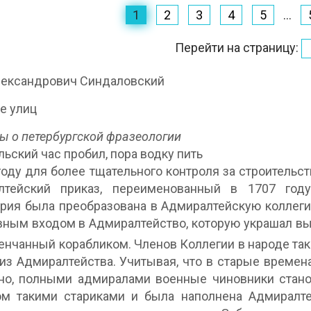
1
2
3
4
5
...
Перейти на страницу:
лександрович Синдаловский
е улиц
ы о петербургской фразеологии
ьский час пробил, пора водку пить
году для более тщательного контроля за строительс
лтейский приказ, переименованный в 1707 год
рия была преобразована в Адмиралтейскую коллеги
вным входом в Адмиралтейство, которую украшал высо
венчанный корабликом. Членов Коллегии в народе та
 из Адмиралтейства. Учитывая, что в старые време
о, полными адмиралами военные чиновники станов
м такими стариками и была наполнена Адмиралтей