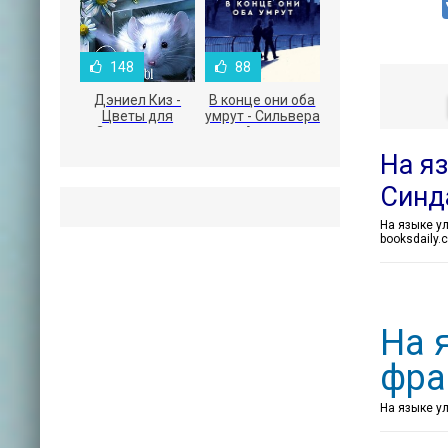
148
88
Дэниел Киз -
В конце они оба
Цветы для
умрут - Сильвера
Элджернона
Адам
На яз
Синд
booksdaily
На 
фра
На языке ул