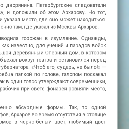
го дворянина. Петербургские следователи
, и доложили об этом Архарову. Но тот,
 и указал место, где оно может находиться.
енно там, где указал из Москвы Архаров.
риводила горожан в изумление. Однажды,
как известно, для учений и парадов войск
ольшой деревянный Оперный дом, в котором
бъехал вокруг театра и остановился перед
убернатора. «Чтоб его, сударь, не было!» —
ребца палкой по голове, галопом поскакал
как в один голос утверждают современники,
 рабочих при свете фонарей ровняли место,
шенно абсурдные формы. Так, по одной
ов, Архаров во время отсутствия в столице
омов в черно-белый цвет, любимый цвет