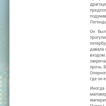
драгоце
предпол
подумав
Легенда
Он был
прогули
петербу
давала 
входом.
закрича
прочь. 
Оперног
где он 
Иногда
маловер
импера
Павла I.