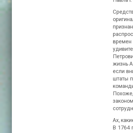
Средст
оригина
признан
распрос
времен 
удивите
Петрови
жизнь А
если вн
штаты п
команды
Похоже,
законо
сотрудн
Ах, как
В 1764 