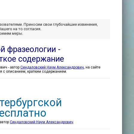
ьзователями. Приносим свои глубочайшие извинения,
Вашего на то согласия.
примем меры.
й фразеологии -
ткое содержание
На языке улиц. Рассказы о петербургской фразеологии - Синдаловский Наум Александрович - автор
Синдаловский Наум Александрович
, на сайте
тся с описанием, кратким содержанием.
етербургской
бесплатно
 автор
Синдаловский Наум Александрович