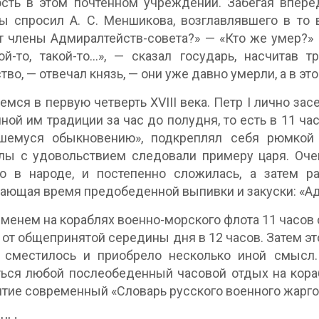
сть в этом почтенном учреждении. Забегая вперед
 спросил А. С. Меншикова, возглавлявшего в то в
 члены Адмиралтейств-совета?» — «Кто же умер?»
ой-то, такой-то…», — сказал государь, насчитав
тво, — отвечал князь, — они уже давно умерли, а в это
емся в первую четверть XVIII века. Петр I лично за
ной им традиции за час до полудня, то есть в 11 ча
шемуся обыкновению», подкреплял себя рюмкой а
ы с удовольствием следовали примеру царя. Очен
о в народе, и постепенно сложилась, а затем ра
ающая время предобеденной выпивки и закуски: «Адм
еменем на кораблях военно-морского флота 11 часов
 от общепринятой середины дня в 12 часов. Затем э
 сместилось и приобрело несколько иной смысл.
ься любой послеобеденный часовой отдых на кораб
ятие современный «Словарь русского военного жарго