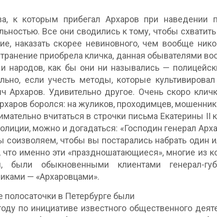
ва, к которым прибегал Архаров при наведении п
льностью. Все они сводились к тому, чтобы схватит
ие, наказать скорее невиновного, чем вообще ник
транение приобрела кличка, данная обывателями в
и народов, как бы они ни назывались — полицейск
льно, если учесть методы, которые культивирова
ч Архаров. Удивительно другое. Очень скоро клич
рхаров боролся: на жуликов, проходимцев, мошеннико
имательно вчитаться в строчки письма Екатерины II к
олиции, можно и догадаться: «Господин генерал Арх
 соизволяем, чтобы вы постарались набрать один 
 что именно эти «праздношатающиеся», многие из ко
м, были обыкновенными клиентами генерал-гу
иками — «Архаровцами».
ие полосаточки в Петербурге были
году по инициативе известного общественного дея