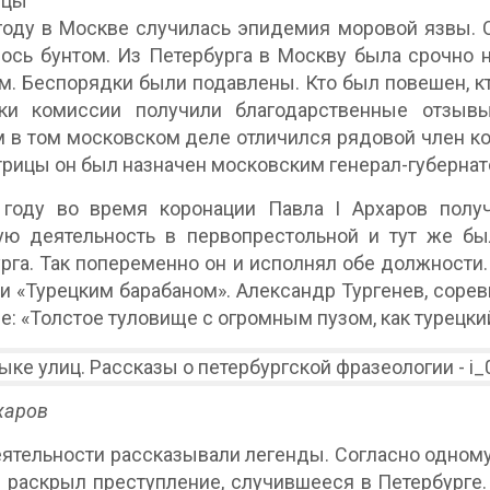
вцы
году в Москве случилась эпидемия моровой язвы. 
ось бунтом. Из Петербурга в Москву была срочно 
. Беспорядки были подавлены. Кто был повешен, кто 
ики комиссии получили благодарственные отзыв
 в том московском деле отличился рядовой член к
рицы он был назначен московским генерал-губернат
 году во время коронации Павла I Архаров полу
ю деятельность в первопрестольной и тут же был
рга. Так попеременно он и исполнял обе должности. 
и «Турецким барабаном». Александр Тургенев, сорев
е: «Толстое туловище с огромным пузом, как турецки
рхаров
еятельности рассказывали легенды. Согласно одному
 раскрыл преступление, случившееся в Петербурге.