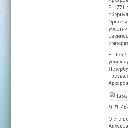
Архаро
В 1771 
обернул
Орловым
участн
рвением
императ
В 1797
успешну
Петербу
прозвал
Архаров
Н. П. А
О его д
Архаров