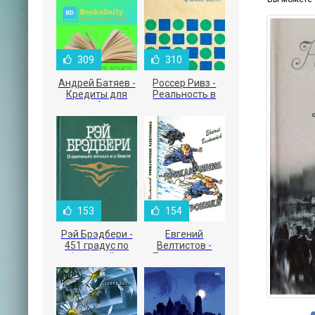
309
310
Андрей Батяев -
Россер Ривз -
Кредиты для
Реальность в
малого бизнеса
рекламе
153
154
Рэй Брэдбери -
Евгений
451 градус по
Велтистов -
Фаренгейту
Приключения
Электроника