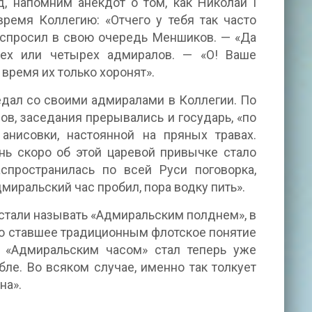
, напомним анекдот о том, как Николай I
ремя Коллегию: «Отчего у тебя так часто
 спросил в свою очередь Меншиков. — «Да
 трех или четырех адмиралов. — «О! Ваше
 время их только хоронят».
седал со своими адмиралами в Коллегии. По
сов, заседания прерывались и государь, «по
нисовки, настоянной на пряных травах.
ь скоро об этой царевой привычке стало
спространилась по всей Руси поговорка,
иральский час пробил, пора водку пить».
 стали называть «Адмиральским полднем», в
то ставшее традиционным флотское понятие
 «Адмиральским часом» стал теперь уже
ле. Во всяком случае, именно так толкует
на».