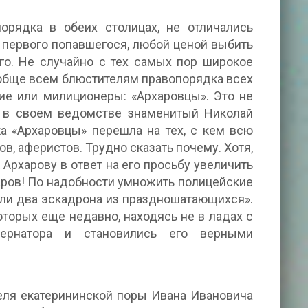
орядка в обеих столицах, не отличались
ь первого попавшегося, любой ценой выбить
ого. Не случайно с тех самых пор широкое
ообще всем блюстителям правопорядка всех
ие или милиционеры: «Архаровцы». Это не
л в своем ведомстве знаменитый Николай
ка «Архаровцы» перешла на тех, с кем всю
в, аферистов. Трудно сказать почему. Хотя,
 Архарову в ответ на его просьбу увеличить
аров! По надобности умножить полицейские
или два эскадрона из праздношатающихся».
торых еще недавно, находясь не в ладах с
бернатора и становились его верными
теля екатерининской поры Ивана Ивановича