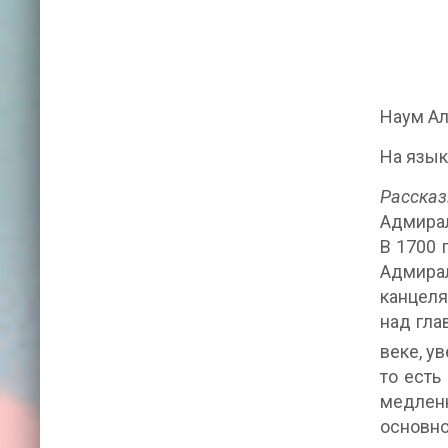
Наум А
На язык
Рассказ
Адмирал
В 1700 
Адмира
канцеля
над гла
веке, у
то есть
медленн
основно