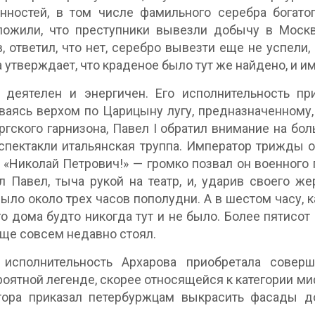
нностей, в том числе фамильного серебра богато
ожили, что преступники вывезли добычу в Москву
, ответил, что нет, серебро вывезти еще не успели,
 утверждает, что краденое было тут же найдено, и им
 деятелен и энергичен. Его исполнительность п
ваясь верхом по Царицыну лугу, предназначенному, 
ргского гарнизона, Павел I обратил внимание на б
спектакли итальянская труппа. Император трижды о
 «Николай Петрович!» — громко позвал он военного г
л Павел, тыча рукой на театр, и, ударив своего же
Было около трех часов пополудни. А в шестом часу, 
о дома будто никогда тут и не было. Более пятисот
еще совсем недавно стоял.
 исполнительность Архарова приобретала совер
оятной легенде, скорее относящейся к категории миф
тора приказал петербуржцам выкрасить фасады д