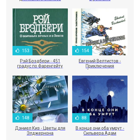
153
154
Рэй Брэдбери - 451
Евгений Велтистов -
градус по Фаренгейту
Приключения
Электроника
148
88
Дэниел Киз - Цветы для
В конце они оба умрут -
Элджернона
Сильвера Адам