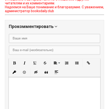
читателям и их комментариям.
Надеемся на Ваше понимание и благоразумие. С уважением,
администратор booksdaily.club
Прокомментировать
Полужирный
Курсив
Подчеркнутый
Зачеркнутый
Выравнивание
Нумерованный списо
Маркированный
Вставить
Вставить защищенную ссылку
Вставить смайлик
Вставка скрытого текста
Вставка цитаты
Вставка спойлера