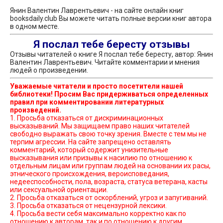
Янин Валентин Лаврентьевич - на сайте онлайн книг
booksdaily.club Вы можете читать полные версии книг автора
в одном месте.
Я послал тебе бересту отзывы
Отзывы читателей о книге Я послал тебе бересту, автор: Янин
Валентин Лаврентьевич. Читайте комментарии и мнения
людей о произведении.
Уважаемые читатели и просто посетители нашей
библиотеки! Просим Вас придерживаться определенных
правил при комментировании литературных
произведений.
1. Просьба отказаться от дискриминационных
высказываний. Мы защищаем право наших читателей
свободно выражать свою точку зрения. Вместе с тем мы не
терпим агрессии. На сайте запрещено оставлять
комментарий, который содержит унизительные
высказывания или призывы к насилию по отношению к
отдельным лицам или группам людей на основании их расы,
этнического происхождения, вероисповедания,
недееспособности, пола, возраста, статуса ветерана, касты
или сексуальной ориентации.
2. Просьба отказаться от оскорблений, угроз и запугиваний.
3. Просьба отказаться от нецензурной лексики.
4. Просьба вести себя максимально корректно как по
отношению к авторам, так и по отношению к другим