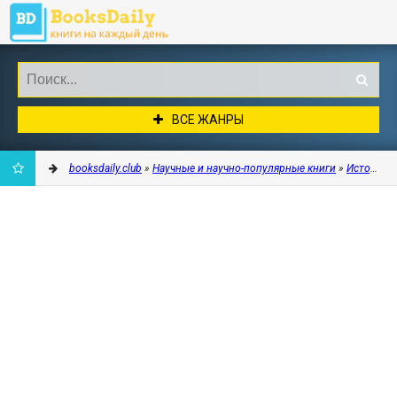
ВСЕ ЖАНРЫ
booksdaily.club
»
Научные и научно-популярные книги
»
История
»
ДОБАВИТЬ
В
ЗАКЛАДКИ