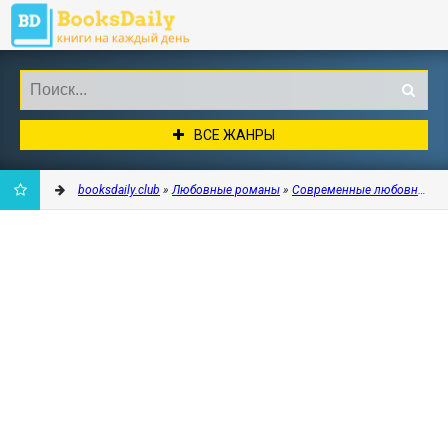
ВСЕ ЖАНРЫ
booksdaily.club
»
Любовные романы
»
Современные любовные р
ДОБАВИТЬ
В
ЗАКЛАДКИ