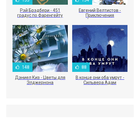
153
154
Рэй Брэдбери - 451
Евгений Велтистов -
градус по Фаренгейту
Приключения
Электроника
148
88
Дэниел Киз - Цветы для
В конце они оба умрут -
Элджернона
Сильвера Адам