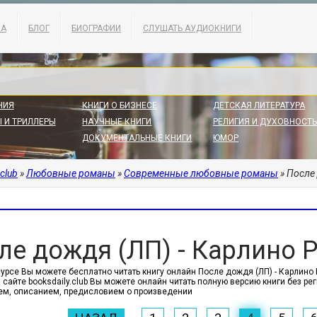
КА
БЛОГ
БИОГРАФИИ
СЛУШАТЬ АУДИОКНИГИ
НИЯ
КНИГИ О БИЗНЕСЕ
ДЕТСКАЯ ЛИТЕРАТУРА
 И ТРИЛЛЕРЫ
НАУЧНЫЕ КНИГИ
РЕЛИГИЯ И ДУХОВНОСТЬ
ДОКУМЕНТАЛЬНЫЕ КНИГИ
ЮМОР
.club
»
Любовные романы
»
Современные любовные романы
» После
ле дождя (ЛП) - Карлино 
сурсе Вы можете бесплатно читать книгу онлайн После дождя (ЛП) - Карли
 сайте booksdaily.club Вы можете онлайн читать полную версию книги без р
м, описанием, предисловием о произведении