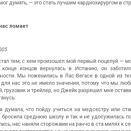
 мог думать, — это стать лучшим кардиохирургом в стр
 нас ломает
а
005
тал тем, с кем произошел мой первый поцелуй — моё
 конце концов вернулась в Испанию, он заботил
ности. Мы поженились в Лас-Вегасе в одной из те
о для нас это не имело значения, потому что мы лю
, грузовик и трейлер, но Джейк разрешил мне оставит
танусь.
а думала, что пойду учиться на медсестру или стан
 бросила среднюю школу и так и не удосужилась пол
ись, нас наняли сторожами на ранчо в ста милях к се