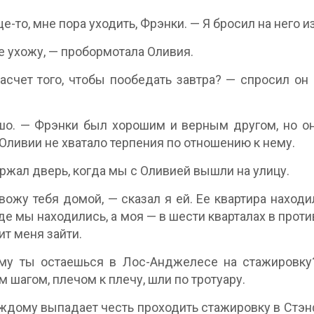
е-то, мне пора уходить, Фрэнки. — Я бросил на него
е ухожу, — пробормотала Оливия.
асчет того, чтобы пообедать завтра? — спросил он 
о. — Фрэнки был хорошим и верным другом, но он
Оливии не хватало терпения по отношению к нему.
ржал дверь, когда мы с Оливией вышли на улицу.
вожу тебя домой, — сказал я ей. Ее квартира находи
где мы находились, а моя — в шести кварталах в прот
ит меня зайти.
му ты остаешься в Лос-Анджелесе на стажировку?
 шагом, плечом к плечу, шли по тротуару.
ждому выпадает честь проходить стажировку в Стэн