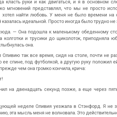
да класть руки и как двигаться, и я в основном сл
ко мгновений представлял, что мы не просто испо
 хотел найти любовь. У меня не было времени на 
 казалась идеальной. Просто иногда было трудно не 
юда. — Она подошла к маленькому обеденному стол
а колготки и трусики до щиколоток, приподняла ю
улыбнулась она.
л Оливию так все время, сидя на столе, почти не р
о ее спине, под футболкой, а другую руку положил е
 прежде чем она громко кончила, крича:
т!
чил на двенадцать секунд позже, а еще через пят
ующей неделе Оливия уезжала в Стэнфорд. Я не зна
ию, эта мысль меня не волновала. Это действительно