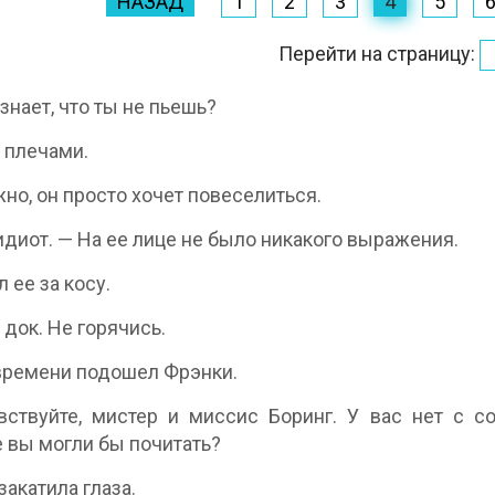
НАЗАД
1
2
3
4
5
Перейти на страницу:
 знает, что ты не пьешь?
 плечами.
но, он просто хочет повеселиться.
идиот. — На ее лице не было никакого выражения.
 ее за косу.
 док. Не горячись.
времени подошел Фрэнки.
ствуйте, мистер и миссис Боринг. У вас нет с с
 вы могли бы почитать?
закатила глаза.