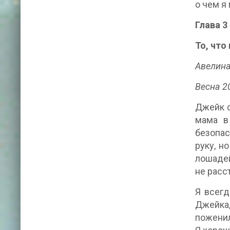
о чем я
Глава 3
То, что
Авелин
Весна 2
Джейк с
мама в
безопас
руку, н
лошадей
не расс
Я всегд
Джейка,
поженил