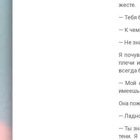
жесте.
— Тебя 
— К чем
— Не зн
Я почув
плечи и
всегда 
— Мой о
имеешь 
Она пож
— Ладно
— Ты зн
тени. Я