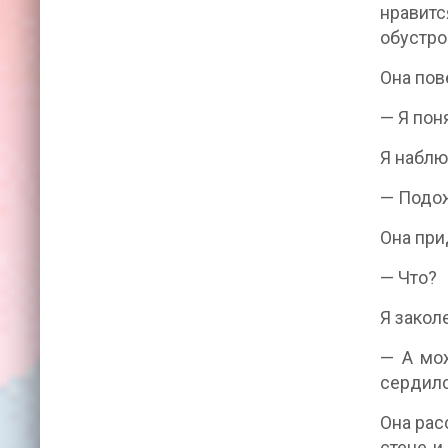
нравит
обустро
Она пов
— Я пон
Я наблю
— Подож
Она при
— Что?
Я закол
— А мож
сердилс
Она рас
стене и