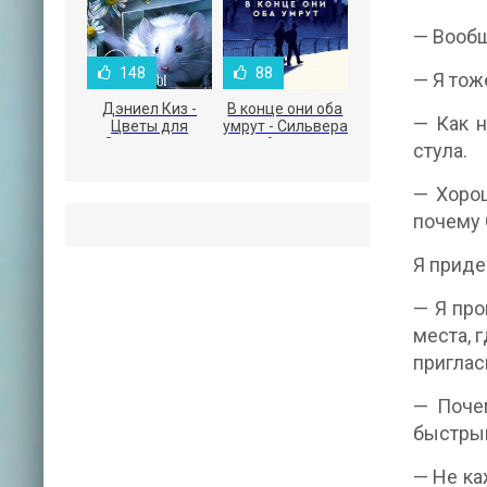
— Вообщ
148
88
— Я тож
Дэниел Киз -
В конце они оба
— Как н
Цветы для
умрут - Сильвера
Элджернона
Адам
стула.
— Хорош
почему 
Я приде
— Я про
места, 
приглас
— Поче
быстрым
— Не ка