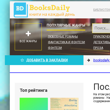
БИБЛИОТЕ
ЛЮБОВНЫЕ РОМАНЫ
ПРИКЛЮЧЕ
ВСЕ ЖАНРЫ
ФАНТАСТИКА И ФЭНТЕЗИ
ДЕТЕКТИВЫ
ФЭНТЕЗИ
ПРОЗА
ДОБАВИТЬ В ЗАКЛАДКИ
booksdaily
Пос
Топ рейтинга
На этом ре
романы . На
содержание