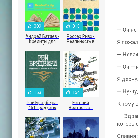
309
310
— Он не
Андрей Батяев -
Россер Ривз -
Кредиты для
Реальность в
Я пожал
малого бизнеса
рекламе
— Неваж
— Он — 
Я дернул
— Ну-ну,
153
154
Рэй Брэдбери -
Евгений
К тому 
451 градус по
Велтистов -
Фаренгейту
Приключения
— Здрав
Электроника
которые
Оливия 