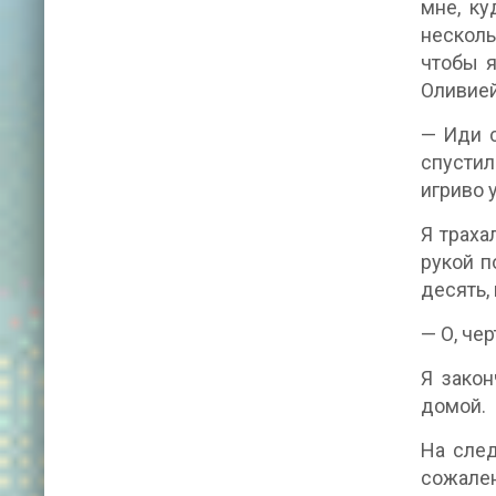
мне, ку
несколь
чтобы я
Оливией
— Иди с
спустил
игриво 
Я траха
рукой п
десять,
— О, чер
Я закон
домой.
На след
сожален