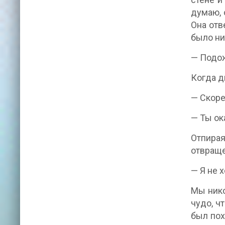
думаю, о
Она отв
было ни
— Подож
Когда д
— Скоре
— Ты ок
Отпирая
отвраще
— Я не 
Мы нико
чудо, ч
был пох