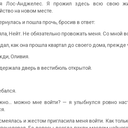
ся Лос-Анджелес. Я прожил здесь всю свою жи
йство на новом месте.
ернулась и пошла прочь, бросив в ответ:
яла, Нейт. Не обязательно провожать меня. Со мной в
дал, как она прошла квартал до своего дома, прежде 
ди, Оливия.
держала дверь в вестибюль открытой.
ебался.
но... можно мне войти? — я улыбнулся ровно наст
я.
смеялась и жестом пригласила меня войти. Как тольк
 поцеловал. Ее волосы всегда пахли маслом чайног