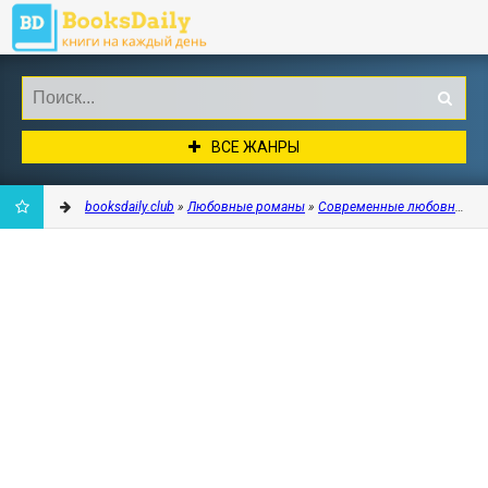
ВСЕ ЖАНРЫ
booksdaily.club
»
Любовные романы
»
Современные любовные р
ДОБАВИТЬ
В
ЗАКЛАДКИ