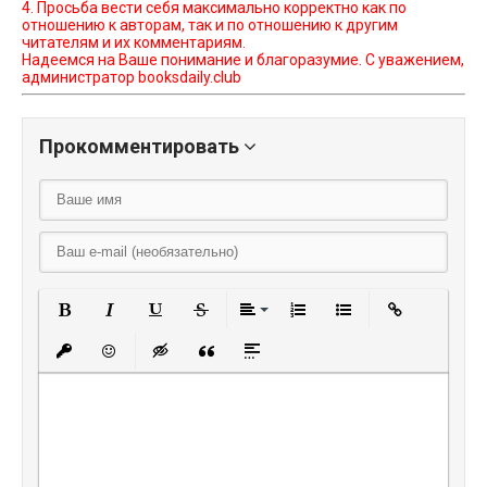
4. Просьба вести себя максимально корректно как по
отношению к авторам, так и по отношению к другим
читателям и их комментариям.
Надеемся на Ваше понимание и благоразумие. С уважением,
администратор booksdaily.club
Прокомментировать
Полужирный
Курсив
Подчеркнутый
Зачеркнутый
Выравнивание
Нумерованный списо
Маркированный
Вставить
Вставить защищенную ссылку
Вставить смайлик
Вставка скрытого текста
Вставка цитаты
Вставка спойлера