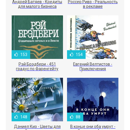
Андрей Батяев - Кредиты
Россер Ривз - Реальность
для малого бизнеса
в рекламе
153
154
Рэй Брэдбери - 451
Евгений Велтистов -
градус по Фаренгейту
Приключения
Электроника
148
88
Дэниел Киз - Цветы для
В конце они оба умрут -