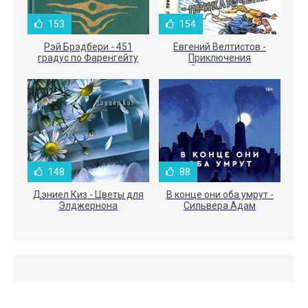
153
154
Рэй Брэдбери - 451
Евгений Велтистов -
градус по Фаренгейту
Приключения
Электроника
148
88
Дэниел Киз - Цветы для
В конце они оба умрут -
Элджернона
Сильвера Адам