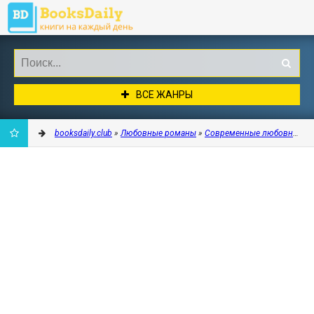
ВСЕ ЖАНРЫ
booksdaily.club
»
Любовные романы
»
Современные любовные р
ДОБАВИТЬ
В
ЗАКЛАДКИ