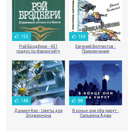
153
154
Рэй Брэдбери - 451
Евгений Велтистов -
градус по Фаренгейту
Приключения
Электроника
148
88
Дэниел Киз - Цветы для
В конце они оба умрут -
Элджернона
Сильвера Адам