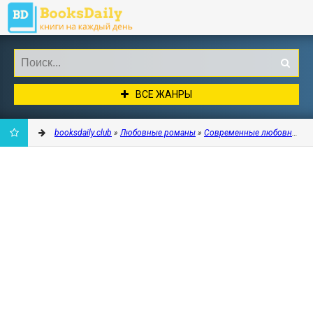
ВСЕ ЖАНРЫ
booksdaily.club
»
Любовные романы
»
Современные любовные р
ДОБАВИТЬ
В
ЗАКЛАДКИ