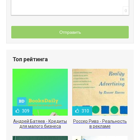
0
Отправить
Топ рейтинга
309
310
Андрей Батяев - Кредиты
Россер Ривз - Реальность
для малого бизнеса
в рекламе