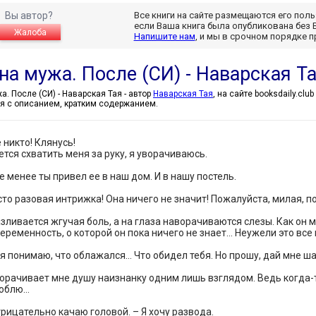
Вы автор?
Все книги на сайте размещаются его пол
если Ваша книга была опубликована без 
Жалоба
Напишите нам
, и мы в срочном порядке 
на мужа. После (СИ) - Наварская Т
Измена мужа. После (СИ) - Наварская Тая - автор
Наварская Тая
, на сайте booksdaily.cl
я с описанием, кратким содержанием.
 никто! Клянусь!
тся схватить меня за руку, я уворачиваюсь.
не менее ты привел ее в наш дом. И в нашу постель.
сто разовая интрижка! Она ничего не значит! Пожалуйста, милая, п
азливается жгучая боль, а на глаза наворачиваются слезы. Как он
беременность, о которой он пока ничего не знает… Неужели это все 
 я понимаю, что облажался… Что обидел тебя. Но прошу, дай мне ша
рачивает мне душу наизнанку одним лишь взглядом. Ведь когда-то
люблю…
отрицательно качаю головой. – Я хочу развода.