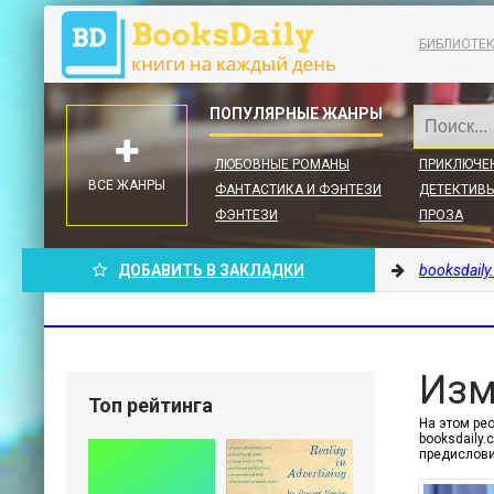
БИБЛИОТЕ
ЛЮБОВНЫЕ РОМАНЫ
ПРИКЛЮЧЕ
ВСЕ ЖАНРЫ
ФАНТАСТИКА И ФЭНТЕЗИ
ДЕТЕКТИВЫ
ФЭНТЕЗИ
ПРОЗА
ДОБАВИТЬ В ЗАКЛАДКИ
booksdaily
Изм
Топ рейтинга
На этом ре
booksdaily
предислови