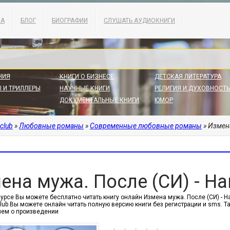
КА
БЛОГ
БИОГРАФИИ
СЛУШАТЬ АУДИОКНИГИ
НИЯ
КНИГИ О БИЗНЕСЕ
ДЕТСКАЯ ЛИТЕРАТУРА
 И ТРИЛЛЕРЫ
НАУЧНЫЕ КНИГИ
РЕЛИГИЯ И ДУХОВНОСТЬ
ДОКУМЕНТАЛЬНЫЕ КНИГИ
ЮМОР
.club
»
Любовные романы
»
Современные любовные романы
» Измена
ена мужа. После (СИ) - Н
сурсе Вы можете бесплатно читать книгу онлайн Измена мужа. После (СИ) - 
.club Вы можете онлайн читать полную версию книги без регистрации и sms.
ем о произведении