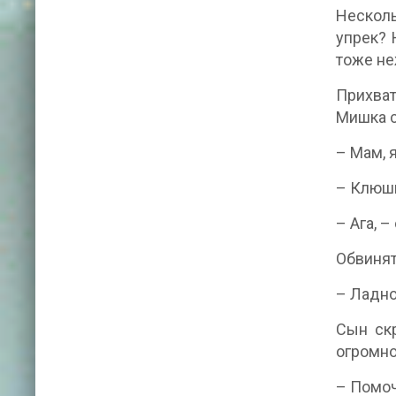
Несколь
упрек? 
тоже не
Прихват
Мишка с
– Мам, 
– Клюшк
– Ага, 
Обвинят
– Ладно
Сын скр
огромно
– Помоч