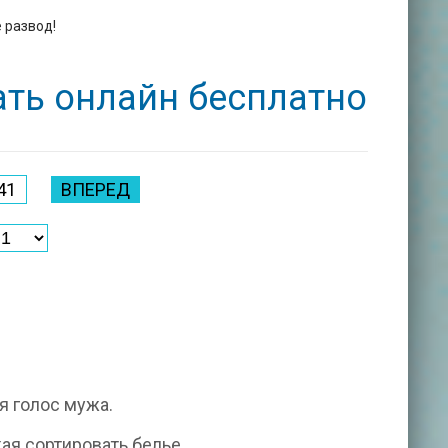
 развод!
ать онлайн бесплатно
41
ВПЕРЕД
я голос мужа.
ая сортировать белье.