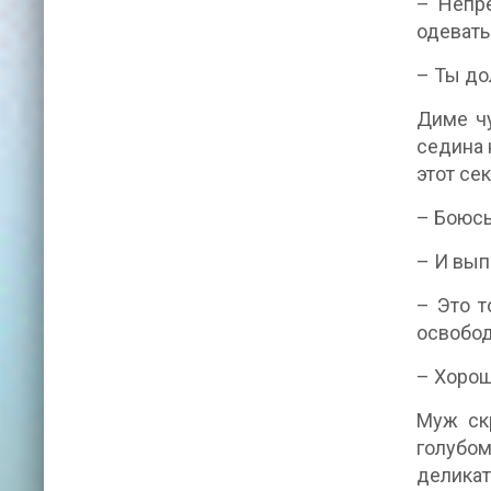
– Непре
одевать
– Ты до
Диме чу
седина 
этот се
– Боюсь
– И вып
– Это т
освобод
– Хорош
Муж скр
голубо
деликат