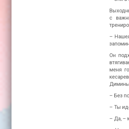
Выходны
с важн
трениро
– Нашел
запомин
Он под
втягива
меня го
кесарев
Диминых
– Без п
– Ты ид
– Да, –