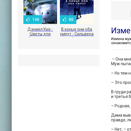
148
88
Изме
Дэниел Киз -
В конце они оба
Цветы для
умрут - Сильвера
Элджернона
Адам
ознакомитс
– Она мне
Муж пытае
– Но тем 
– Это про
В груди р
и третья 
– Родная,
Дима выво
правде, 
– Нет, – 