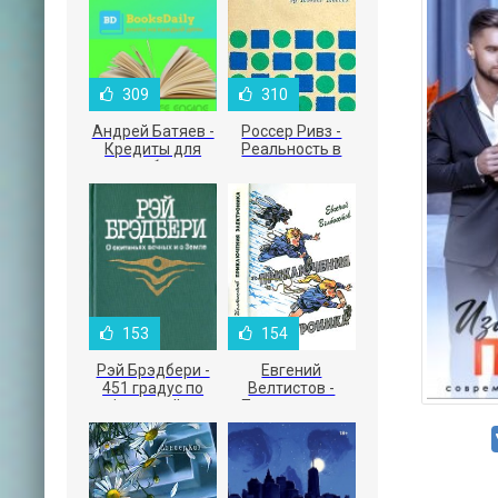
309
310
Андрей Батяев -
Россер Ривз -
Кредиты для
Реальность в
малого бизнеса
рекламе
153
154
Рэй Брэдбери -
Евгений
451 градус по
Велтистов -
Фаренгейту
Приключения
Электроника