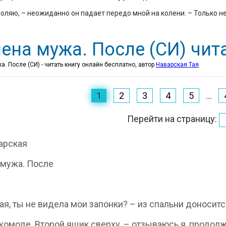
моляю, – неожиданно он падает передо мной на колени. – Только не
ена мужа. После (СИ) чит
. После (СИ) - читать книгу онлайн бесплатно, автор
Наварская Тая
1
2
3
4
5
...
Перейти на страницу:
арская
мужа. После
ая, ты не видела мои запонки? – из спальни доноситс
 комоде. Второй ящик сверху, – отзываюсь я, продолж