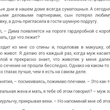
е дни в нашем доме всегда суматошные. А сегодня 
ыми деловыми партнерами, сын потерял любим
вку, а дочь пригласила в гости шумную подругу.
, – Дима появляется на пороге гардеробной с короб
ать, где что лежит?
ходит ко мне со спины и, поцеловав в макушку, 
ю живот. Я делаю это каждый раз, когда муж касает
лой и прекрасно знает, что животик у меня дале
о сечение не прошли бесследно. Однако на каком-то
 глазах лучше, чем я есть на самом деле.
онятия, – посмеиваясь, пожимаю плечами. – Это как-т
еальная жена и мать, я тебе об этом говорил? – муж 
 мурлычу, прикрывая веки. – Но напоминай мне об эт