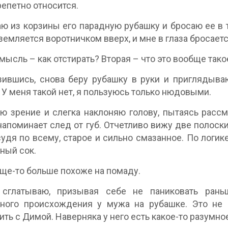
репетно относится.
ю из корзины его парадную рубашку и бросаю ее в т
земляется воротничком вверх, и мне в глаза бросаетс
мысль – как отстирать? Вторая – что это вообще тако
ившись, снова беру рубашку в руки и приглядыва
. У меня такой нет, я пользуюсь только нюдовыми.
ю зрение и слегка наклоняю голову, пытаясь рассм
напоминает след от губ. Отчетливо вижу две полоск
судя по всему, старое и сильно смазанное. По логике
ный сок.
ще-то больше похоже на помаду.
сглатываю, призывая себе не паниковать раньш
тного происхождения у мужа на рубашке. Это не
ить с Димой. Наверняка у него есть какое-то разумно