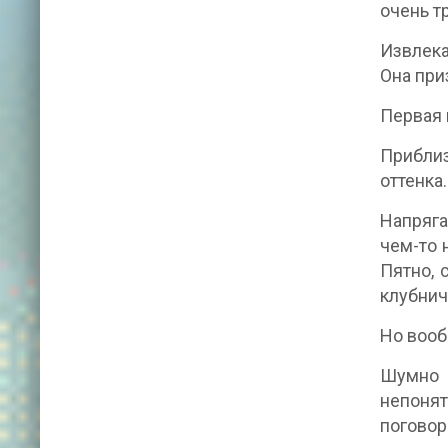
очень т
Извлека
Она при
Первая 
Приблиз
оттенка
Напряга
чем-то 
Пятно, 
клубнич
Но вооб
Шумно 
непоня
поговор