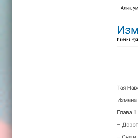
– Алин, у
Изм
Измена мужа
Тая Нав
Измена 
Глава 1
– Дорог
– Они в