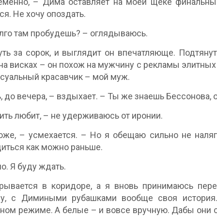
менно, – Дима оставляет на моей щеке финальный
ся. Не хочу опоздать.
лго там пробудешь? – оглядываюсь.
ть за сорок, и выглядит он впечатляюще. Подтяну
на висках – он похож на мужчину с рекламы элитных 
ксуальный красавчик – мой муж.
, до вечера, – вздыхает. – Ты же знаешь Бессонова, 
ить любит, – не удерживаюсь от иронии.
оже, – усмехается. – Но я обещаю сильно не наляг
иться как можно раньше.
о. Я буду ждать.
ывается в коридоре, а я вновь принимаюсь переб
му, с Димиными рубашками вообще своя история.
ном режиме. А белые – и вовсе вручную. Дабы они 