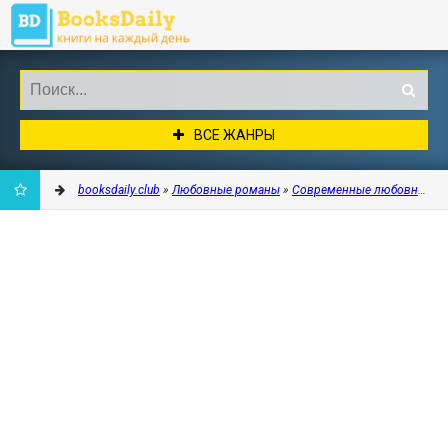
ВСЕ ЖАНРЫ
booksdaily.club
»
Любовные романы
»
Современные любовные р
ДОБАВИТЬ
В
ЗАКЛАДКИ