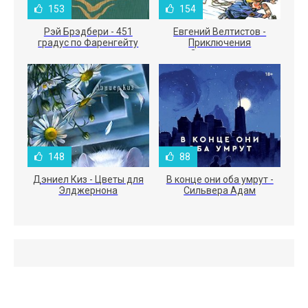
153
154
Рэй Брэдбери - 451
Евгений Велтистов -
градус по Фаренгейту
Приключения
Электроника
148
88
Дэниел Киз - Цветы для
В конце они оба умрут -
Элджернона
Сильвера Адам