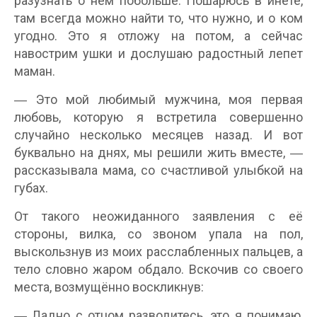
разузнать о нём побольше. Пошарюсь в инете,
там всегда можно найти то, что нужно, и о ком
угодно. Это я отложу на потом, а сейчас
навострим ушки и дослушаю радостный лепет
маман.
― Это мой любимый мужчина, моя первая
любовь, которую я встретила совершенно
случайно несколько месяцев назад. И вот
буквально на днях, мы решили жить вместе, ―
рассказывала мама, со счастливой улыбкой на
губах.
От такого неожиданного заявления с её
стороны, вилка, со звоном упала на пол,
выскользнув из моих расслабленных пальцев, а
тело словно жаром обдало. Вскочив со своего
места, возмущённо воскликнув:
― Ладно с отцом разводитесь, это я понимаю,