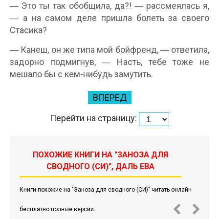
― Это ты так обобщила, да?! ― рассмеялась я,
― а на самом деле пришла болеть за своего
Стасика?
― Канеш, он же типа мой бойфренд, ― ответила,
задорно подмигнув, ― Насть, тебе тоже не
мешало бы с кем-нибудь замутить.
ВПЕРЕД
Перейти на страницу:
ПОХОЖИЕ КНИГИ НА "ЗАНОЗА ДЛЯ
СВОДНОГО (СИ)", ДАЛЬ ЕВА
Книги похожие на "Заноза для сводного (СИ)" читать онлайн
бесплатно полные версии.