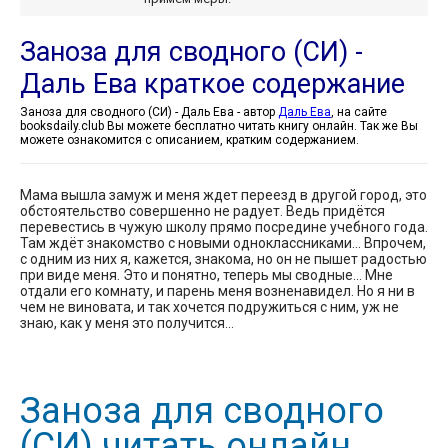
Заноза для сводного (СИ) -
Даль Ева краткое содержание
Заноза для сводного (СИ) - Даль Ева - автор
Даль Ева
, на сайте
booksdaily.club Вы можете бесплатно читать книгу онлайн. Так же Вы
можете ознакомится с описанием, кратким содержанием.
Мама вышла замуж и меня ждет переезд в другой город, это
обстоятельство совершенно не радует. Ведь придётся
перевестись в чужую школу прямо посредине учебного года.
Там ждёт знакомство с новыми одноклассниками… Впрочем,
с одним из них я, кажется, знакома, но он не пышет радостью
при виде меня. Это и понятно, теперь мы сводные… Мне
отдали его комнату, и парень меня возненавидел. Но я ни в
чем не виновата, и так хочется подружиться с ним, уж не
знаю, как у меня это получится…
Заноза для сводного
(СИ) читать онлайн