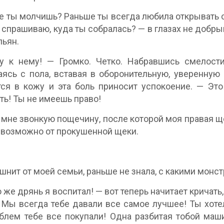
е ты молчишь? Раньше ты всегда любила открывать св
 спрашиваю, куда ты собралась? — в глазах не добрый
пьян.
у к нему! — Громко. Четко. Набравшись смелости
ясь с пола, вставая в оборонительную, уверенную п
ся в кожу и эта боль приносит успокоение. — Эт
ть! Ты не имеешь право!
 мне звонкую пощечину, после которой моя правая ще
 возможно от прокушенной щеки.
шнит от моей семьи, раньше не знала, с какими монст
 же дрянь я воспитал! — вот теперь начитает кричать, 
 Мы всегда тебе давали все самое лучшее! Ты хот
блем тебе все покупали! Одна разбитая тобой маш