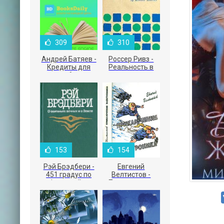
309
310
Андрей Батяев -
Россер Ривз -
Кредиты для
Реальность в
малого бизнеса
рекламе
153
154
Рэй Брэдбери -
Евгений
451 градус по
Велтистов -
Фаренгейту
Приключения
Электроника