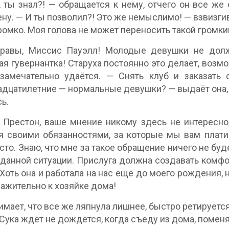
 ты знал?! — обращается к нему, отчего он все же 
ну. — И ты позволил?! Это же немыслимо! — взвизгив
ромко. Моя голова не может переносить такой громки
равы, Миссис Пауэлл! Молодые девушки не долж
ая гувернантка! Старуха постоянно это делает, возм
замечательно удаётся. — Снять клуб и заказать 
дцатилетние — нормальные девушки? — выдаёт она, н
ь.
Престон, ваше мнение никому здесь не интересно,
я своими обязанностями, за которые мы вам плати
сто. Знаю, что мне за такое обращение ничего не буде
 данной ситуации. Прислуга должна создавать комфор
 Хоть она и работала на нас ещё до моего рождения, н
важительно к хозяйке дома!
имает, что все же ляпнула лишнее, быстро ретирует
 Сука ждёт не дождётся, когда съеду из дома, помен