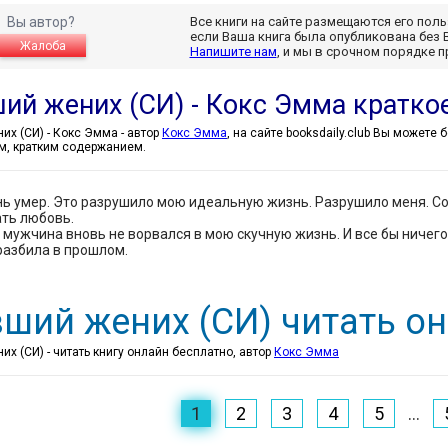
Вы автор?
Все книги на сайте размещаются его пол
если Ваша книга была опубликована без 
Жалоба
Напишите нам
, и мы в срочном порядке 
ий жених (СИ) - Кокс Эмма кратко
Бывший жених (СИ) - Кокс Эмма - автор
Кокс Эмма
, на сайте booksdaily.club Вы можете
м, кратким содержанием.
ь умер. Это разрушило мою идеальную жизнь. Разрушило меня. Со
ть любовь.
 мужчина вновь не ворвался в мою скучную жизнь. И все бы ничего,
разбила в прошлом.
ший жених (СИ) читать о
х (СИ) - читать книгу онлайн бесплатно, автор
Кокс Эмма
1
2
3
4
5
...