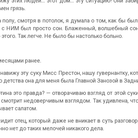
ижу этих людей… этот дом… эту ситуацию! Они заби
мен грязь.
 полу, смотря в потолок, я думала о том, как бы был
 с НИМ был просто сон. Блаженный, волшебный сон,
 этого. Так легче. Не было бы настолько больно.
есяцами ранее.
енавижу эту суку Мисс Престон, нашу гувернантку, ко
о детства она для меня была Главной Занозой в Задн
тина это правда? — отворачиваю взгляд от этой суки
 смотрит недоверчивым взглядом. Так удивлена, что
ывает салатом.
идит отец, который даже не вникает в суть разговор
чно нет до таких мелочей никакого дела.