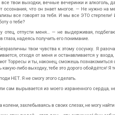
а все твои выходки, вечные вечеринки и алкоголь, д
от осознания, что он знает многое. — Не нужно на 
ализы все говорят за тебя. И мы все ЭТО стерпели! 
боту о тебе?
 отец, отпусти меня… — не выдерживая, подбегаю 
в глаза, надеясь получить его понимание.
езразличны твои чувства к этому сосунку. Я разочар
ивается, отходя от меня и останавливается у вход
ют Торресы и ты, наконец, сможешь познакомиться
ь какую-либо выходку, тебе это дорого обойдётся! Я 
поди НЕТ. Я не смогу этого сделать.
ли сам вырывается из моего израненного сердца, 
а колени, захлебываясь в своих слезах, не могу найти