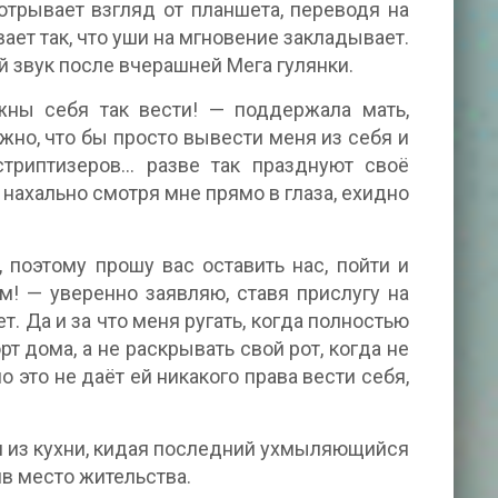
отрывает взгляд от планшета, переводя на
ает так, что уши на мгновение закладывает.
й звук после вчерашней Мега гулянки.
ны себя так вести! — поддержала мать,
ожно, что бы просто вывести меня из себя и
стриптизеров… разве так празднуют своё
ахально смотря мне прямо в глаза, ехидно
 поэтому прошу вас оставить нас, пойти и
м! — уверенно заявляю, ставя прислугу на
т. Да и за что меня ругать, когда полностью
т дома, а не раскрывать свой рот, когда не
о это не даёт ей никакого права вести себя,
ся из кухни, кидая последний ухмыляющийся
яв место жительства.