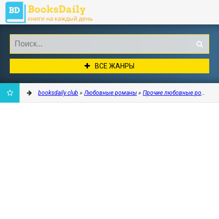
ВСЕ ЖАНРЫ
booksdaily.club
»
Любовные романы
»
Прочие любовные романы
ДОБАВИТЬ
В
ЗАКЛАДКИ