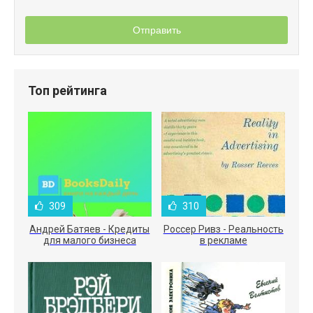
Отправить
Топ рейтинга
309
310
Андрей Батяев - Кредиты
Россер Ривз - Реальность
для малого бизнеса
в рекламе