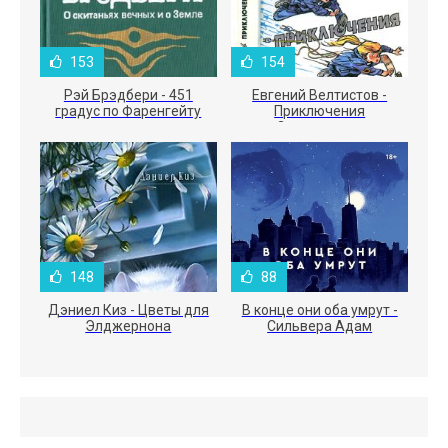
153
154
Рэй Брэдбери - 451
Евгений Велтистов -
градус по Фаренгейту
Приключения
Электроника
148
88
Дэниел Киз - Цветы для
В конце они оба умрут -
Элджернона
Сильвера Адам