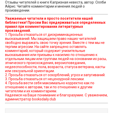
Отзывы читателей о книге Капризная невеста, автор: Оллби
Айрис. Читайте комментарии и мнения людей о
произведении.
Уважаемые читатели и просто посетители нашей
библиотеки! Просим Вас придерживаться определенных
правил при комментировании литературных
произведений.
1. Просьба отказаться от дискриминационных
высказываний. Мы защищаем право наших читателей
свободно выражать свою точку зрения. Вместе с тем мы не
терпим агрессии. На сайте запрещено оставлять
комментарий, который содержит унизительные
высказывания или призывы к насилию по отношению к
отдельным лицам или группам людей на основании их расы,
этнического происхождения, вероисповедания,
недееспособности, пола, возраста, статуса ветерана, касты
или сексуальной ориентации.
2. Просьба отказаться от оскорблений, угроз и запугиваний.
3. Просьба отказаться от нецензурной лексики.
4. Просьба вести себя максимально корректно как по
отношению к авторам, так и по отношению к другим
читателям и их комментариям.
Надеемся на Ваше понимание и благоразумие. С уважением,
администратор booksdaily.club