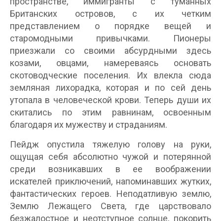
пространстве, иммигранты с туманных
Британских островов, с их четким
представлением о порядке вещей и
старомодными привычками. Пионеры
приезжали со своими абсурдными здесь
козами, овцами, намереваясь основать
скотоводческие поселения. Их влекла сюда
земляная лихорадка, которая и по сей день
утопала в человеческой крови. Теперь души их
скитались по этим равнинам, освоенным
благодаря их мужеству и страданиям.
Пейдж опустила тяжелую голову на руки,
ощущая себя абсолютно чужой и потерянной
среди возникавших в ее воображении
искателей приключений, напоминавших жутких,
фантастических героев. Неподатливую землю,
Землю Лежащего Света, где царствовало
безжалостное и неотступное солнце, покорить