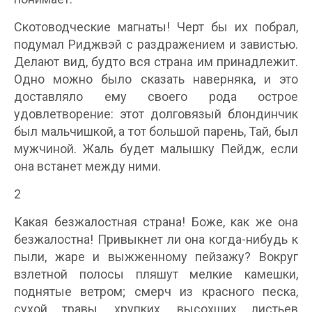
Скотоводческие магнаты! Черт бы их побрал,
подумал Риджвэй с раздражением и завистью.
Делают вид, будто вся страна им принадлежит.
Одно можно было сказать наверняка, и это
доставляло ему своего рода острое
удовлетворение: этот долговязый блондинчик
был мальчишкой, а тот большой парень, Тай, был
мужчиной. Жаль будет малышку Пейдж, если
она встанет между ними.
2
Какая безжалостная страна! Боже, как же она
безжалостна! Привыкнет ли она когда-нибудь к
пыли, жаре и выжженному пейзажу? Вокруг
взлетной полосы пляшут мелкие камешки,
поднятые ветром; смерч из красного песка,
сухой травы, хрупких, высохших листьев