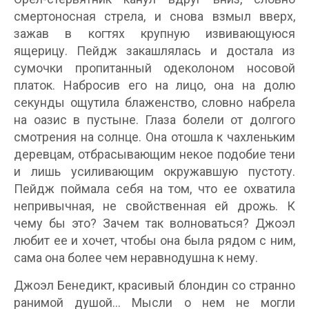
смертоносная стрела, и снова взмыл вверх,
зажав в когтях крупную извивающуюся
ящерицу. Пейдж закашлялась и достала из
сумочки пропитанный одеколоном носовой
платок. Набросив его на лицо, она на долю
секунды ощутила блаженство, словно набрела
на оазис в пустыне. Глаза болели от долгого
смотрения на солнце. Она отошла к чахленьким
деревцам, отбрасывающим некое подобие тени
и лишь усиливающим окружавшую пустоту.
Пейдж поймала себя на том, что ее охватила
непривычная, не свойственная ей дрожь. К
чему бы это? Зачем так волноваться? Джоэл
любит ее и хочет, чтобы она была рядом с ним,
сама она более чем неравнодушна к нему.
Джоэл Бенедикт, красивый блондин со странно
ранимой душой… Мысли о нем не могли