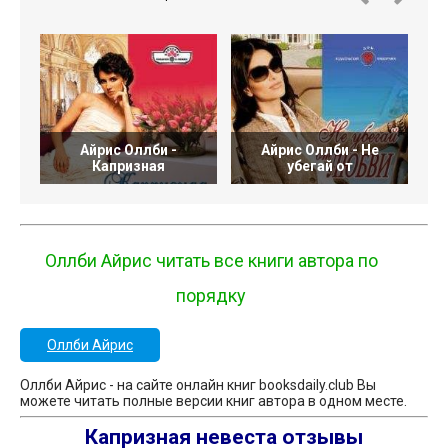
Айрис Оллби -
Айрис Оллби - Не
Капризная
убегай от
Оллби Айрис читать все книги автора по
порядку
Оллби Айрис
Оллби Айрис - на сайте онлайн книг booksdaily.club Вы
можете читать полные версии книг автора в одном месте.
Капризная невеста отзывы