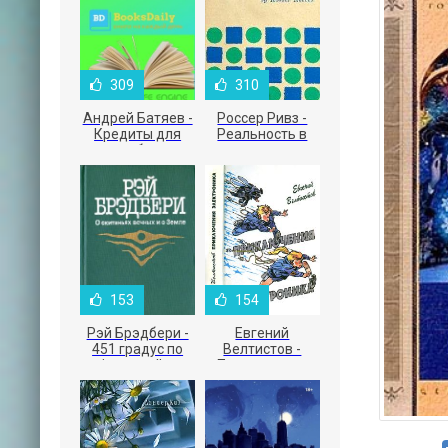
309
310
Андрей Батяев -
Россер Ривз -
Кредиты для
Реальность в
малого бизнеса
рекламе
153
154
Рэй Брэдбери -
Евгений
451 градус по
Велтистов -
Фаренгейту
Приключения
Электроника