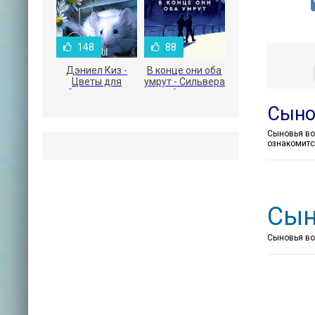
148
88
Дэниел Киз -
В конце они оба
Цветы для
умрут - Сильвера
Элджернона
Адам
Сыно
ознакомитс
Сын
Сыновья вол