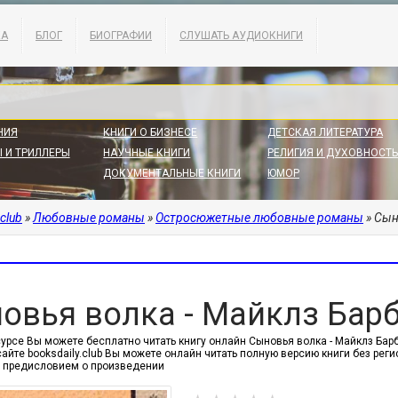
КА
БЛОГ
БИОГРАФИИ
СЛУШАТЬ АУДИОКНИГИ
НИЯ
КНИГИ О БИЗНЕСЕ
ДЕТСКАЯ ЛИТЕРАТУРА
 И ТРИЛЛЕРЫ
НАУЧНЫЕ КНИГИ
РЕЛИГИЯ И ДУХОВНОСТЬ
ДОКУМЕНТАЛЬНЫЕ КНИГИ
ЮМОР
.club
»
Любовные романы
»
Остросюжетные любовные романы
» Сын
овья волка - Майклз Бар
сурсе Вы можете бесплатно читать книгу онлайн Сыновья волка - Майклз Ба
сайте booksdaily.club Вы можете онлайн читать полную версию книги без ре
 предисловием о произведении