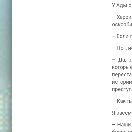
У Ады с
– Харрие
оскорби
– Если 
– Но... 
– Да, р
которые
переста
истории
преступ
– Как т
Я рассм
– Наши 
более п