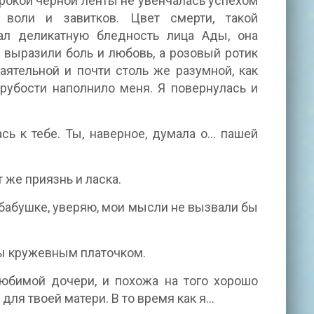
окой черной ленты не увенчалась успехом
воли и завитков. Цвет смерти, такой
вал деликатную бледность лица Ады, она
 выразили боль и любовь, а розовый ротик
аятельной и почти столь же разумной, как
грубости наполнило меня. Я повернулась и
 к тебе. Ты, наверное, думала о... пашей
т же приязнь и ласка.
й бабушке, уверяю, мои мысли не вызвали бы
зы кружевным платочком.
любимой дочери, и похожа на того хорошо
ля твоей матери. В то время как я...