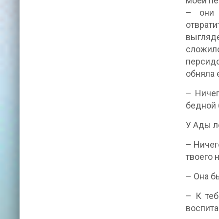
моей пе
– они 
отврат
выгляде
сложилс
персидс
обняла 
– Ничег
бедной 
У Ады л
– Ничег
твоего 
– Она б
– К теб
воспита