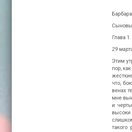
Барбара
Сыновь
Глава 1
29 март
Этим ут
пор, ка
жесткие
что, бо
венах т
мне выи
и черты
высоки 
слишком
такого