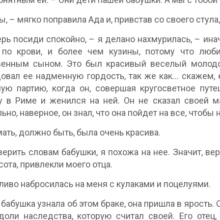
ы, – мягко поправила Ада и, привстав со своего стул
ерь посиди спокойно, – я делано нахмурилась, – ин
 по крови, и более чем кузины, потому что люб
енным сыном. Это был красивый веселый молодой 
овал ее надменную гордость, так же как... скажем, 
ую партию, когда он, совершая кругосветное пут
 в Риме и женился на ней. Он не сказал своей м
ьно, наверное, он знал, что она пойдет на все, чтобы 
мать, должно быть, была очень красива.
верить словам бабушки, я похожа на нее. Значит, ве
сота, привлекли моего отца.
ливо набросилась на меня с кулаками и поцелуями.
 бабушка узнала об этом браке, она пришла в ярость. О
доли наследства, которую считал своей. Его отец