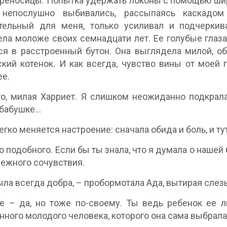
реносицы. Попытка удержать локоны с помощью шир
непослушно выбивались, рассыпаясь каскадом 
ительный для меня, только усиливал и подчерки
ла моложе своих семнадцати лет. Ее голубые глаза
я в расстроенный бутон. Она выглядела милой, об
кий котенок. И как всегда, чувство вины от моей 
ее.
о, милая Харриет. Я слишком неожиданно подкралась
бабушке...
егко меняется настроение: сначала обида и боль, и ту
о подобного. Если бы ты знала, что я думала о наше
нежного сочувствия.
ыла всегда добра, – пробормотала Ада, вытирая сле
е – да, но тоже по-своему. Ты ведь ребенок ее 
нного молодого человека, которого она сама выбрала д