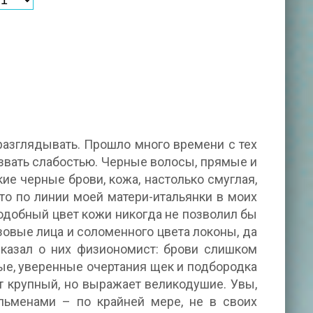
разглядывать. Прошло много времени с тех
назвать слабостью. Черные волосы, прямые и
е черные брови, кожа, настолько смуглая,
что по линии моей матери-итальянки в моих
подобный цвет кожи никогда не позволил бы
озовые лица и соломенного цвета локоны, да
сказал о них физиономист: брови слишком
ые, уверенные очертания щек и подбородка
т крупный, но выражает великодушие. Увы,
льменами – по крайней мере, не в своих