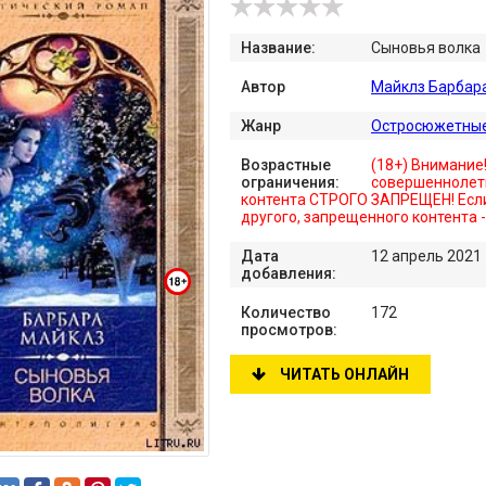
Название:
Сыновья волка
Автор
Майклз Барбар
Жанр
Остросюжетны
Возрастные
(18+) Внимание
ограничения:
совершеннолет
контента СТРОГО ЗАПРЕЩЕН! Если
другого, запрещенного контента 
Дата
12 апрель 2021
добавления:
Количество
172
просмотров:
ЧИТАТЬ ОНЛАЙН