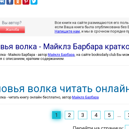
Вы автор?
Все книги на сайте размещаются его пол
если Ваша книга была опубликована без 
Жалоба
Напишите нам
, и мы в срочном порядке 
вья волка - Майклз Барбара кратк
Сыновья волка - Майклз Барбара - автор
Майклз Барбара
, на сайте booksdaily.club Вы м
я с описанием, кратким содержанием.
овья волка читать онлай
ка - читать книгу онлайн бесплатно, автор
Майклз Барбара
1
2
3
4
5
...
Перейти на страницу: