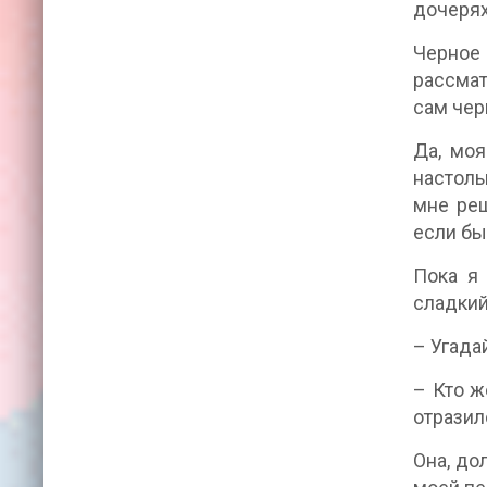
дочерях
Черное 
рассмат
сам чер
Да, моя
настоль
мне реш
если бы
Пока я 
сладкий
– Угадай
– Кто ж
отразил
Она, до