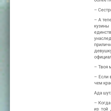
– Сестр
– А теп
кузины
единств
унаслед
приличн
девушку
официал
– Твоя 
– Если 
чем кра
Ада шут
– Когда
из той 