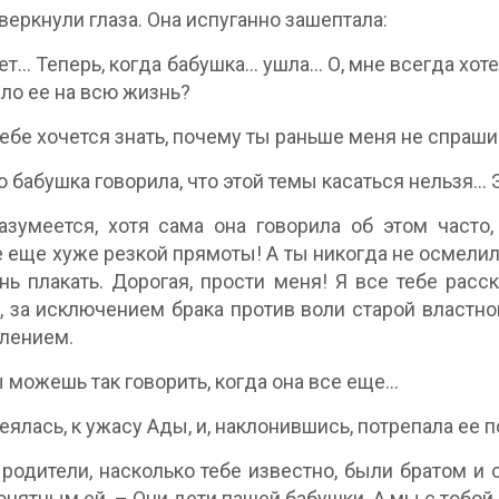
веркнули глаза. Она испуганно зашептала:
т... Теперь, когда бабушка... ушла... О, мне всегда хот
ло ее на всю жизнь?
тебе хочется знать, почему ты раньше меня не спраш
но бабушка говорила, что этой темы касаться нельзя...
азумеется, хотя сама она говорила об этом часто
 еще хуже резкой прямоты! А ты никогда не осмелила
нь плакать. Дорогая, прости меня! Я все тебе расс
, за исключением брака против воли старой властн
лением.
ы можешь так говорить, когда она все еще...
еялась, к ужасу Ады, и, наклонившись, потрепала ее п
родители, насколько тебе известно, были братом и 
онятным ей. – Они дети пашей бабушки. А мы с тобой