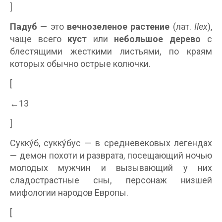
]
Падуб
— это
вечнозеленое растение
(лат.
Ilex
),
чаще всего
куст
или
небольшое дерево
с
блестящими жесткими листьями, по краям
которых обычно острые колючки.
[
←13
]
Сукку́б, сукку́бус — в средневековых легендах
— демон похоти и разврата, посещающий ночью
молодых мужчин и вызывающий у них
сладострастные сны, персонаж низшей
мифологии народов Европы.
[