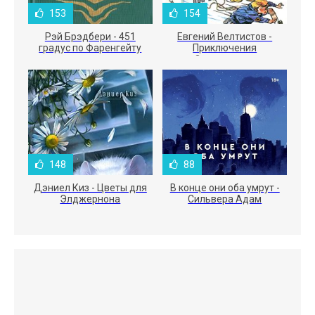
153
154
Рэй Брэдбери - 451
Евгений Велтистов -
градус по Фаренгейту
Приключения
Электроника
148
88
Дэниел Киз - Цветы для
В конце они оба умрут -
Элджернона
Сильвера Адам