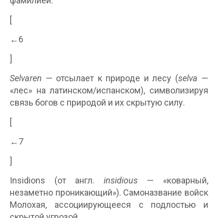
фамилией.
[
←6
]
Selvaren
— отсылает к природе и лесу (
selva
—
«лес» на латинском/испанском), символизируя
связь богов с природой и их скрытую силу.
[
←7
]
Insidions (от англ.
insidious
— «коварный,
незаметно проникающий»). Самоназвание войск
Молохая, ассоциирующееся с подлостью и
скрытой угрозой.