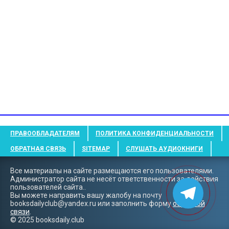
ПРАВООБЛАДАТЕЛЯМ
ПОЛИТИКА КОНФИДЕНЦИАЛЬНОСТИ
ОБРАТНАЯ СВЯЗЬ
SITEMAP
СЛУШАТЬ АУДИОКНИГИ
Все материалы на сайте размещаются его пользователями.
Администратор сайта не несёт ответственности за действия
пользователей сайта..
Вы можете направить вашу жалобу на почту
booksdailyclub@yandex.ru
или заполнить форму
обратной
связи
.
© 2025 booksdaily.club