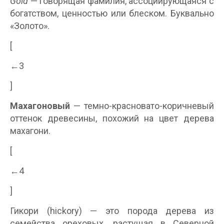
Gold
— говорящая фамилия, ассоциирующаяся с
богатством, ценностью или блеском. Буквально
«Золото».
[
←3
]
Махагоновый
— темно-красновато-коричневый
оттенок древесины, похожий на цвет дерева
махагони.
[
←4
]
Гикори (hickory) — это порода дерева из
семейства ореховых, растущая в Северной