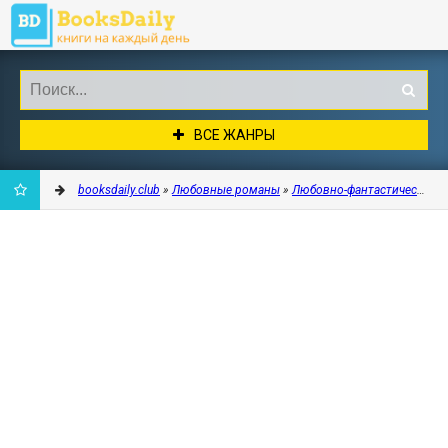
ВСЕ ЖАНРЫ
booksdaily.club
»
Любовные романы
»
Любовно-фантастические 
ДОБАВИТЬ
В
ЗАКЛАДКИ