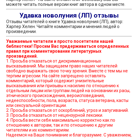
можете читать полные версии книг автора в одном месте.
Удавка новолуния (ЛП) отзывы
Отзывы читателей о книге Удавка новолуния (ЛП), автор:
Харпер Хелен. Читайте комментарии и мнения людей о
произведении.
Уважаемые читатели и просто посетители нашей
библиотеки! Просим Вас придерживаться определенных
правил при комментировании литературных
произведений.
1. Просьба отказаться от дискриминационных
высказываний. Мы защищаем право наших читателей
свободно выражать свою точку зрения. Вместе с тем мы не
терпим агрессии. На сайте запрещено оставлять
комментарий, который содержит унизительные
высказывания или призывы к насилию по отношению к
отдельным лицам или группам людей на основании их расы,
этнического происхождения, вероисповедания,
недееспособности, пола, возраста, статуса ветерана, касты
или сексуальной ориентации.
2. Просьба отказаться от оскорблений, угроз и запугиваний.
3. Просьба отказаться от нецензурной лексики.
4. Просьба вести себя максимально корректно как по
отношению к авторам, так и по отношению к другим
читателям и их комментариям.
Надеемся на Ваше понимание и благоразумие. С уважением,