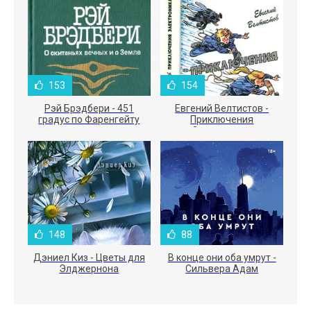
153
154
Рэй Брэдбери - 451
Евгений Велтистов -
градус по Фаренгейту
Приключения
Электроника
148
88
Дэниел Киз - Цветы для
В конце они оба умрут -
Элджернона
Сильвера Адам