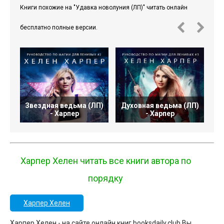
Книги похожие на "Удавка новолуния (ЛП)" читать онлайн
бесплатно полные версии.
Звездная ведьма (ЛП)
Духовная ведьма (ЛП)
П
- Харпер
- Харпер
Харпер Хелен читать все книги автора по
порядку
Харпер Хелен
Харпер Хелен - на сайте онлайн книг booksdaily.club Вы