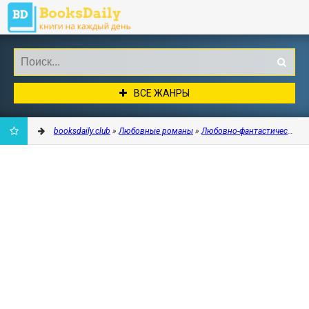
ВСЕ ЖАНРЫ
booksdaily.club
»
Любовные романы
»
Любовно-фантастические 
ДОБАВИТЬ
В
ЗАКЛАДКИ