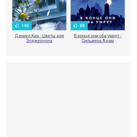
148
88
Дэниел Киз - Цветы для
В конце они оба умрут -
Элджернона
Сильвера Адам