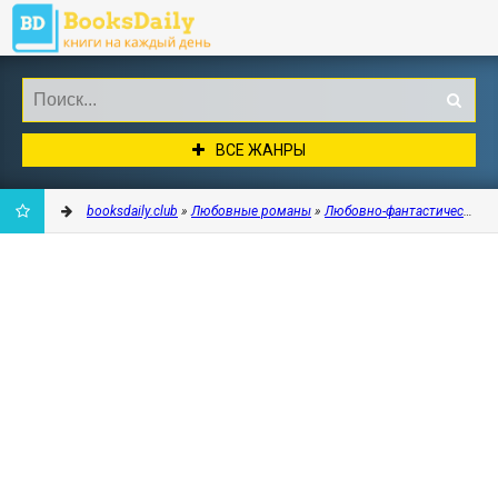
ВСЕ ЖАНРЫ
booksdaily.club
»
Любовные романы
»
Любовно-фантастические 
ДОБАВИТЬ
В
ЗАКЛАДКИ