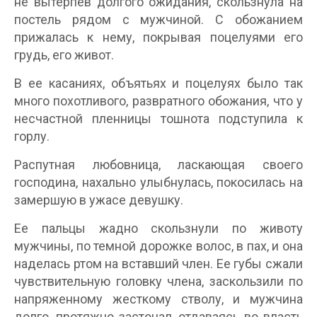
не вытерпев долгого ожидания, скользнула на
постель рядом с мужчиной. С обожанием
прижалась к нему, покрывая поцелуями его
грудь, его живот.
В ее касаниях, объятьях и поцелуях было так
много похотливого, развратного обожания, что у
несчастной пленницы тошнота подступила к
горлу.
Распутная любовница, ласкающая своего
господина, нахально улыбнулась, покосилась на
замершую в ужасе девушку.
Ее пальцы жадно скользнули по животу
мужчины, по темной дорожке волос, в пах, и она
наделась ртом на вставший член. Ее губы сжали
чувствительную головку члена, заскользили по
напряженному жесткому стволу, и мужчина
долго, протяжно застонал, отдаваясь во власть