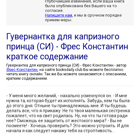
глубочайшие извинения, если Ваша книга
была опубликована без Вашего на то
согласия.
Напишите нам
, и мы в срочном порядке
примем меры.
Гувернантка для капризного
принца (СИ) - Фрес Константин
краткое содержание
Гувернантка для капризного принца (СИ) - Фрес Константин - автор
Фрес Константин
, на сайте booksdaily.club Вы можете бесплатно
читать книгу онлайн. Так же Вы можете ознакомится с описанием,
кратким содержанием.
- У меня много желаний, - нахально усмехнулся он. - И мне
нужна та, которая будет их исполнять. Забудь, кем ты была
до этого дня. Отныне ты принадлежишь мне. И ты будешь
делать все, что я прикажу. Не то твоя маленькая сестренка
пожалеет, что на свет родилась. Ну, на что ты готова ради
нее? Сможешь ее защитить от жестокого мира? - Вы не
посмеете! - Хочешь проверить? Это можно устроить. И для
начала я как следует накажу тебя за строптивость...