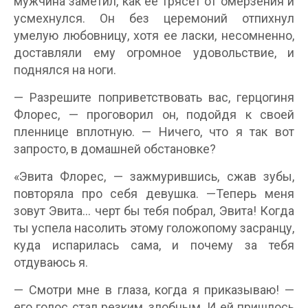
мужчина заметил, как ее трясет от омерзения и
усмехнулся. Он без церемоний отпихнул
умелую любовницу, хотя ее ласки, несомненно,
доставляли ему огромное удовольствие, и
поднялся на ноги.
— Разрешите поприветствовать вас, герцогиня
Флорес, — проговорил он, подойдя к своей
пленнице вплотную. — Ничего, что я так вот
запросто, в домашней обстановке?
«Эвита Флорес, — зажмурившись, сжав зубы,
повторяла про себя девушка. —Теперь меня
зовут Эвита... черт бы тебя побрал, Эвита! Когда
ты успела насолить этому голожопому засранцу,
куда испарилась сама, и почему за тебя
отдуваюсь я.
— Смотри мне в глаза, когда я приказываю! —
его голос стал резким, злобным. И ей пришлось