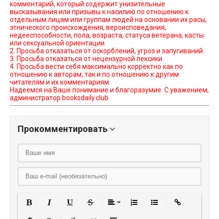
комментарий, который содержит унизительные
высказывания или призывы к насилию по отношению к
отдельным лицам или группам людей на основании их расы,
этнического происхождения, вероисповедания,
недееспособности, пола, возраста, статуса ветерана, касты
или сексуальной ориентации.
2. Просьба отказаться от оскорблений, угроз и запугиваний.
3. Просьба отказаться от нецензурной лексики.
4. Просьба вести себя максимально корректно как по
отношению к авторам, так и по отношению к другим
читателям и их комментариям.
Надеемся на Ваше понимание и благоразумие. С уважением,
администратор booksdaily.club
Прокомментировать
Полужирный
Курсив
Подчеркнутый
Зачеркнутый
Выравнивание
Нумерованный списо
Маркированный
Вставить