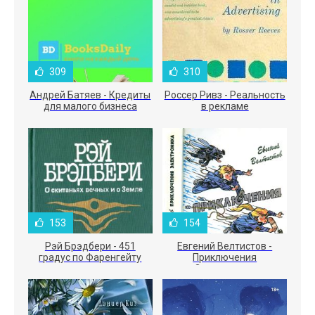
309
310
Андрей Батяев - Кредиты
Россер Ривз - Реальность
для малого бизнеса
в рекламе
153
154
Рэй Брэдбери - 451
Евгений Велтистов -
градус по Фаренгейту
Приключения
Электроника