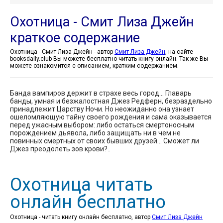
Охотница - Смит Лиза Джейн
краткое содержание
Охотница - Смит Лиза Джейн - автор
Смит Лиза Джейн
, на сайте
booksdaily.club Вы можете бесплатно читать книгу онлайн. Так же Вы
можете ознакомится с описанием, кратким содержанием.
Банда вампиров держит в страхе весь город… Главарь
банды, умная и безжалостная Джез Редферн, безраздельно
принадлежит Царству Ночи. Но неожиданно она узнает
ошеломляющую тайну своего рождения и сама оказывается
перед ужасным выбором: либо остаться смертоносным
порождением дьявола, либо защищать ни в чем не
повинных смертных от своих бывших друзей… Сможет ли
Джез преодолеть зов крови?..
Охотница читать
онлайн бесплатно
Охотница - читать книгу онлайн бесплатно, автор
Смит Лиза Джейн