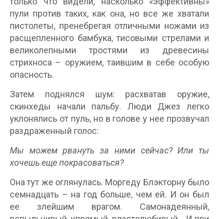
только что видели, насколько «эффективны»
пули против таких, как она, но все же хватали
пистолеты, пренебрегая отличными ножами из
расщепленного бамбука, тисовыми стрелами и
великолепными тростями из древесины
стрихноса – оружием, таившим в себе особую
опасность.
Затем поднялся шум: расхватав оружие,
скинхеды начали пальбу. Люди Джез легко
уклонялись от пуль, но в голове у нее прозвучал
раздраженный голос:
Мы можем рвануть за ними сейчас? Или ты
хочешь еще покрасоваться?
Она тут же оглянулась. Моргеду Блэкторну было
семнадцать – на год больше, чем ей. И он был
ее злейшим врагом. Самонадеянный,
вспыльчивый, упрямый, властолюбивый… И при