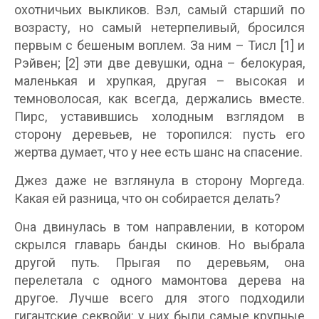
охотничьих выкликов. Вэл, самый старший по
возрасту, но самый нетерпеливый, бросился
первым с бешеным воплем. За ним – Тисл [1] и
Рэйвен; [2] эти две девушки, одна – белокурая,
маленькая и хрупкая, другая – высокая и
темноволосая, как всегда, держались вместе.
Пирс, уставившись холодным взглядом в
сторону деревьев, не торопился: пусть его
жертва думает, что у нее есть шанс на спасение.
Джез даже не взглянула в сторону Моргеда.
Какая ей разница, что он собирается делать?
Она двинулась в том направлении, в котором
скрылся главарь банды скинов. Но выбрала
другой путь. Прыгая по деревьям, она
перелетала с одного мамонтова дерева на
другое. Лучше всего для этого подходили
гигантские секвойи: у них были самые крупные