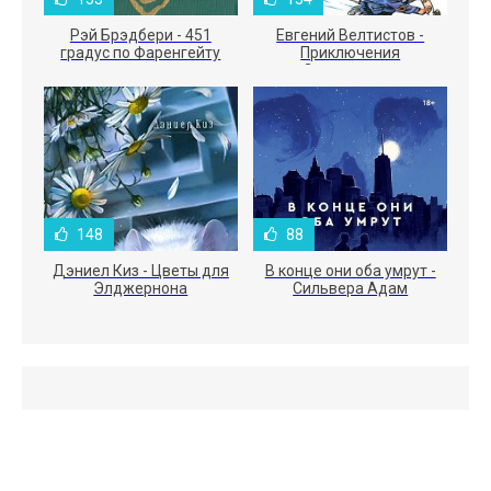
Рэй Брэдбери - 451
Евгений Велтистов -
градус по Фаренгейту
Приключения
Электроника
148
88
Дэниел Киз - Цветы для
В конце они оба умрут -
Элджернона
Сильвера Адам