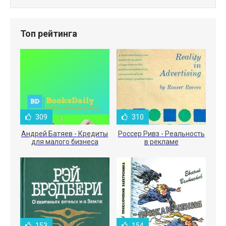
Топ рейтинга
309
310
Андрей Батяев - Кредиты
Россер Ривз - Реальность
для малого бизнеса
в рекламе
153
154