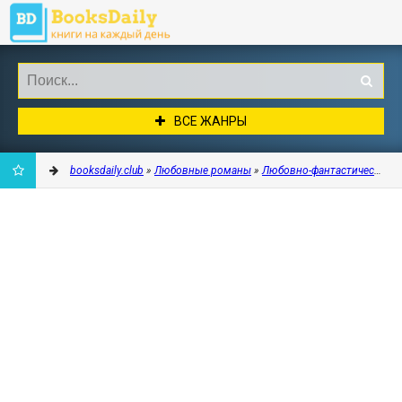
ВСЕ ЖАНРЫ
booksdaily.club
»
Любовные романы
»
Любовно-фантастические 
ДОБАВИТЬ
В
ЗАКЛАДКИ