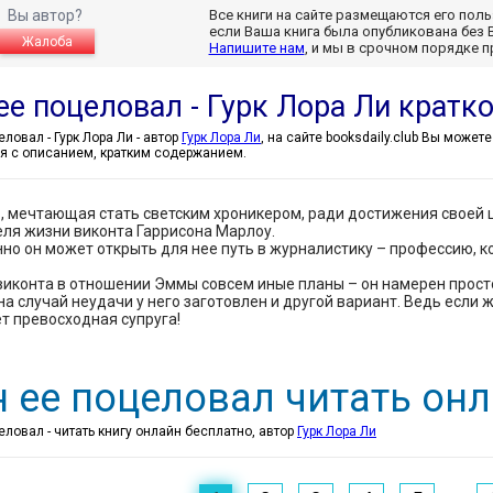
Вы автор?
Все книги на сайте размещаются его пол
если Ваша книга была опубликована без 
Жалоба
Напишите нам
, и мы в срочном порядке 
ее поцеловал - Гурк Лора Ли кратк
И он ее поцеловал - Гурк Лора Ли - автор
Гурк Лора Ли
, на сайте booksdaily.club Вы может
я с описанием, кратким содержанием.
 мечтающая стать светским хроникером, ради достижения своей ц
ля жизни виконта Гаррисона Марлоу.
но он может открыть для нее путь в журналистику – профессию, к
виконта в отношении Эммы совсем иные планы – он намерен прост
на случай неудачи у него заготовлен и другой вариант. Ведь есл
т превосходная супруга!
н ее поцеловал читать он
еловал - читать книгу онлайн бесплатно, автор
Гурк Лора Ли