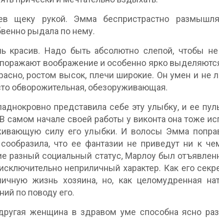
ев щеку рукой. Эмма беспристрастно размышля
венно рыдала по нему.
ь красив. Надо быть абсолютно слепой, чтобы не 
 поражают воображение и особенно ярко выделяютс
расно, ростом высок, плечи широкие. Он умен и не 
сто обворожительная, обезоруживающая.
аднокровно представила себе эту улыбку, и ее пульс
 В самом начале своей работы у виконта она тоже и
ивающую силу его улыбки. И волосы Эмма поправл
сообразила, что ее фантазии не приведут ни к ч
е разный социальный статус, Марлоу был отъявлен
исключительно неприличный характер. Как его сек
ичную жизнь хозяина, но, как целомудренная нат
ний по поводу его.
ругая женщина в здравом уме способна ясно разг