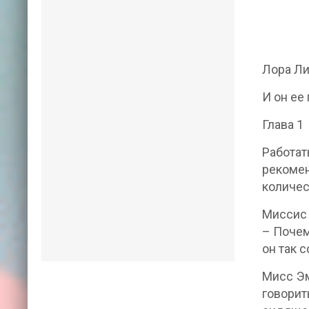
Лора Ли
И он ее
Глава 1
Работат
рекоме
количес
Миссис 
– Почем
он так 
Мисс Эм
говорит