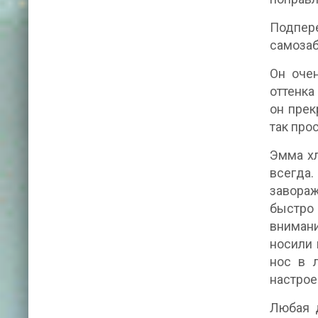
Подпер
самозаб
Он очен
оттенка
он прек
так про
Эмма хл
всегда.
завораж
быстро 
внимани
носили 
нос в л
настрое
Любая д