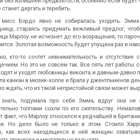
и без излишней предвзятости, особенно если будет ч
 станет дергать и теребить.
 мисс Бордо явно не собиралась уходить. Эмма
ницу, стараясь придумать вежливый предлог, что
ца Марлоу не исчезнет до его возращения, то парочк
оится. Золотая возможность будет упущена раз и нав
о, кто-то сочтет невнимательность и отсутствие 
ечием. Но это не совсем так. Все пять лет работы 
ходят и уходят любовницы виконта, и давным-давно п
ла канкан в мюзик-холле и брала у джентльменов ден
ло ждать, что из такой непристойной связи может вы
 знать, подумала про себя Эмма, вдруг она не 
тельно толпами сохли по его сиятельству. Немало
от факт, что Марлоу относился к редчайшей в Брита
ми. Но дело было не только в этом. Стоило Харр
ы, как всех находящихся в ней женщин охватыв
ять прически и мечтательно вздыхать.