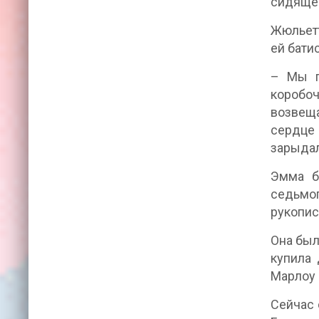
сидящей
Жюльетт
ей бати
– Мы п
коробоч
возвеща
сердце 
зарыдал
Эмма б
седьмог
рукопис
Она был
купила 
Марлоу 
Сейчас 