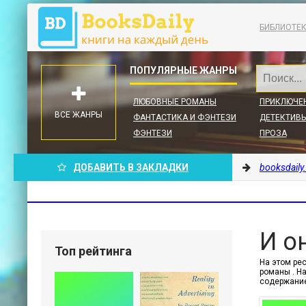
БИБЛИОТЕ
ЛЮБОВНЫЕ РОМАНЫ
ПРИКЛЮЧЕ
ВСЕ ЖАНРЫ
ФАНТАСТИКА И ФЭНТЕЗИ
ДЕТЕКТИВЫ
ФЭНТЕЗИ
ПРОЗА
ДОБАВИТЬ В ЗАКЛАДКИ
booksdaily
И о
Топ рейтинга
На этом ре
романы . На
содержание