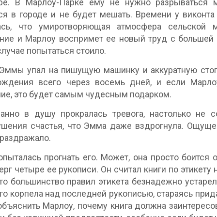
ре. В Марлоу-Парке ему не нужно разрываться 
ся в городе и не будет мешать. Времени у виконт
ась, что умиротворяющая атмосфера сельской 
ние и Марлоу воспримет ее новый труд с большей
лучае попытаться стоило.
Эммы упал на пишущую машинку и аккуратную стоп
ождения всего через восемь дней, и если Марлоу
ие, это будет самым чудесным подарком.
анно в душу прокралась тревога, настолько не 
шения счастья, что Эмма даже вздрогнула. Ощуще
 раздражало.
пыталась прогнать его. Может, она просто боится 
ерг четыре ее рукописи. Он считал книги по этикет
что большинство правил этикета безнадежно устарел
го корпела над последней рукописью, стараясь прид
объяснить Марлоу, почему книга должна заинтересов