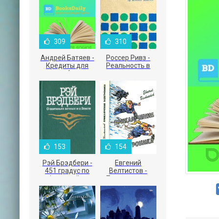
309
310
Андрей Батяев -
Россер Ривз -
Кредиты для
Реальность в
малого бизнеса
рекламе
153
154
Рэй Брэдбери -
Евгений
451 градус по
Велтистов -
Фаренгейту
Приключения
Электроника