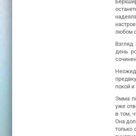
Беркши
останет
надеял
настрое
любом с
Взгляд 
день р
сочинен
Неожид
предвку
покой и
Эмма по
уже отв
в том, 
Она дол
только 