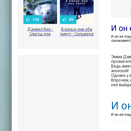
148
88
И он 
Дэниел Киз -
В конце они оба
Цветы для
умрут - Сильвера
Элджернона
Адам
ознакомитс
Эмма Дав,
прожигате
Ведь имен
женской!
Однако у 
Впрочем, 
нее выйде
И о
И он ее поц