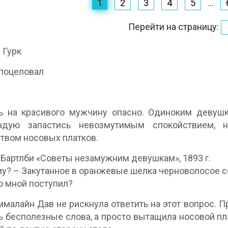
1
2
3
4
5
...
Перейти на страницу:
 Гурк
 поцеловал
ь на красивого мужчину опасно. Одиноким девушк
ндую запастись невозмутимым спокойствием,
твом носовых платков.
Бартлби «Советы незамужним девушкам», 1893 г.
у? – Закутанное в оранжевые шелка черноволосое 
со мной поступил?
малайн Дав не рискнула ответить на этот вопрос. Пр
ь бесполезные слова, а просто вытащила носовой пл