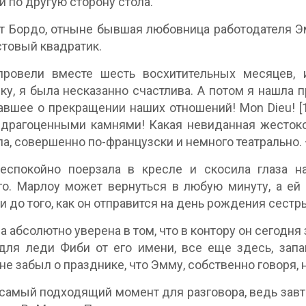
 по другую сторону стола.
 Бордо, отныне бывшая любовница работодателя Э
стовый квадратик.
ровели вместе шесть восхитительных месяцев, 
ку, я была несказанно счастлива. А потом я нашла 
вшее о прекращении наших отношений! Mon Dieu! [1
драгоценными камнями! Какая невиданная жестоко
а, совершенно по-французски и немного театрально. –
еспокойно поерзала в кресле и скосила глаза н
о. Марлоу может вернуться в любую минуту, а ей 
и до того, как он отправится на день рождения сестр
а абсолютно уверена в том, что в контору он сегодня
для леди Фиби от его имени, все еще здесь, запа
не забыл о празднике, что Эмму, собственно говоря, 
самый подходящий момент для разговора, ведь завтр