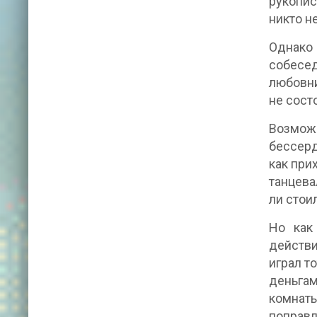
рукопис
никто не
Однако
собесед
любовни
не сост
Возможн
бессерд
как при
танцева
ли стои
Но как
действи
играл т
деньга
комнат
поправл