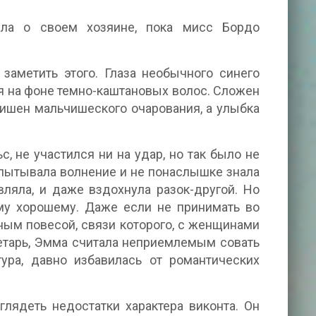
ла о своем хозяине, пока мисс Бордо
заметить этого. Глаза необычного синего
я на фоне темно-каштановых волос. Сложен
лишен мальчишеского очарования, а улыбка
, не участился ни на удар, но так было не
спытывала волнение и не понаслышке знала
яла, и даже вздохнула разок-другой. Но
ему хорошему. Даже если не принимать во
ным повесой, связи которого, с женщинами
ретарь, Эмма считала неприемлемым совать
ура, давно избавилась от романтических
лядеть недостатки характера виконта. Он