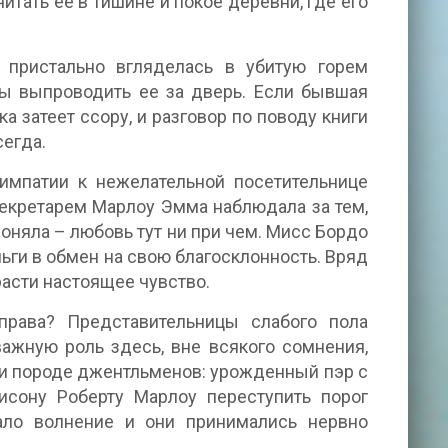
итать ее в тишине и покое деревни, где его
 пристально вгляделась в убитую горем
бы выпроводить ее за дверь. Если бывшая
а затеет ссору, и разговор по поводу книги
сегда.
симпатии к нежелательной посетительнице
секретарем Марлоу Эмма наблюдала за тем,
оняла – любовь тут ни при чем. Мисс Бордо
ьги в обмен на свою благосклонность. Вряд
расти настоящее чувство.
права? Представительницы слабого пола
важную роль здесь, вне всякого сомнения,
нии породе джентльменов: урожденный пэр с
исону Роберту Марлоу переступить порог
ало волнение и они принимались нервно