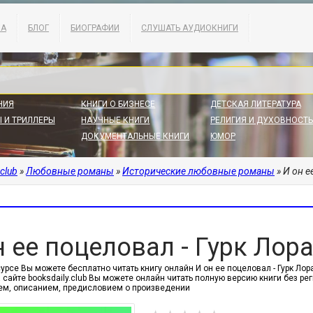
КА
БЛОГ
БИОГРАФИИ
СЛУШАТЬ АУДИОКНИГИ
НИЯ
КНИГИ О БИЗНЕСЕ
ДЕТСКАЯ ЛИТЕРАТУРА
 И ТРИЛЛЕРЫ
НАУЧНЫЕ КНИГИ
РЕЛИГИЯ И ДУХОВНОСТЬ
ДОКУМЕНТАЛЬНЫЕ КНИГИ
ЮМОР
.club
»
Любовные романы
»
Исторические любовные романы
» И он е
н ее поцеловал - Гурк Лор
сурсе Вы можете бесплатно читать книгу онлайн И он ее поцеловал - Гурк Л
 сайте booksdaily.club Вы можете онлайн читать полную версию книги без р
м, описанием, предисловием о произведении