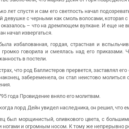
ко лет спустя и сам его светлость начал подозреват
й девушке с черными как смоль волосами, которая с
а оказалось – что на дремлющем вулкане. И еще не 
кан начал извергаться.
ыла избалованная, гордая, страстная и вспыльчив
 громко говорила и смеялась над его приказами. 
анность в постели.
страх, что род Баллистеров прервется, заставлял ег
наконец, забеременела, он стал неистово молиться 
ния.
795 года Провидение вняло его молитвам.
когда лорд Дейн увидел наследника, он решил, что ем
ц был морщинистый, оливкового цвета, с большим
и ногами и огромным носом. К тому же непрерывно р