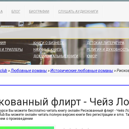
КА
БЛОГ
БИОГРАФИИ
СЛУШАТЬ АУДИОКНИГИ
НИЯ
КНИГИ О БИЗНЕСЕ
ДЕТСКАЯ ЛИТЕРАТУРА
 И ТРИЛЛЕРЫ
НАУЧНЫЕ КНИГИ
РЕЛИГИЯ И ДУХОВНОСТЬ
ДОКУМЕНТАЛЬНЫЕ КНИГИ
ЮМОР
.club
»
Любовные романы
»
Исторические любовные романы
» Риско
кованный флирт - Чейз Ло
сурсе Вы можете бесплатно читать книгу онлайн Рискованный флирт - Чейз Л
.club Вы можете онлайн читать полную версию книги без регистрации и sms.
ем о произведении