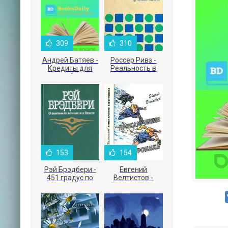
309
310
Андрей Батяев -
Россер Ривз -
Кредиты для
Реальность в
малого бизнеса
рекламе
153
154
Рэй Брэдбери -
Евгений
451 градус по
Велтистов -
Фаренгейту
Приключения
Электроника