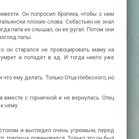
ивезти. Он попросил братика, чтобы с ним
итальянски плохие слова. Себастьян не знал
огда папа их слышал, он ее ругал. Потом они
взгляд папы.
но он старался не провоцировать маму на
 умрет и попадет в ад. И тогда никто уже
 и что ему делать. Только Отца Небесного, но
а вместе с горничной и не вернулась. Отец
 к нему.
 столом и выглядел очень угрюмым, перед
т, трепеща, повиновался. Только это он был