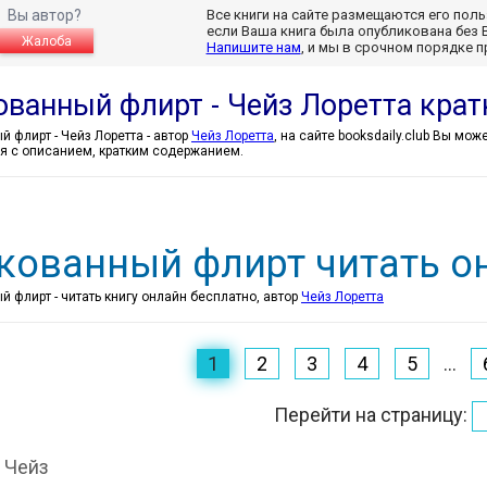
Вы автор?
Все книги на сайте размещаются его пол
если Ваша книга была опубликована без 
Жалоба
Напишите нам
, и мы в срочном порядке 
ованный флирт - Чейз Лоретта кра
Рискованный флирт - Чейз Лоретта - автор
Чейз Лоретта
, на сайте booksdaily.club Вы мо
я с описанием, кратким содержанием.
кованный флирт читать о
 флирт - читать книгу онлайн бесплатно, автор
Чейз Лоретта
1
2
3
4
5
...
Перейти на страницу:
 Чейз