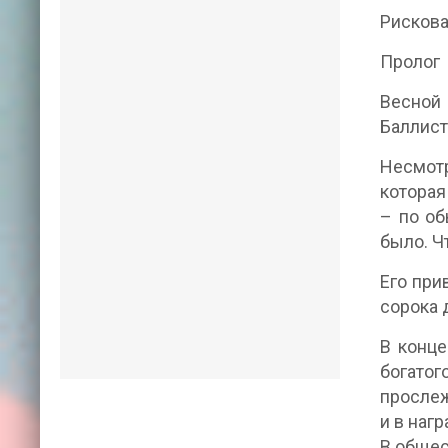
Рисков
Пролог
Весной
Баллист
Несмотр
которая
– по об
было. Ч
Его при
сорока 
В конце
богато
прослеж
и в наг
В общес