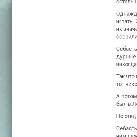
остальн
Однажды
играть.
их знач
ссорили
Себасть
дурные 
никогда 
Так что 
тот ник
А потом
был в Л
Но отец
Себасть
ним леж