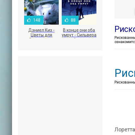
148
88
Риск
Дэниел Киз -
В конце они оба
Цветы для
умрут - Сильвера
Элджернона
Адам
ознакомитс
Рис
Рискованный
Лоретта