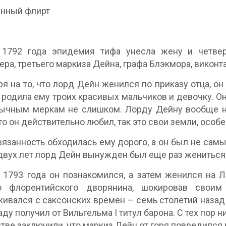
анный флирт
 1792 года эпидемия тифа унесла жену и четве
ера, третьего маркиза Дейна, графа Блэкмора, виконт
я на то, что лорд Дейн женился по приказу отца, о
 родила ему троих красивых мальчиков и девочку. Он
ычным меркам не слишком. Лорду Дейну вообще не
то он действительно любил, так это свои земли, особ
вязанность обходилась ему дорого, а он был не сам
двух лет лорд Дейн вынужден был еще раз жениться,
 1793 года он познакомился, а затем женился на 
го флорентийского дворянина, шокировав своим
ивался с саксонских времен – семь столетий назад
раду получил от Вильгельма I титул барона. С тех пор 
тве заключили, что маркиз Дейн от горя повредился 