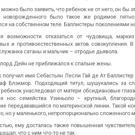
 можно было заявить, что ребенок не от него, он бы эт
е новорожденного было такое же родимое пятно
ся на собственном теле. Баллистеры поколениями но
я возможности отказаться от чудовища, маркиз
вых и противоестественных актов совокупления. В
служанка сатаны и мальчик – отродье дьявола.
лорд Дейн не приближался к спальне жены.
 получил имя Себастьян Лесли Гай де Ат Баллистер 
раф Блэкмор. Подходящий титул, шушукались за с
а ребенок унаследовал от матери обсидиановые глаза
ся нос семейства Узиньоло – крупный, благород
ие передававшийся по материнской линии. Такой н
о, но у маленького, непропорционально сложенного
стью, ему досталась также повышенная чувствитель
ущал, что с ним что-то не так.