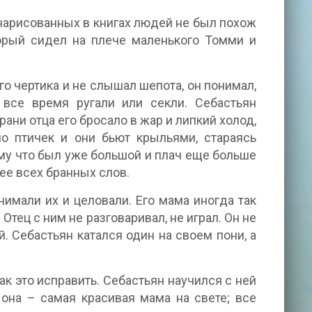
 нарисованных в книгах людей не был похож
торый сидел на плече маленького Томми и
го чертика и не слышал шепота, он понимал,
 все время ругали или секли. Себастьян
брани отца его бросало в жар и липкий холод,
о птичек и они бьют крыльями, стараясь
тому что был уже большой и плач еще больше
нее всех бранных слов.
нимали их и целовали. Его мама иногда так
Отец с ним не разговаривал, не играл. Он не
. Себастьян катался один на своем пони, а
как это исправить. Себастьян научился с ней
 она – самая красивая мама на свете; все