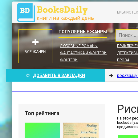
БИБЛИОТЕ
ЛЮБОВНЫЕ РОМАНЫ
ПРИКЛЮЧЕ
ВСЕ ЖАНРЫ
ФАНТАСТИКА И ФЭНТЕЗИ
ДЕТЕКТИВЫ
ФЭНТЕЗИ
ПРОЗА
ДОБАВИТЬ В ЗАКЛАДКИ
booksdaily
Рис
Топ рейтинга
На этом ре
booksdaily
предислови