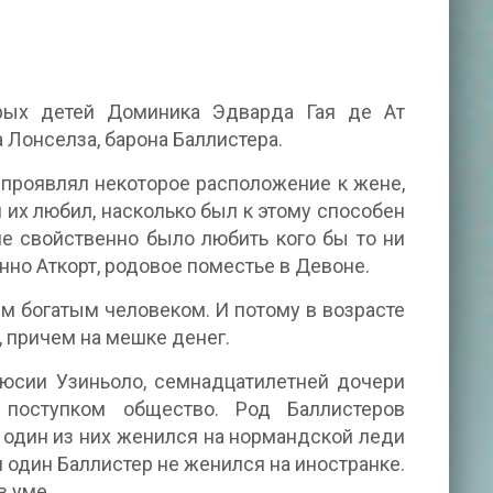
рых детей Доминика Эдварда Гая де Ат
а Лонселза, барона Баллистера.
н проявлял некоторое расположение к жене,
 их любил, насколько был к этому способен
 свойственно было любить кого бы то ни
енно Аткорт, родовое поместье в Девоне.
ым богатым человеком. И потому в возрасте
 причем на мешке денег.
Люсии Узиньоло, семнадцатилетней дочери
 поступком общество. Род Баллистеров
 один из них женился на нормандской леди
ни один Баллистер не женился на иностранке.
в уме.