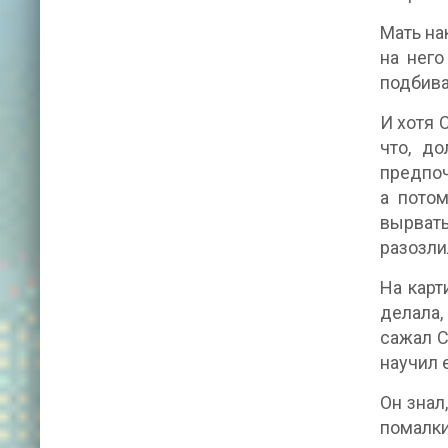
Мать на
на него
подбива
И хотя 
что, д
предпочи
а потом
вырвать
разозли
На карт
делала,
сажал С
научил 
Он знал
помалки