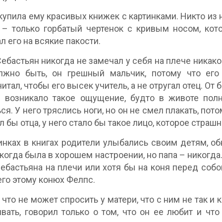
купила ему красивых книжек с картинками. Никто из
 – только горбатый чертенок с кривым носом, ко
л его на всякие пакости.
Себастьян никогда не замечал у себя на плече никако
олжно быть, он грешный мальчик, потому что его
тал, чтобы его высек учитель, а не отругал отец. От 
 возникало такое ощущение, будто в животе полн
ся. У него тряслись ноги, но он не смел плакать, по
л бы отца, у него стало бы такое лицо, которое страш
инках в книгах родители улыбались своим детям, об
 когда была в хорошем настроении, но папа – никогда. 
ебастьяна на плечи или хотя бы на коня перед собой
его этому конюх Фелпс.
, что не может спросить у матери, что с ним не так и 
вать, говорил только о том, что он ее любит и что