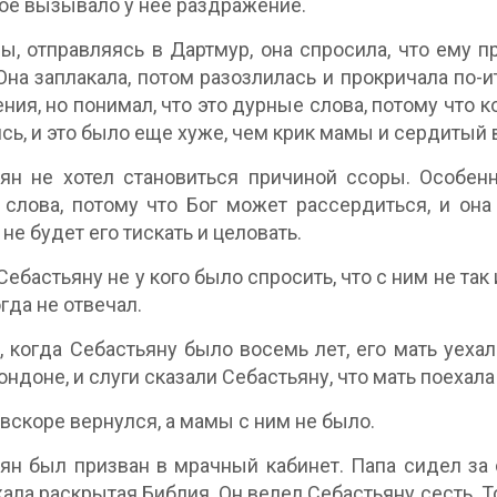
ое вызывало у нее раздражение.
, отправляясь в Дартмур, она спросила, что ему пр
 Она заплакала, потом разозлилась и прокричала по-
ения, но понимал, что это дурные слова, потому что к
сь, и это было еще хуже, чем крик мамы и сердитый 
ян не хотел становиться причиной ссоры. Особен
слова, потому что Бог может рассердиться, и она
не будет его тискать и целовать.
Себастьяну не у кого было спросить, что с ним не так
огда не отвечал.
, когда Себастьяну было восемь лет, его мать уехал
ондоне, и слуги сказали Себастьяну, что мать поехала
 вскоре вернулся, а мамы с ним не было.
ян был призван в мрачный кабинет. Папа сидел за
ала раскрытая Библия. Он велел Себастьяну сесть. То