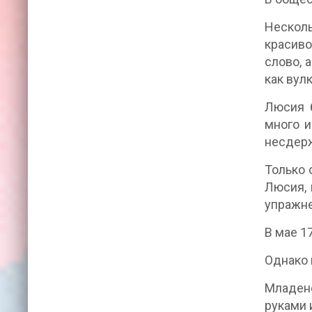
Несколь
красиво
слово, 
как вул
Люсия б
много и
несдерж
Только 
Люсия, 
упражне
В мае 1
Однако 
Младене
руками 