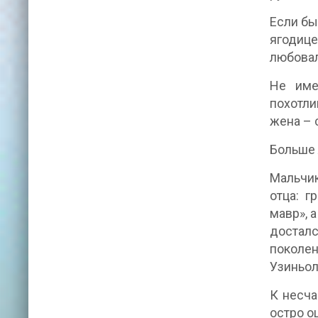
Если бы
ягодиц
любовал
Не име
похотли
жена – 
Больше 
Мальчик
отца: г
мавр», 
достал
поколен
Узиньол
К несча
остро ощ