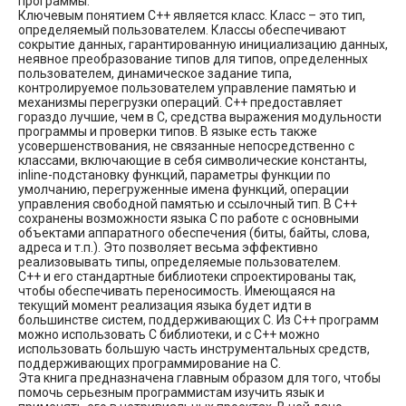
программы.
Ключевым понятием С++ является класс. Класс – это тип,
определяемый пользователем. Классы обеспечивают
сокрытие данных, гарантированную инициализацию данных,
неявное преобразование типов для типов, определенных
пользователем, динамическое задание типа,
контролируемое пользователем управление памятью и
механизмы перегрузки операций. С++ предоставляет
гораздо лучшие, чем в C, средства выражения модульности
программы и проверки типов. В языке есть также
усовершенствования, не связанные непосредственно с
классами, включающие в себя символические константы,
inline-подстановку функций, параметры функции по
умолчанию, перегруженные имена функций, операции
управления свободной памятью и ссылочный тип. В С++
сохранены возможности языка C по работе с основными
объектами аппаратного обеспечения (биты, байты, слова,
адреса и т.п.). Это позволяет весьма эффективно
реализовывать типы, определяемые пользователем.
С++ и его стандартные библиотеки спроектированы так,
чтобы обеспечивать переносимость. Имеющаяся на
текущий момент реализация языка будет идти в
большинстве систем, поддерживающих C. Из С++ программ
можно использовать C библиотеки, и с С++ можно
использовать большую часть инструментальных средств,
поддерживающих программирование на C.
Эта книга предназначена главным образом для того, чтобы
помочь серьезным программистам изучить язык и