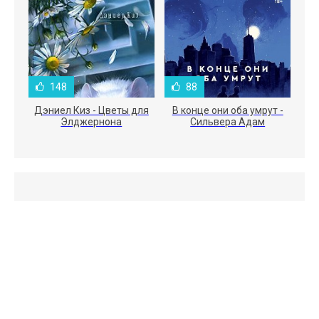
148
88
Дэниел Киз - Цветы для
В конце они оба умрут -
Элджернона
Сильвера Адам