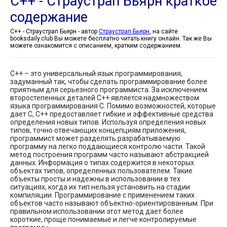
C++ - Страустрап Бьярн краткое
содержание
C++ - Страустрап Бьярн - автор
Страустрап Бьярн
, на сайте
booksdaily.club Вы можете бесплатно читать книгу онлайн. Так же Вы
можете ознакомится с описанием, кратким содержанием.
С++ – это универсальный язык программирования,
задуманный так, чтобы сделать программирование более
приятным для серьезного программиста. За исключением
второстепенных деталей С++ является надмножеством
языка программирования C. Помимо возможностей, которые
дает C, С++ предоставляет гибкие и эффективные средства
определения новых типов. Используя определения новых
типов, точно отвечающих концепциям приложения,
программист может разделять разрабатываемую
программу на легко поддающиеся контролю части. Такой
метод построения программ часто называют абстракцией
данных. Информация о типах содержится в некоторых
объектах типов, определенных пользователем. Такие
объекты просты и надежны в использовании в тех
ситуациях, когда их тип нельзя установить на стадии
компиляции. Программирование с применением таких
объектов часто называют объектно-ориентированным. При
правильном использовании этот метод дает более
короткие, проще понимаемые и легче контролируемые