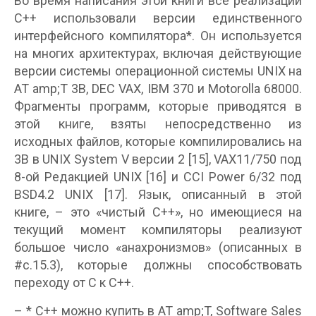
Во время написания этой книги все реализации
С++ использовали версии единственного
интерфейсного компилятора*. Он используется
на многих архитектурах, включая действующие
версии системы операционной системы UNIX на
AT amp;T 3B, DEC VAX, IBM 370 и Motorolla 68000.
Фрагменты программ, которые приводятся в
этой книге, взяты непосредственно из
исходных файлов, которые компилировались на
3B в UNIX System V версии 2 [15], VAX11/750 под
8-ой Редакцией UNIX [16] и CCI Power 6/32 под
BSD4.2 UNIX [17]. Язык, описанный в этой
книге, – это «чистый С++», но имеющиеся на
текущий момент компиляторы реализуют
большое число «анахронизмов» (описанных в
#с.15.3), которые должны способствовать
переходу от C к С++.
– * С++ можно купить в AT amp;T, Software Sales