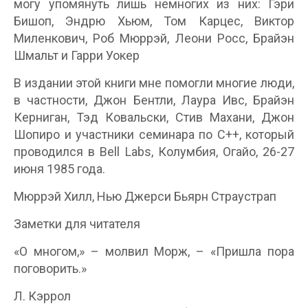
могу упомянуть лишь немногих из них: Гэри
Бишоп, Эндрю Хьюм, Том Карцес, Виктор
Миленкович, Роб Мюррэй, Леони Росс, Брайэн
Шмальт и Гарри Уокер
В издании этой книги мне помогли многие люди,
в частности, Джон Бентли, Лаура Ивс, Брайэн
Керниган, Тэд Ковальски, Стив Махани, Джон
Шопиро и участники семинара по С++, который
проводился в Bell Labs, Колумбия, Огайо, 26-27
июня 1985 года.
Мюррэй Хилл, Нью Джерси Бьярн Страустрап
Заметки для читателя
«О многом,» – молвил Морж, – «Пришла пора
поговорить.»
Л. Кэррол