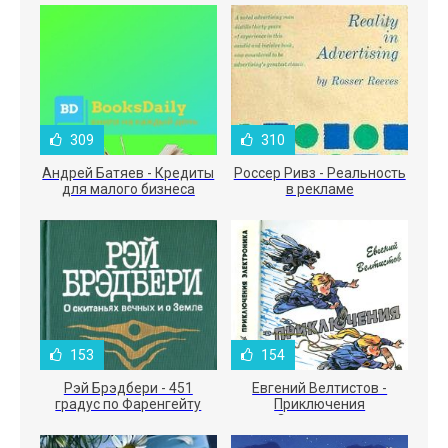
309
310
Андрей Батяев - Кредиты
Россер Ривз - Реальность
для малого бизнеса
в рекламе
153
154
Рэй Брэдбери - 451
Евгений Велтистов -
градус по Фаренгейту
Приключения
Электроника