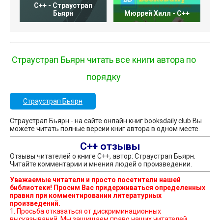
C++ - Страустрап
С
Бьярн
Мюррей Хилл - C++
Страустрап Бьярн читать все книги автора по
порядку
Страустрап Бьярн
Страустрап Бьярн - на сайте онлайн книг booksdaily.club Вы
можете читать полные версии книг автора в одном месте.
C++ отзывы
Отзывы читателей о книге C++, автор: Страустрап Бьярн.
Читайте комментарии и мнения людей о произведении.
Уважаемые читатели и просто посетители нашей
библиотеки! Просим Вас придерживаться определенных
правил при комментировании литературных
произведений.
1. Просьба отказаться от дискриминационных
высказываний. Мы защищаем право наших читателей