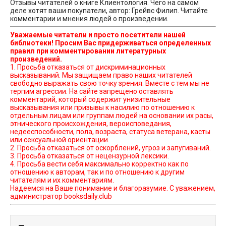
Отзывы читателей о книге Клиентология. Чего на самом
деле хотят ваши покупатели, автор: Грейвс Филип. Читайте
комментарии и мнения людей о произведении.
Уважаемые читатели и просто посетители нашей
библиотеки! Просим Вас придерживаться определенных
правил при комментировании литературных
произведений.
1. Просьба отказаться от дискриминационных
высказываний. Мы защищаем право наших читателей
свободно выражать свою точку зрения. Вместе с тем мы не
терпим агрессии. На сайте запрещено оставлять
комментарий, который содержит унизительные
высказывания или призывы к насилию по отношению к
отдельным лицам или группам людей на основании их расы,
этнического происхождения, вероисповедания,
недееспособности, пола, возраста, статуса ветерана, касты
или сексуальной ориентации.
2. Просьба отказаться от оскорблений, угроз и запугиваний.
3. Просьба отказаться от нецензурной лексики.
4. Просьба вести себя максимально корректно как по
отношению к авторам, так и по отношению к другим
читателям и их комментариям.
Надеемся на Ваше понимание и благоразумие. С уважением,
администратор booksdaily.club