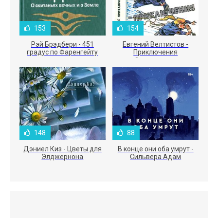
153
154
Рэй Брэдбери - 451
Евгений Велтистов -
градус по Фаренгейту
Приключения
Электроника
148
88
Дэниел Киз - Цветы для
В конце они оба умрут -
Элджернона
Сильвера Адам