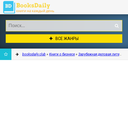
ВСЕ ЖАНРЫ
booksdaily.club
»
Книги о бизнесе
»
Зарубежная деловая литерату
ДОБАВИТЬ
В
ЗАКЛАДКИ