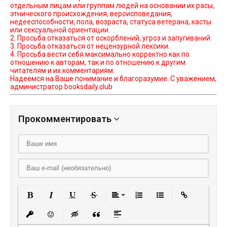
отдельным лицам или группам людей на основании их расы,
этнического происхождения, вероисповедания,
недееспособности, пола, возраста, статуса ветерана, касты
или сексуальной ориентации.
2. Просьба отказаться от оскорблений, угроз и запугиваний.
3. Просьба отказаться от нецензурной лексики.
4. Просьба вести себя максимально корректно как по
отношению к авторам, так и по отношению к другим
читателям и их комментариям.
Надеемся на Ваше понимание и благоразумие. С уважением,
администратор booksdaily.club
Прокомментировать
Полужирный
Курсив
Подчеркнутый
Зачеркнутый
Выравнивание
Нумерованный списо
Маркированный
Вставить