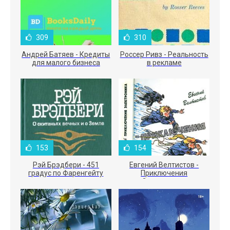
309
310
Андрей Батяев - Кредиты
Россер Ривз - Реальность
для малого бизнеса
в рекламе
153
154
Рэй Брэдбери - 451
Евгений Велтистов -
градус по Фаренгейту
Приключения
Электроника