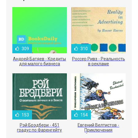
309
310
Андрей Батяев - Кредиты
Россер Ривз - Реальность
для малого бизнеса
в рекламе
153
154
Рэй Брэдбери - 451
Евгений Велтистов -
градус по Фаренгейту
Приключения
Электроника