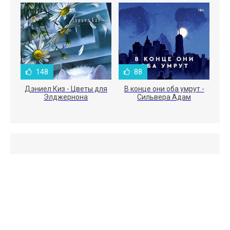
148
88
Дэниел Киз - Цветы для
В конце они оба умрут -
Элджернона
Сильвера Адам