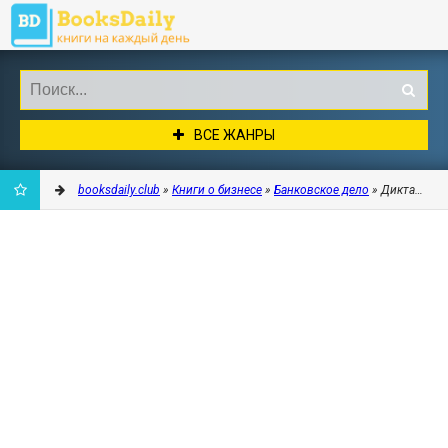
ВСЕ ЖАНРЫ
booksdaily.club
»
Книги о бизнесе
»
Банковское дело
» Диктатура 
ДОБАВИТЬ
В
ЗАКЛАДКИ