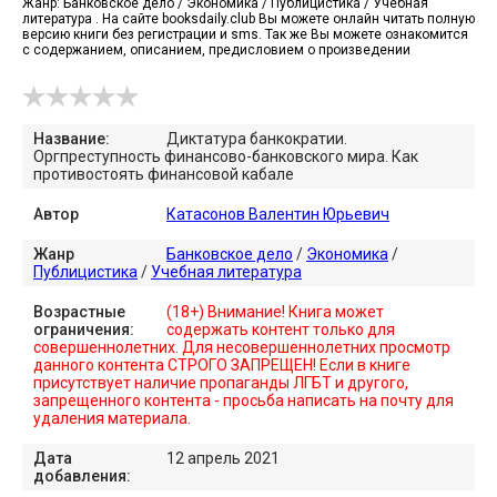
Жанр: Банковское дело / Экономика / Публицистика / Учебная
литература . На сайте booksdaily.club Вы можете онлайн читать полную
версию книги без регистрации и sms. Так же Вы можете ознакомится
с содержанием, описанием, предисловием о произведении
Название:
Диктатура банкократии.
Оргпреступность финансово-банковского мира. Как
противостоять финансовой кабале
Автор
Катасонов Валентин Юрьевич
Жанр
Банковское дело
/
Экономика
/
Публицистика
/
Учебная литература
Возрастные
(18+) Внимание! Книга может
ограничения:
содержать контент только для
совершеннолетних. Для несовершеннолетних просмотр
данного контента СТРОГО ЗАПРЕЩЕН! Если в книге
присутствует наличие пропаганды ЛГБТ и другого,
запрещенного контента - просьба написать на почту для
удаления материала.
Дата
12 апрель 2021
добавления: