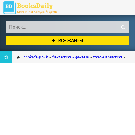
ВСЕ ЖАНРЫ
booksdaily.club
»
Фантастика и фэнтези
»
Ужасы и Мистика
» Демо
ДОБАВИТЬ
В
ЗАКЛАДКИ