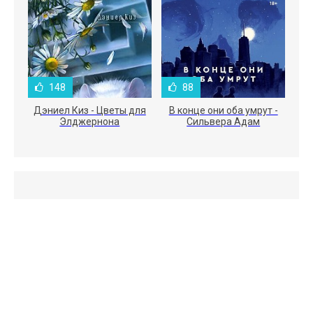
148
88
Дэниел Киз - Цветы для
В конце они оба умрут -
Элджернона
Сильвера Адам