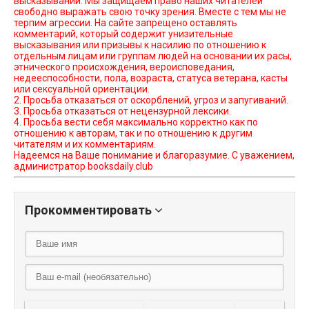
высказываний. Мы защищаем право наших читателей
свободно выражать свою точку зрения. Вместе с тем мы не
терпим агрессии. На сайте запрещено оставлять
комментарий, который содержит унизительные
высказывания или призывы к насилию по отношению к
отдельным лицам или группам людей на основании их расы,
этнического происхождения, вероисповедания,
недееспособности, пола, возраста, статуса ветерана, касты
или сексуальной ориентации.
2. Просьба отказаться от оскорблений, угроз и запугиваний.
3. Просьба отказаться от нецензурной лексики.
4. Просьба вести себя максимально корректно как по
отношению к авторам, так и по отношению к другим
читателям и их комментариям.
Надеемся на Ваше понимание и благоразумие. С уважением,
администратор booksdaily.club
Прокомментировать