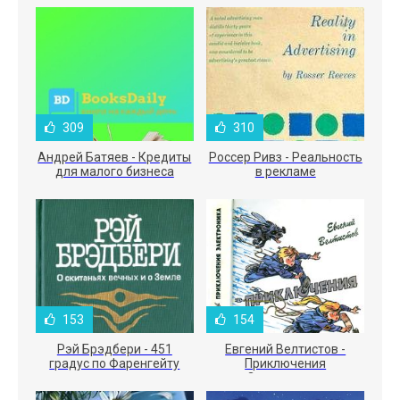
309
310
Андрей Батяев - Кредиты
Россер Ривз - Реальность
для малого бизнеса
в рекламе
153
154
Рэй Брэдбери - 451
Евгений Велтистов -
градус по Фаренгейту
Приключения
Электроника