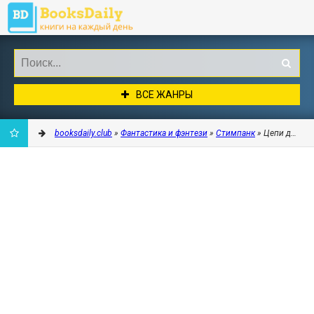
ВСЕ ЖАНРЫ
booksdaily.club
»
Фантастика и фэнтези
»
Стимпанк
» Цепи для гер
ДОБАВИТЬ
В
ЗАКЛАДКИ