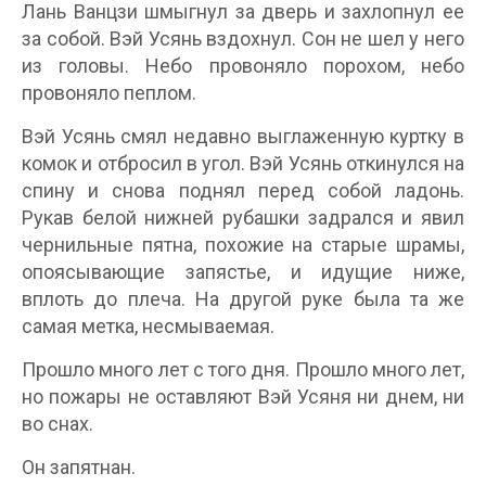
Лань Ванцзи шмыгнул за дверь и захлопнул ее
за собой. Вэй Усянь вздохнул. Сон не шел у него
из головы. Небо провоняло порохом, небо
провоняло пеплом.
Вэй Усянь смял недавно выглаженную куртку в
комок и отбросил в угол. Вэй Усянь откинулся на
спину и снова поднял перед собой ладонь.
Рукав белой нижней рубашки задрался и явил
чернильные пятна, похожие на старые шрамы,
опоясывающие запястье, и идущие ниже,
вплоть до плеча. На другой руке была та же
самая метка, несмываемая.
Прошло много лет с того дня. Прошло много лет,
но пожары не оставляют Вэй Усяня ни днем, ни
во снах.
Он запятнан.