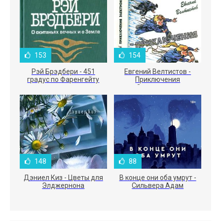
153
154
Рэй Брэдбери - 451
Евгений Велтистов -
градус по Фаренгейту
Приключения
Электроника
148
88
Дэниел Киз - Цветы для
В конце они оба умрут -
Элджернона
Сильвера Адам