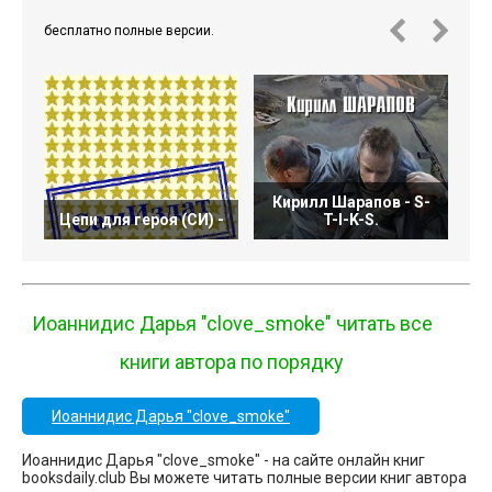
бесплатно полные версии.
Кирилл Шарапов - S-
Цепи для героя (СИ) -
T-I-K-S.
Иоаннидис Дарья "clove_smoke" читать все
книги автора по порядку
Иоаннидис Дарья "clove_smoke"
Иоаннидис Дарья "clove_smoke" - на сайте онлайн книг
booksdaily.club Вы можете читать полные версии книг автора