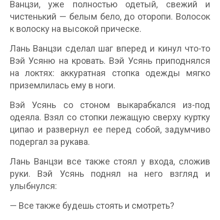
Ванцзи, уже полностью одетый, свежий и
чистенький — белым бело, до оторопи. Волосок
к волоску на высокой прическе.
Лань Ванцзи сделал шаг вперед и кинул что-то
Вэй Усяню на кровать. Вэй Усянь приподнялся
на локтях: аккуратная стопка одежды мягко
приземлилась ему в ноги.
Вэй Усянь со стоном выкарабкался из-под
одеяла. Взял со стопки лежащую сверху куртку
ципао и развернул ее перед собой, задумчиво
подергал за рукава.
Лань Ванцзи все также стоял у входа, сложив
руки. Вэй Усянь поднял на него взгляд и
улыбнулся:
— Все также будешь стоять и смотреть?