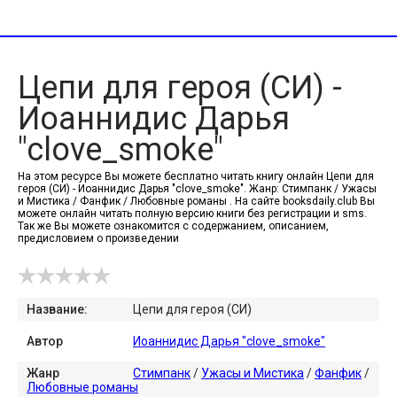
Цепи для героя (СИ) -
Иоаннидис Дарья
"clove_smoke"
На этом ресурсе Вы можете бесплатно читать книгу онлайн Цепи для
героя (СИ) - Иоаннидис Дарья "clove_smoke". Жанр: Стимпанк / Ужасы
и Мистика / Фанфик / Любовные романы . На сайте booksdaily.club Вы
можете онлайн читать полную версию книги без регистрации и sms.
Так же Вы можете ознакомится с содержанием, описанием,
предисловием о произведении
Название:
Цепи для героя (СИ)
Автор
Иоаннидис Дарья "clove_smoke"
Жанр
Стимпанк
/
Ужасы и Мистика
/
Фанфик
/
Любовные романы