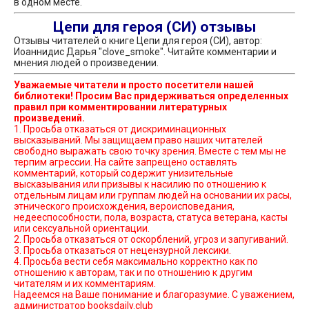
в одном месте.
Цепи для героя (СИ) отзывы
Отзывы читателей о книге Цепи для героя (СИ), автор:
Иоаннидис Дарья "clove_smoke". Читайте комментарии и
мнения людей о произведении.
Уважаемые читатели и просто посетители нашей
библиотеки! Просим Вас придерживаться определенных
правил при комментировании литературных
произведений.
1. Просьба отказаться от дискриминационных
высказываний. Мы защищаем право наших читателей
свободно выражать свою точку зрения. Вместе с тем мы не
терпим агрессии. На сайте запрещено оставлять
комментарий, который содержит унизительные
высказывания или призывы к насилию по отношению к
отдельным лицам или группам людей на основании их расы,
этнического происхождения, вероисповедания,
недееспособности, пола, возраста, статуса ветерана, касты
или сексуальной ориентации.
2. Просьба отказаться от оскорблений, угроз и запугиваний.
3. Просьба отказаться от нецензурной лексики.
4. Просьба вести себя максимально корректно как по
отношению к авторам, так и по отношению к другим
читателям и их комментариям.
Надеемся на Ваше понимание и благоразумие. С уважением,
администратор booksdaily.club