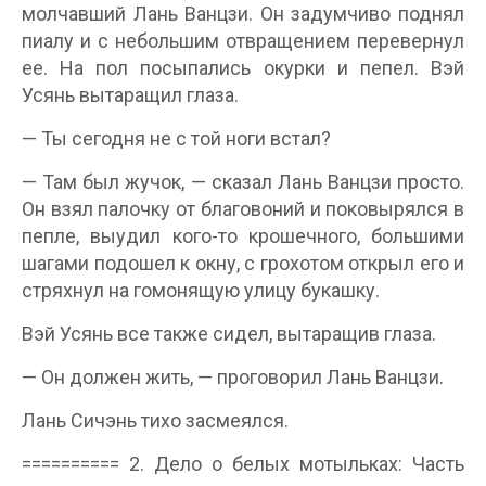
молчавший Лань Ванцзи. Он задумчиво поднял
пиалу и с небольшим отвращением перевернул
ее. На пол посыпались окурки и пепел. Вэй
Усянь вытаращил глаза.
— Ты сегодня не с той ноги встал?
— Там был жучок, — сказал Лань Ванцзи просто.
Он взял палочку от благовоний и поковырялся в
пепле, выудил кого-то крошечного, большими
шагами подошел к окну, с грохотом открыл его и
стряхнул на гомонящую улицу букашку.
Вэй Усянь все также сидел, вытаращив глаза.
— Он должен жить, — проговорил Лань Ванцзи.
Лань Сичэнь тихо засмеялся.
========== 2. Дело о белых мотыльках: Часть