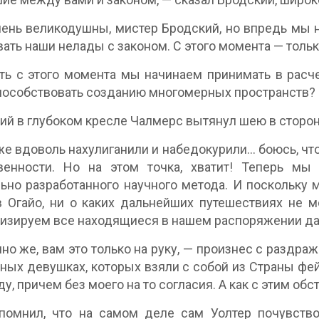
ень великодушны, мистер Бродский, но впредь мы н
ать наши нелады с законом. С этого момента — тольк
ть с этого момента мы начинаем принимать в расче
пособствовать созданию многомерных пространств? 
й в глубоком кресле Чалмерс вытянул шею в сторону
е вдоволь нахулиганили и набедокурили… боюсь, что
твенности. Но на этом точка, хватит! Теперь мы
ьно разработанного научного метода. И поскольку 
в Огайо, ни о каких дальнейших путешествиях не 
изируем все находящиеся в нашем распоряжении д
но же, вам это только на руку, — произнес с раздра
ных девушках, которых взяли с собой из Страны фе
ду, причем без моего на то согласия. А как с этим обс
омнил, что на самом деле сам Уолтер почувствов