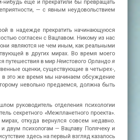
м-нибудь еще и прекратили бы превращать
 неприятности, — с явным неудовольствием
ой в надежде прекратить начинающуюся
ностью согласен с Вацлавом. Никому из нас
 они являются не чем иным, как реальными
твующей в других мирах. Во время моего
ся путешествия в мир
Неистового Орландо я
твенные оценки, существующие в четырех-,
ом в это же время мы начинаем обсуждение
оторому невольно предаемся, должна быть
ошлом руководитель отделения психологии
тель секретного «Межпланетного проекта».
мирах, откуда вернулся совсем недавно.
 и двум психологам — Вацлаву Полячеку и
исутствие здесь на первый взгляд казалось