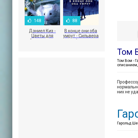
148
88
Дэниел Киз -
В конце они оба
Цветы для
умрут - Сильвера
Элджернона
Адам
Том 
описанием,
Профессор
нормально
них не уд
Гар
Гарольд Шек