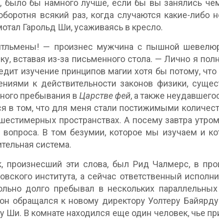
, было бы намного лучше, если бы вы занялись че
оборотня всякий раз, когда случаются какие-либо
отал Гарольд Ши, усаживаясь в кресло.
тльмены! — произнес мужчина с пышной шевелюр
ку, вставая из-за письменного стола. — Лично я пол
едит изучение принципов магии хотя бы потому, что
ниями к действительности законов физики, сущес
ного пребывания в
Царстве фей
, а также неудавшего
я в том, что для меня стали постижимыми количес
 шестимерных пространствах. А посему завтра утр
 вопроса. В том безумии, которое мы изучаем и к
тельная система.
, произнесший эти слова, был Рид Чалмерс, в пр
овского института, а сейчас ответственный исполни
льно долго пребывал в нескольких параллельных 
он обращался к новому директору Уолтеру Байярду
у Ши. В комнате находился еще один человек, чье пр