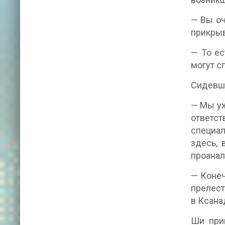
— Вы оч
прикрыв
— То ес
могут с
Сидевши
— Мы уж
ответс
специал
здесь, 
проанал
— Конеч
прелест
в Ксана
Ши прип