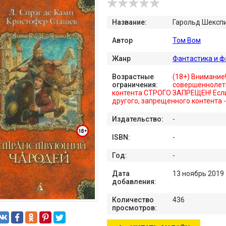
Название:
Гарольд Шексп
Автор
Том Вом
Жанр
Фантастика и ф
Возрастные
(18+) Внимание
ограничения:
совершеннолет
контента СТРОГО ЗАПРЕЩЕН! Если
другого, запрещенного контента 
Издательство:
-
ISBN:
-
Год:
-
Дата
13 ноябрь 2019
добавления:
Количество
436
просмотров: