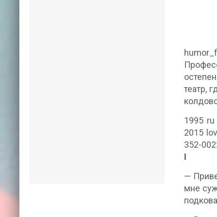
humor_f
Профес
остепен
театр, 
колдовс
1995 ru
2015 lo
352-002
I
— Приве
мне суж
подков