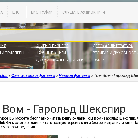
КА
БЛОГ
БИОГРАФИИ
СЛУШАТЬ АУДИОКНИГИ
НИЯ
КНИГИ О БИЗНЕСЕ
ДЕТСКАЯ ЛИТЕРАТУРА
 И ТРИЛЛЕРЫ
НАУЧНЫЕ КНИГИ
РЕЛИГИЯ И ДУХОВНОСТЬ
ДОКУМЕНТАЛЬНЫЕ КНИГИ
ЮМОР
.club
»
Фантастика и фэнтези
»
Разное фэнтези
» Том Вом - Гарольд Ше
 Вом - Гарольд Шекспир
урсе Вы можете бесплатно читать книгу онлайн Том Вом - Гарольд Шекспир. Жа
.club Вы можете онлайн читать полную версию книги без регистрации и sms.
ем о произведении