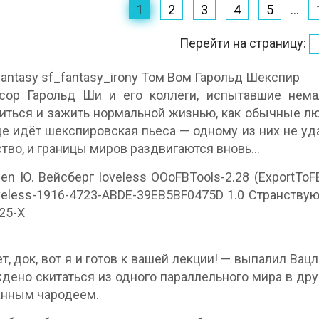
1
2
3
4
5
...
Перейти на страницу:
antasy sf_fantasy_irony Том Вом Гарольд Шекспир
сор Гарольд Ши и его коллеги, испытавшие нема
иться и зажить нормальной жизнью, как обычные люд
где идёт шекспировская пьеса — одному из них не у
тво, и границы миров раздвигаются вновь…
 en Ю. Вейсберг loveless OOoFBTools-2.28 (ExportToFB2
veless-1916-4723-ABDE-39EB5BF0475D 1.0 Странствую
25-X
т, док, вот я и готов к вашей лекции! — выпалил Вац
дено скитаться из одного параллельного мира в друг
анным чародеем.