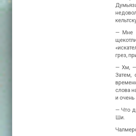
Думьяза
недово
кельтск
— Мне к
щекотли
«искате
грез, п
— Хм, —
Затем, 
времен
слова н
и очень
— Что д
Ши.
Чалмерс