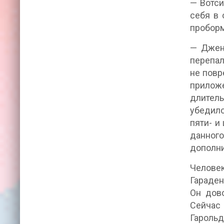
— Вотси
себя в 
проборм
— Джен
перепал
не повр
приложе
длитель
убедилс
пяти- и
данного
дополни
Человек
Гараден
Он дово
Сейчас 
Гарольд