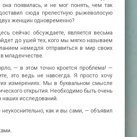
она появилась, и не мог понять, чем так
 доставил сюда прелестную рыжеволосую
ь двух женщин одновременно?
десь сейчас обсуждаете, является весьма
ойдет до ушей тех, кого мы мягко называем
еланием немедля отправиться в мир своих
 в младенчестве.
рло, — в этом точно кроется проблема! —
те, это ведь не навсегда. Я просто хочу
гих измерениях. Мы в буквальном смысле
ического открытия. Необходимо быть очень
в наших исследований.
 неукоснительно, как и вы сами, — объявил
ками.