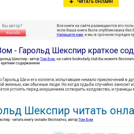
ЧИТАТЬ ОНЛАЙН
Вы автор?
Все книги на сайте размещаются его пол
если Ваша книга была опубликована без 
Жалоба
Напишите нам
, и мы в срочном порядке 
Вом - Гарольд Шекспир краткое со
Том Вом - Гарольд Шекспир - автор
Том Вом
, на сайте booksdaily.club Вы можете беспла
 кратким содержанием.
 Гарольд Ши и его коллеги, испытавшие немало приключений в др
й жизнью, как обычные люди. Но когда судьба случайно заносит их
аётся устоять перед искушением сотворить колдовство, и границы
ольд Шекспир читать онл
спир - читать книгу онлайн бесплатно, автор
Том Вом