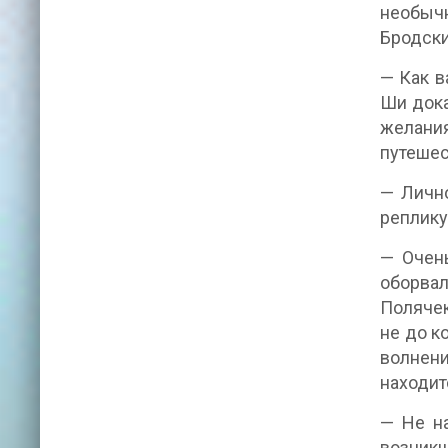
необыч
Бродски
— Как в
Ши дока
желани
путешес
— Лично
реплику
— Очень
оборвал
Полячек
не до к
волнен
находит
— Не на
возникш