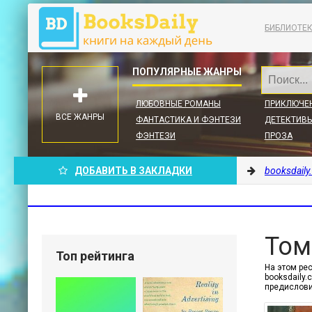
БИБЛИОТЕ
ЛЮБОВНЫЕ РОМАНЫ
ПРИКЛЮЧЕ
ВСЕ ЖАНРЫ
ФАНТАСТИКА И ФЭНТЕЗИ
ДЕТЕКТИВЫ
ФЭНТЕЗИ
ПРОЗА
ДОБАВИТЬ В ЗАКЛАДКИ
booksdaily
Том
Топ рейтинга
На этом рес
booksdaily
предислови