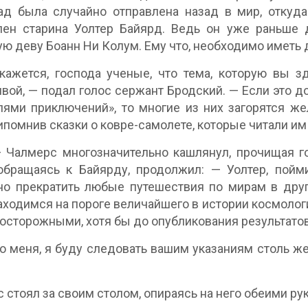
д была случайно отправлена назад в мир, откуда 
лен старина Уолтер Байярд. Ведь он уже раньше
ую деву Боанн Ни Колум. Ему что, необходимо имет
ажется, господа ученые, что тема, которую вы з
вой, — подал голос сержант Бродский. — Если это д
лями приключений», то многие из них загорятся ж
рипомнив сказки о ковре-самолете, которые читали им
 Чалмерс многозначительно кашлянул, прочищая го
обращаясь к Байярду, продолжил: — Уолтер, пойми
но прекратить любые путешествия по мирам в дру
аходимся на пороге величайшего в истории космолог
 осторожными, хотя бы до опубликования результато
о меня, я буду следовать вашим указаниям столь же
 стоял за своим столом, опираясь на него обеими ру