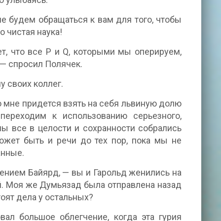
е будем обращаться к вам для того, чтобы
о чистая наука!
т, что все P и Q, которыми мы оперируем,
— спросил Полячек.
 своих коллег.
 мне придется взять на себя львиную долю
 переходим к использованию серьезного,
мы все в целости и сохранности собрались
может быть и речи до тех пор, пока мы не
анные.
жением Байярд, — вы и Гарольд женились на
й. Моя же Думьязад была отправлена назад
тоят дела у остальных?
ал большое облегчение, когда эта гурия