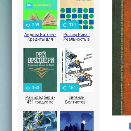
309
310
Андрей Батяев -
Россер Ривз -
Кредиты для
Реальность в
малого бизнеса
рекламе
153
154
Рэй Брэдбери -
Евгений
451 градус по
Велтистов -
Фаренгейту
Приключения
Электроника