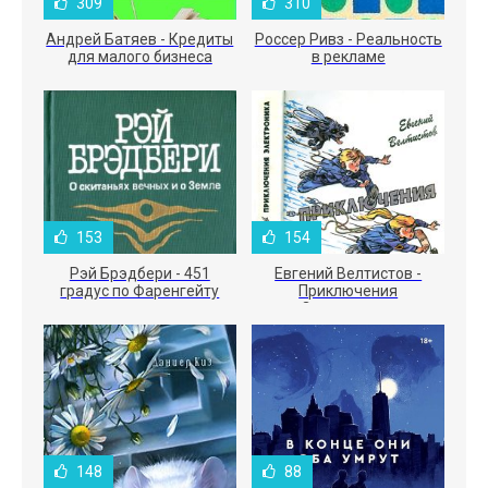
309
310
Андрей Батяев - Кредиты
Россер Ривз - Реальность
для малого бизнеса
в рекламе
153
154
Рэй Брэдбери - 451
Евгений Велтистов -
градус по Фаренгейту
Приключения
Электроника
148
88