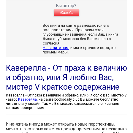
Вы автор?
Жалоба
Все книги на сайте размещаются его
пользователями. Приносим свои
глубочайшие извинения, если Ваша книга
была опубликована без Вашего на то
согласия.
Напишите нам
, и мы в срочном порядке
примем меры.
Каверелла - От праха к величию
и обратно, или Я люблю Вас,
мистер V краткое содержание
Каверелла - От праха к величию и обратно, или Я люблю Вас, мистер V
- автор
Каверелла
, на сайте booksdaily.club Вы можете бесплатно
читать книгу онлайн. Так же Вы можете ознакомится с описанием,
кратким содержанием.
И не-жизнь иногда может открыть новые перспективы,
мечтать о которых кажется преждевременным на несколько