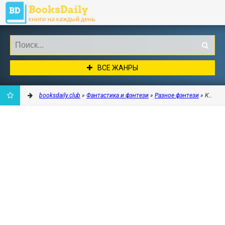
ВСЕ ЖАНРЫ
booksdaily.club
»
Фантастика и фэнтези
»
Разное фэнтези
» Кавере
ДОБАВИТЬ
В
ЗАКЛАДКИ