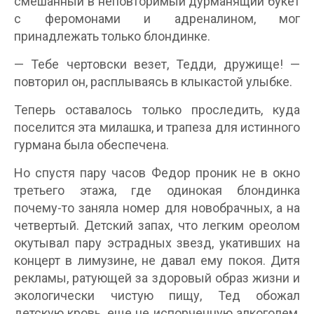
смешанный в неповторимый дурманящий букет
с феромонами и адреналином, мог
принадлежать только блондинке.
— Тебе чертовски везет, Тедди, дружище! —
повторил он, расплываясь в клыкастой улыбке.
Теперь оставалось только проследить, куда
поселится эта милашка, и трапеза для истинного
гурмана была обеспечена.
Но спустя пару часов Федор проник не в окно
третьего этажа, где одинокая блондинка
почему-то заняла номер для новобрачных, а на
четвертый. Детский запах, что легким ореолом
окутывал пару эстрадных звезд, укативших на
концерт в лимузине, не давал ему покоя. Дитя
рекламы, ратующей за здоровый образ жизни и
экологически чистую пищу, Тед обожал
детскую кровь, еще не испорченную алкоголем,