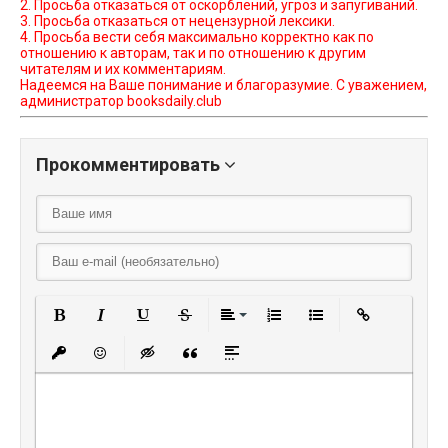
2. Просьба отказаться от оскорблений, угроз и запугиваний.
3. Просьба отказаться от нецензурной лексики.
4. Просьба вести себя максимально корректно как по
отношению к авторам, так и по отношению к другим
читателям и их комментариям.
Надеемся на Ваше понимание и благоразумие. С уважением,
администратор booksdaily.club
Прокомментировать
Полужирный
Курсив
Подчеркнутый
Зачеркнутый
Выравнивание
Нумерованный списо
Маркированный
Вставить
Вставить защищенную ссылку
Вставить смайлик
Вставка скрытого текста
Вставка цитаты
Вставка спойлера