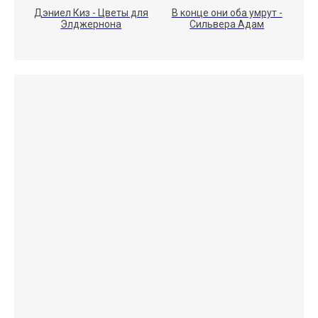
Дэниел Киз - Цветы для
В конце они оба умрут -
Элджернона
Сильвера Адам