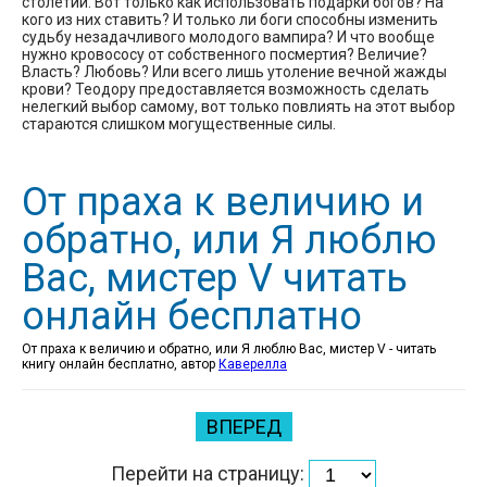
столетий. Вот только как использовать подарки богов? На
кого из них ставить? И только ли боги способны изменить
судьбу незадачливого молодого вампира? И что вообще
нужно кровососу от собственного посмертия? Величие?
Власть? Любовь? Или всего лишь утоление вечной жажды
крови? Теодору предоставляется возможность сделать
нелегкий выбор самому, вот только повлиять на этот выбор
стараются слишком могущественные силы.
От праха к величию и
обратно, или Я люблю
Вас, мистер V читать
онлайн бесплатно
От праха к величию и обратно, или Я люблю Вас, мистер V - читать
книгу онлайн бесплатно, автор
Каверелла
ВПЕРЕД
Перейти на страницу: