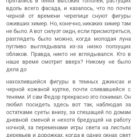
прятались в тенях высоких тополей, растущих
вдоль всего фасада, и казалось, что по почти
черной от времени черепице снуют фигуры
оживших химер. Но, конечно, никаких химер там
не было. А вот силуэт оидн, если присмотреться,
разглядеть было можно, когда молодая луна
пугливо выглядывала из-за низко ползущих
облаков. Правда, никто не вглядывался. Кто в
наше время смотрит вверх? Никому не было
дела до
нахохлившейся фигуры в темных джинсах и
черной кожаной куртке, почти сливавшейся с
тенями. И сам Федор прекрасно это понимал. Он
любил посидеть здесь вот так, наблюдая за
остатками суеты внизу, за спешащей по домам
дневной сменой и нехотя бредущей на работу
ночной, за переменами игры света на листьях
деревьев и дорожках, когда в одних окнах свет