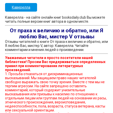
Каверелла
Каверелла - на сайте онлайн книг booksdaily.club Вы можете
читать полные версии книг автора в одном месте.
От праха к величию и обратно, или Я
люблю Вас, мистер V отзывы
Отзывы читателей о книге От праха к величию и обратно, или
Я люблю Вас, мистер V, автор: Каверелла. Читайте
комментарии и мнения людей о произведении.
Уважаемые читатели и просто посетители нашей
библиотеки! Просим Вас придерживаться определенных
правил при комментировании литературных
произведений.
1. Просьба отказаться от дискриминационных
высказываний. Мы защищаем право наших читателей
свободно выражать свою точку зрения. Вместе с тем мы не
терпим агрессии. На сайте запрещено оставлять
комментарий, который содержит унизительные
высказывания или призывы к насилию по отношению к
отдельным лицам или группам людей на основании их расы,
этнического происхождения, вероисповедания,
недееспособности, пола, возраста, статуса ветерана, касты
или сексуальной ориентации.