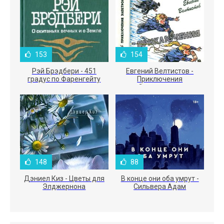
153
154
Рэй Брэдбери - 451
Евгений Велтистов -
градус по Фаренгейту
Приключения
Электроника
148
88
Дэниел Киз - Цветы для
В конце они оба умрут -
Элджернона
Сильвера Адам