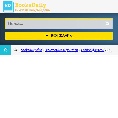
ВСЕ ЖАНРЫ
booksdaily.club
»
Фантастика и фэнтези
»
Разное фэнтези
» Сергей
ДОБАВИТЬ
В
ЗАКЛАДКИ