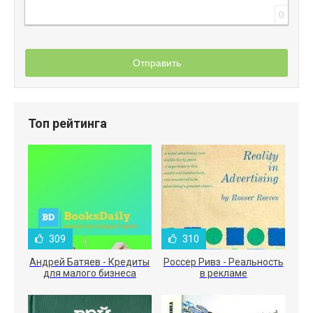
0
Отправить
Топ рейтинга
309
310
Андрей Батяев - Кредиты
Россер Ривз - Реальность
для малого бизнеса
в рекламе