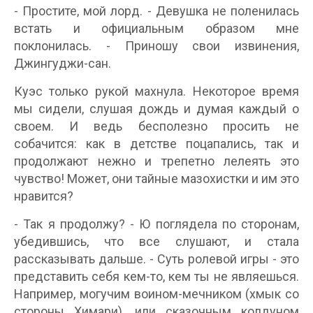
- Простите, мой лорд. - Девушка не поленилась
встать и официальным образом мне
поклонилась. - Приношу свои извинения,
Джингуджи-сан.
Куэс только рукой махнула. Некоторое время
мы сидели, слушая дождь и думая каждый о
своем. И ведь бесполезно просить не
собачится: как в детстве поцапались, так и
продолжают нежно и трепетно лелеять это
чувство! Может, они тайные мазохистки и им это
нравится?
- Так я продолжу? - Ю поглядела по сторонам,
убедившись, что все слушают, и стала
рассказывать дальше. - Суть ролевой игры - это
представить себя кем-то, кем ты не являешься.
Например, могучим воином-мечником (хмык со
стороны Химари), или сказочным колдуном