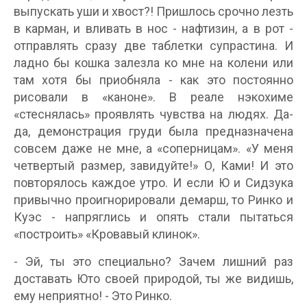
выпускать уши и хвост?! Пришлось срочно лезть
в карман, и вливать в нос - нафтизин, а в рот -
отправлять сразу две таблетки супрастина. И
ладно бы кошка залезла ко мне на колени или
там хотя бы приобняла - как это постоянно
рисовали в «каноне». В реале нэкохиме
«стеснялась» проявлять чувства на людях. Да-
да, демонстрация груди была предназначена
совсем даже не мне, а «соперницам». «У меня
четвертый размер, завидуйте!» О, Ками! И это
повторялось каждое утро. И если Ю и Сидзука
привычно проигнорировали демарш, то Ринко и
Куэс - напряглись и опять стали пытаться
«построить» «Кровавый клинок».
- Эй, ты это специально? Зачем лишний раз
доставать Юто своей природой, ты же видишь,
ему неприятно! - Это Ринко.