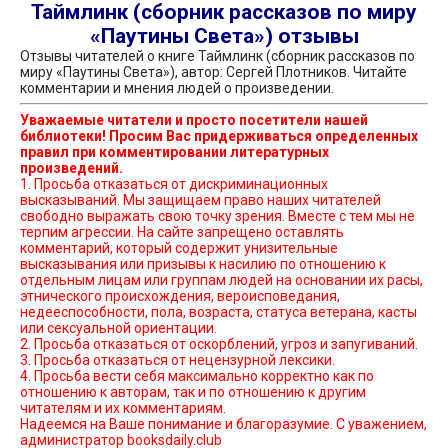
Таймлинк (сборник рассказов по миру
«Паутины Света») отзывы
Отзывы читателей о книге Таймлинк (сборник рассказов по
миру «Паутины Света»), автор: Сергей Плотников. Читайте
комментарии и мнения людей о произведении.
Уважаемые читатели и просто посетители нашей
библиотеки! Просим Вас придерживаться определенных
правил при комментировании литературных
произведений.
1. Просьба отказаться от дискриминационных
высказываний. Мы защищаем право наших читателей
свободно выражать свою точку зрения. Вместе с тем мы не
терпим агрессии. На сайте запрещено оставлять
комментарий, который содержит унизительные
высказывания или призывы к насилию по отношению к
отдельным лицам или группам людей на основании их расы,
этнического происхождения, вероисповедания,
недееспособности, пола, возраста, статуса ветерана, касты
или сексуальной ориентации.
2. Просьба отказаться от оскорблений, угроз и запугиваний.
3. Просьба отказаться от нецензурной лексики.
4. Просьба вести себя максимально корректно как по
отношению к авторам, так и по отношению к другим
читателям и их комментариям.
Надеемся на Ваше понимание и благоразумие. С уважением,
администратор booksdaily.club