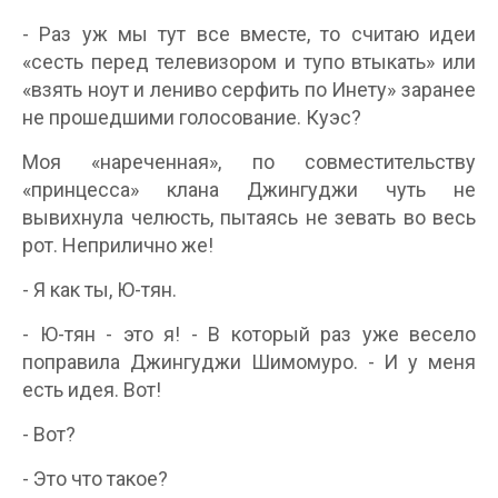
- Раз уж мы тут все вместе, то считаю идеи
«сесть перед телевизором и тупо втыкать» или
«взять ноут и лениво серфить по Инету» заранее
не прошедшими голосование. Куэс?
Моя «нареченная», по совместительству
«принцесса» клана Джингуджи чуть не
вывихнула челюсть, пытаясь не зевать во весь
рот. Неприлично же!
- Я как ты, Ю-тян.
- Ю-тян - это я! - В который раз уже весело
поправила Джингуджи Шимомуро. - И у меня
есть идея. Вот!
- Вот?
- Это что такое?