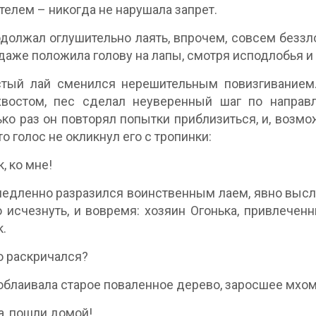
ителем – никогда не нарушала запрет.
должал оглушительно лаять, впрочем, совсем беззло
 даже положила голову на лапы, смотря исподлобья и
стый лай сменился нерешительным повизгиванием
хвостом, пес сделал неуверенный шаг по направ
ко раз он повторял попытки приблизиться, и, возмо
то голос не окликнул его с тропинки:
, ко мне!
едленно разразился воинственным лаем, явно высл
о исчезнуть, и вовремя: хозяин Огонька, привлечен
.
то раскричался?
облаивала старое поваленное дерево, заросшее мхом
ка, пошли домой!