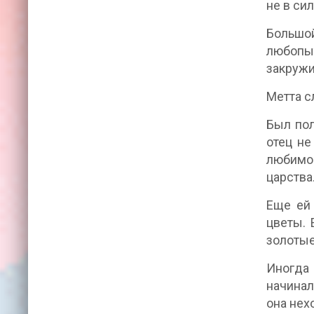
не в си
Большо
любопы
закружи
Метта с
Был пол
отец не
любимое
царства
Еще ей
цветы. 
золотые
Иногда 
начинал
она нех