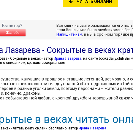
ЧИТАТЬ ОНЛАЙН
Вы автор?
Все книги на сайте размещаются его пол
если Ваша книга была опубликована без 
Жалоба
Напишите нам
, и мы в срочном порядке 
а Лазарева - Сокрытые в веках кра
Ирина Лазарева - Сокрытые в веках - автор
Ирина Лазарева
, на сайте booksdaily.club Вы
я с описанием, кратким содержанием.
существа, канувшие в прошлое и ставшие легендой, возможно, и с
крытые в веках» состоит из двух частей «Стать драконом» и «Тайн
героев в разные уголки земли, поэтому персонажи – жители разных 
и, конечно, драконы.
 о необыкновенной любви, о крепкой дружбе и неразрывной связи 
рытые в веках читать онл
веках - читать книгу онлайн бесплатно, автор
Ирина Лазарева