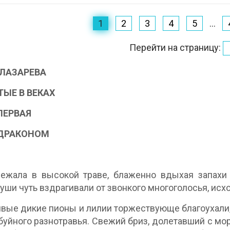
1
2
3
4
5
...
Перейти на страницу:
ЛАЗАРЕВА
ЫЕ В ВЕКАХ
ПЕРВАЯ
 ДРАКОНОМ
1
ежала в высокой траве, блаженно вдыхая запахи 
 уши чуть вздрагивали от звонкого многоголосья, ис
вые дикие пионы и лилии торжествующе благоухали
буйного разнотравья. Свежий бриз, долетавший с мо