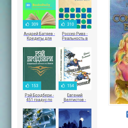
309
310
Андрей Батяев -
Россер Ривз -
Кредиты для
Реальность в
малого бизнеса
рекламе
153
154
Рэй Брэдбери -
Евгений
451 градус по
Велтистов -
Фаренгейту
Приключения
Электроника