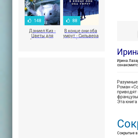
148
88
Дэниел Киз -
В конце они оба
Цветы для
умрут - Сильвера
Элджернона
Адам
Ирин
ознакомитс
Разумные 
Роман «Со
приводят 
французы 
Эта книга
Сок
Сокрытые в 