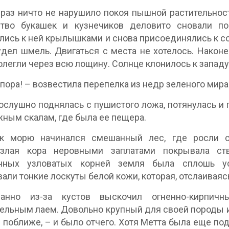
 раз ничто не нарушило покоя пышной растительност
тво букашек и кузнечиков деловито сновали по
лись к ней крылышками и снова присоединялись к с
удел шмель. Двигаться с места не хотелось. Нако
олегли через всю лощину. Солнце клонилось к западу
 пора! – возвестила перепелка из недр зеленого мира
ослушно поднялась с пушистого ложа, потянулась и 
ным скалам, где была ее пещера.
к морю начинался смешанный лес, где росли ст
узлая кора неровными заплатами покрывала с
нных узловатых корней земля была сплошь у
али тонкие лоскуты белой кожи, которая, отслаиваясь
анно из-за кустов выскочил огненно-кирпичн
ельным лаем. Довольно крупный для своей породы и 
 поближе, – и было отчего. Хотя Метта была еще по