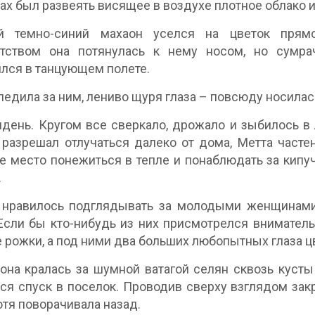
лах был развеять висящее в воздухе плотное облако и
й темно-синий махаон уселся на цветок пря
тством она потянулась к нему носом, но сумра
лся в танцующем полете.
ледила за ним, лениво щуря глаза – повсюду носила
день. Кругом все сверкало, дрожало и зыбилось в л
 разрешал отлучаться далеко от дома, Метта часте
 место понежиться в тепле и понаблюдать за кипу
.
 нравилось подглядывать за молодыми женщинами 
Если бы кто-нибудь из них присмотрелся вниматель
 рожки, а под ними два больших любопытных глаза цв
она кралась за шумной ватагой селян сквозь кусты
ся спуск в поселок. Проводив сверху взглядом за
отя поворачивала назад.