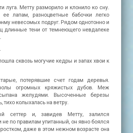
и луга. Метту разморило и клонило ко сну.
 ее лапам, разноцветные бабочки легко
онму невесомых подруг. Рядом однотонно и
нец длинные тени от темнеющего невдалеке
.
.
пошла сквозь могучие кедры и запах хвои к
арые, потерявшие счет годам деревья.
тволы огромных кряжистых дубов. Меж
сыпана желудями. Высоченные березы
, тихо колыхалась на ветру.
ый сеттер и, завидев Метту, залился
не по правилам упитанный, он явно боялся
дростком, даже в этом нежном возрасте она