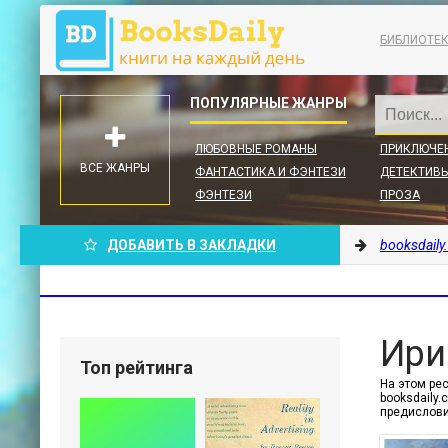
БИБЛИОТЕ
ЛЮБОВНЫЕ РОМАНЫ
ПРИКЛЮЧЕ
ВСЕ ЖАНРЫ
ФАНТАСТИКА И ФЭНТЕЗИ
ДЕТЕКТИВЫ
ФЭНТЕЗИ
ПРОЗА
ДОБАВИТЬ В ЗАКЛАДКИ
booksdaily
Ири
Топ рейтинга
На этом рес
booksdaily
предислови