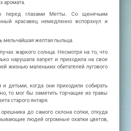
х аромата.
мо перед глазами Метты. Со щенячьим
чный красавец немедленно вспорхнул и
сь мельчайшая желтая пыльца.
учах жаркого солнца. Несмотря на то, что
нько нарушала запрет и приходила на свое
чей жизнью маленьких обитателей лугового
и детьми, когда они приходили собирать
но, то мог бы заметить торчащие из травы
ета старого янтаря.
 орешника до самого склона сопки, откуда
крывающие людей огромные охапки цветов,