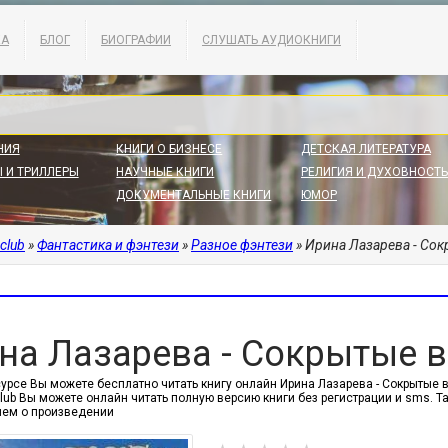
КА
БЛОГ
БИОГРАФИИ
СЛУШАТЬ АУДИОКНИГИ
НИЯ
КНИГИ О БИЗНЕСЕ
ДЕТСКАЯ ЛИТЕРАТУРА
 И ТРИЛЛЕРЫ
НАУЧНЫЕ КНИГИ
РЕЛИГИЯ И ДУХОВНОСТЬ
ДОКУМЕНТАЛЬНЫЕ КНИГИ
ЮМОР
.club
»
Фантастика и фэнтези
»
Разное фэнтези
» Ирина Лазарева - Сок
на Лазарева - Сокрытые в
урсе Вы можете бесплатно читать книгу онлайн Ирина Лазарева - Сокрытые в в
.club Вы можете онлайн читать полную версию книги без регистрации и sms.
ем о произведении