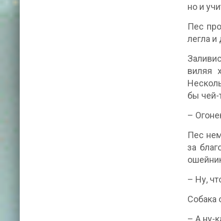
но и уч
Пес про
легла и
Заливи
виляя 
Несколь
бы чей-
– Огонек
Пес нем
за благ
ошейник
– Ну, ч
Собака 
– А ну-