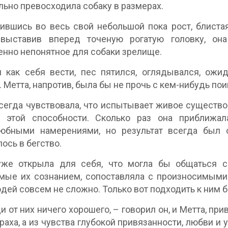
льно превосходила собаку в размерах.
вшись во весь свой небольшой пока рост, блистая
 выставив вперед точеную рогатую головку, она
нно непонятное для собаки зрелище.
я как себя вести, пес пятился, оглядывался, ож
. Метта, напротив, была бы не прочь с кем-нибудь пои
сегда чувствовала, что испытывает живое существо,
 этой способности. Сколько раз она приближал
юбными намерениями, но результат всегда был 
ось в бегство.
уже открыла для себя, что могла бы общаться с
ые их сознанием, сопоставляла с произносимыми 
дей совсем не сложно. Только вот подходить к ним б
и от них ничего хорошего, – говорил он, и Метта, пр
траха, а из чувства глубокой привязанности, любви и