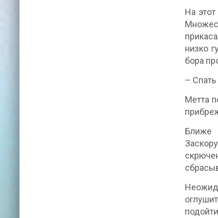
На этот
Множес
прикаса
низко г
бора пр
– Спать
Метта п
прибреж
Ближе 
Заскор
скрюче
сбрасыв
Неожид
оглушит
подойти