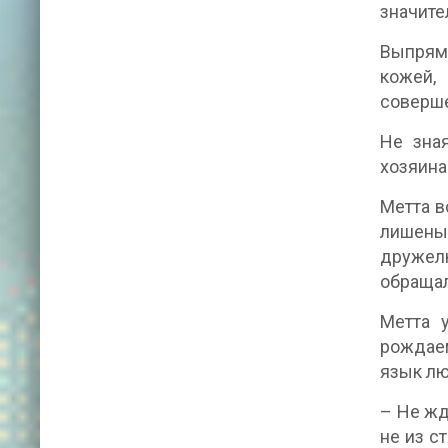
значите
Выпрями
кожей,
соверше
Не зна
хозяина
Метта в
лишены
дружел
обращал
Метта 
рождаем
язык лю
– Не жд
не из с