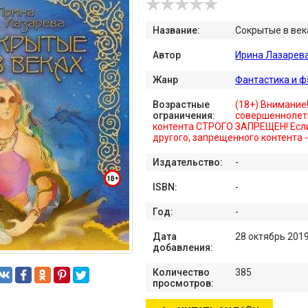
Название:
Сокрытые в век
Автор
Ирина Лазарев
Жанр
Фантастика и ф
Возрастные
(18+) Внимание
ограничения:
совершеннолет
контента СТРОГО ЗАПРЕЩЕН! Если
другого, запрещенного контента 
Издательство:
-
ISBN:
-
Год:
-
Дата
28 октябрь 201
добавления:
Количество
385
просмотров: