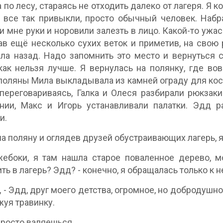
 по лесу, стараясь не отходить далеко от лагеря. Я ко
 все так привыкли, просто обычный человек. Набр
и мне руки и норовили залезть в лицо. Какой-то ужас
в ещё несколько сухих веток и приметив, на свою р
ла назад. Надо запомнить это место и вернуться 
как нельзя лучше. Я вернулась на полянку, где вов
поляны Мила выкладывала из камней ограду для кост
переговариваясь, Галка и Олеся разбирали рюкзаки
нии, Макс и Игорь устанавливали палатки. Эдд р
и.
а поляну и оглядев друзей обустраивающих лагерь, я 
жебоки, я там нашла старое поваленное дерево, 
ть в лагерь? Эдд? - конечно, я обращалась только к 
т, - Эдд, друг моего детства, огромное, но добродуш
жуя травинку.
просто валяешься.