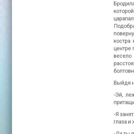
Бродила
которой
царапал
Подобра
поверну
костра 
центре 
весело 
расстоя
болтовн
Выйдя н
-Эй, ле
притащи
-Я заня
глаза и 
-Да ты 