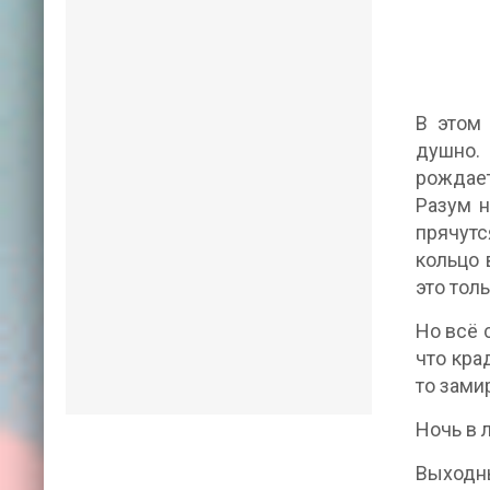
В этом 
душно.
рождает
Разум н
прячут
кольцо 
это тол
Но всё 
что кра
то замир
Ночь в 
Выходн