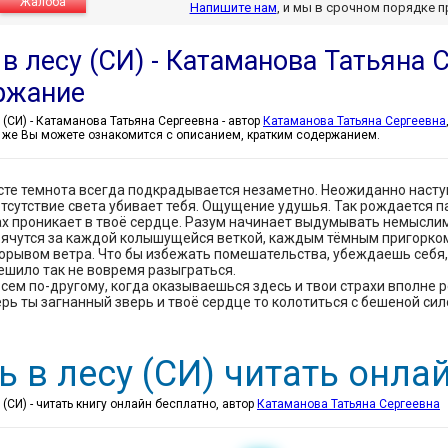
Жалоба
Напишите нам
, и мы в срочном порядке 
в лесу (СИ) - Катаманова Татьяна 
ржание
Ночь в лесу (СИ) - Катаманова Татьяна Сергеевна - автор
Катаманова Татьяна Сергеевна
к же Вы можете ознакомится с описанием, кратким содержанием.
сте темнота всегда подкрадывается незаметно. Неожиданно наступ
отсутствие света убивает тебя. Ощущение удушья. Так рождается па
рах проникает в твоё сердце. Разум начинает выдумывать немысли
рячутся за каждой колышущейся веткой, каждым тёмным пригорком
рывом ветра. Что бы избежать помешательства, убеждаешь себя, 
ешило так не вовремя разыграться.
всем по-другому, когда оказываешься здесь и твои страхи вполне ре
ерь ты загнанный зверь и твоё сердце то колотиться с бешеной силой
ь в лесу (СИ) читать онла
 (СИ) - читать книгу онлайн бесплатно, автор
Катаманова Татьяна Сергеевна