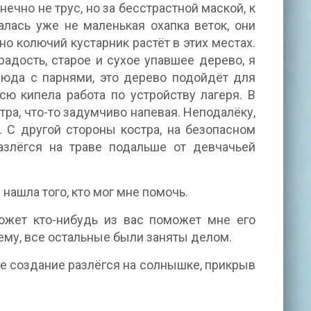
нечно не трус, но за бесстрастной маской, к
алась уже не маленькая охапка веток, они
но колючий кустарник растёт в этих местах.
адость, старое и сухое упавшее дерево, я
сюда с парнями, это дерево подойдёт для
сю кипела работа по устройству лагеря. В
ра, что-то задумчиво напевая. Неподалёку,
. С другой стороны костра, на безопасном
азлёгся на траве подальше от девчачьей
нашла того, кто мог мне помочь.
может кто-нибудь из вас поможет мне его
нему, все остальные были заняты делом.
ное создание разлёгся на солнышке, прикрыв