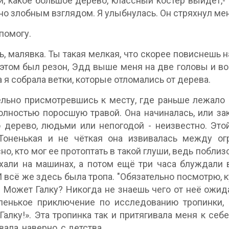
и, какое большое дерево, классный костёр выйдет,-
но злобным взглядом. Я улыбнулась. Он стряхнул меня
 помогу.
нь, малявка. Ты такая мелкая, что скорее повиснешь 
в этом был резон, Эдд выше меня на две головы и во
 а я собрала ветки, которые отломались от дерева.
льно присмотревшись к месту, где раньше лежало б
олностью поросшую травой. Она начиналась, или зак
 дерево, людьми или непогодой - неизвестно. Это
 Тоненькая и не чёткая она извивалась между о
но, кто мог ее протоптать в такой глуши, ведь побли
хали на машинах, а потом ещё три часа блуждали 
И всё же здесь была тропа. "Обязательно посмотрю, к
 Может Галку? Никогда не знаешь чего от неё ожид
енькое приключение по исследованию тропинки, и
Галку!». Эта тропинка так и притягивала меня к себ
ала, наверно, с детства.