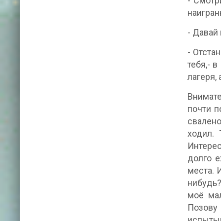
- Смотр
наигран
- Давай
- Отста
тебя,- 
лагеря,
Внимате
почти п
свалено
ходил.
Интерес
долго е
места. 
нибудь?
моё мал
Позову 
испытыв