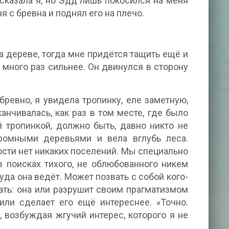
 сказала я, но Эдд лишь покосился на меня
 с бревна и поднял его на плечо.
на дереве, тогда мне придётся тащить ещё и
 много раз сильнее. Он двинулся в сторону
ревно, я увидела тропинку, еле заметную,
анчивалась, как раз в том месте, где было
й тропинкой, должно быть, давно никто не
громными деревьями и вела вглубь леса.
зости нет никаких поселений. Мы специально
в поисках тихого, не облюбованного никем
уда она ведёт. Может позвать с собой кого-
ать: она или разрушит своим прагматизмом
ли сделает его ещё интереснее. «Точно.
е, возбуждая жгучий интерес, которого я не