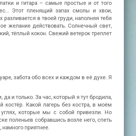
латки и гитара – самые простые и от того
с... Этот пленящий запах смолы и хвои,
х разливается в твоей груди, наполняя тебя
ное желание действовать. Солнечный свет,
гкий, тёплый кокон. Свежий ветерок треплет
уаре, забота обо всех и каждом в её духе. Я
 да и только. За час, который я тут бродила,
 костёр. Какой лагерь без костра, в моём
а углях, которые мы с собой привезли. Но
ске поленьев собравшись возле него, спеть
, намного приятнее.