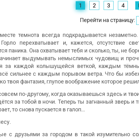
1
2
3
4
Перейти на страницу:
месте темнота всегда подкрадывается незаметно.
 Горло перехватывает и, кажется, отсутствие св
ся паника. Она охватывает тебя и сколько, ты, не бор
ачинает выдумывать немыслимых чудовищ и прочие
ся за каждой колышущейся веткой, каждым тёмны
всё сильнее с каждым порывом ветра. Что бы избе
ько твоя фантазия, глупое воображение которое решил
совсем по-другому, когда оказываешься здесь и твои 
дётся за тобой в ночи. Теперь ты загнанный зверь и 
ает, то снова пускается в галоп...
лесу.
ые с друзьями за городом в такой изумительно с