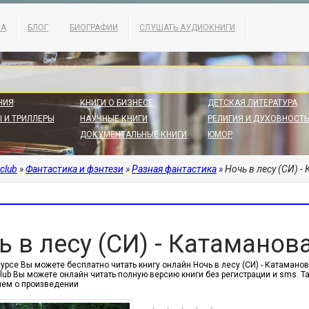
КА
БЛОГ
БИОГРАФИИ
СЛУШАТЬ АУДИОКНИГИ
НИЯ
КНИГИ О БИЗНЕСЕ
ДЕТСКАЯ ЛИТЕРАТУРА
 И ТРИЛЛЕРЫ
НАУЧНЫЕ КНИГИ
РЕЛИГИЯ И ДУХОВНОСТЬ
ДОКУМЕНТАЛЬНЫЕ КНИГИ
ЮМОР
.club
»
Фантастика и фэнтези
»
Разная фантастика
» Ночь в лесу (СИ) 
ь в лесу (СИ) - Катаманов
урсе Вы можете бесплатно читать книгу онлайн Ночь в лесу (СИ) - Катаманов
.club Вы можете онлайн читать полную версию книги без регистрации и sms.
ем о произведении