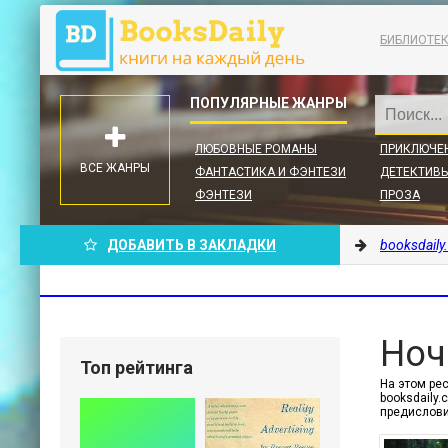
БИБЛИОТЕ
ЛЮБОВНЫЕ РОМАНЫ
ПРИКЛЮЧЕ
ВСЕ ЖАНРЫ
ФАНТАСТИКА И ФЭНТЕЗИ
ДЕТЕКТИВЫ
ФЭНТЕЗИ
ПРОЗА
ДОБАВИТЬ В ЗАКЛАДКИ
booksdaily
Ноч
Топ рейтинга
На этом рес
booksdaily
предислови