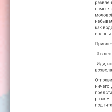
развлеч
самые з
молодой
небывал
как вод
волосы 
Привлеч
-Я в ле
-Иди, н
возвела 
Отправил
ничего 
предста
разжечь
под гит