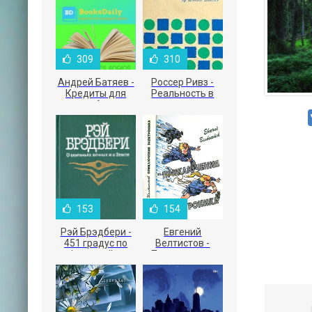
309
310
Андрей Батяев -
Россер Ривз -
Кредиты для
Реальность в
малого бизнеса
рекламе
153
154
Рэй Брэдбери -
Евгений
451 градус по
Велтистов -
Фаренгейту
Приключения
Электроника