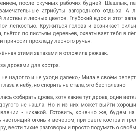
ением, после скучных рабочих будней. Шашлык, па
амечательные атрибуты загородного отдыха. А ле
 листвы и лесных цветов. Глубокий вдох и этот запа
ой лёгкостью. Кружиться голова и возникает силь
а, льётся по листьям деревьев, охватывает тебя в лё
и приносит прохладу лесного ручья.
ённая этими запахами я отложила рюкзак.
с за дровами для костра.
о не надолго и не уходи далеко,- Мила в своём реперт
глаза к небу, но спорить не стала, это бесполезно.
ась собирать дрова, хотя какие тут дрова, одни ветки,
другого не нашла. Но и из них может выйти хороший
влении - никакой. Готовить, конечно же, будем н
 настоящий огонь и вечером, при свете костра и тре
ару, вести тихие разговоры и просто подумать о своём