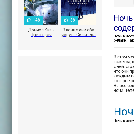
Ночь 
148
88
соде
Дэниел Киз -
В конце они оба
Цветы для
умрут - Сильвера
Элджернона
Адам
онлайн. Та
В этом ме
кажется, 
с ней, ст
что они п
каждым по
которое р
Но всё со
ночи. Теп
Ноч
Ночь в лесу