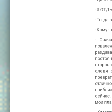
-Я ОТД
-Тогда 
-Кому-то
- Снача
повален
раздава
постоян
сторона
следя з
преврат
отлично
приближ
сейчас.
мои план