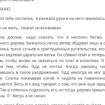
ЫХАЮ.
вот тебе постилка,- я разжала руки и на него свалилас
 не жить,- заорал он вскакивая.
ла догони,- надо сказать, что я неплохо бегаю.
ного дерева. Бежалось легко, ветер обдувал лицо и 
лись треск сучьев и приглушенные ругательства, это
но задевая царапучие ветки. Он сбавил темп и теперь
м, чтобы вновь не оказаться по пояс в колючках. Я
а тем, чтобы Эдд не отстал. Когда, наконец, он
ившись в тихое раздражение. Эдд никогда не мог 
е. Слегка покачивая ногой, я сидела на повален
ается. Весь его вид говорил о том, что мне ещё прид
 Так и хотелось подколоть его, но тогда дерево приш
ы. Я - бегун, а не силач.