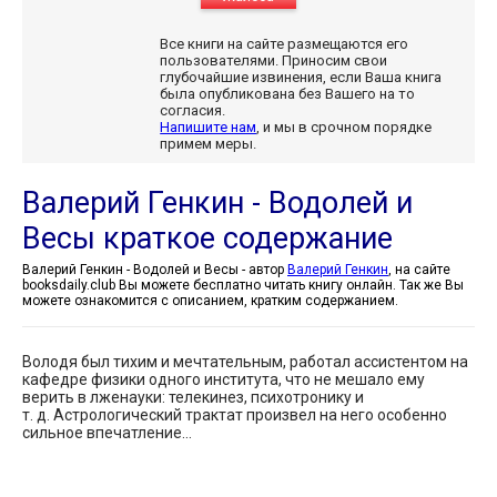
Все книги на сайте размещаются его
пользователями. Приносим свои
глубочайшие извинения, если Ваша книга
была опубликована без Вашего на то
согласия.
Напишите нам
, и мы в срочном порядке
примем меры.
Валерий Генкин - Водолей и
Весы краткое содержание
Валерий Генкин - Водолей и Весы - автор
Валерий Генкин
, на сайте
booksdaily.club Вы можете бесплатно читать книгу онлайн. Так же Вы
можете ознакомится с описанием, кратким содержанием.
Володя был тихим и мечтательным, работал ассистентом на
кафедре физики одного института, что не мешало ему
верить в лженауки: телекинез, психотронику и
т. д. Астрологический трактат произвел на него особенно
сильное впечатление…