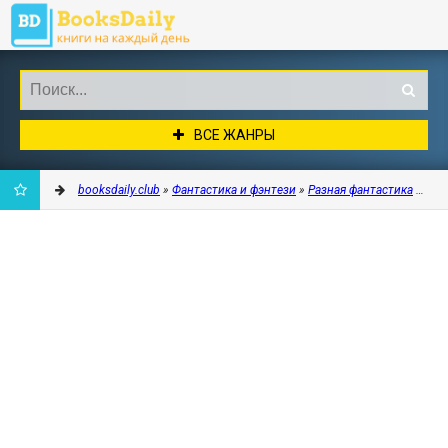
ВСЕ ЖАНРЫ
booksdaily.club
»
Фантастика и фэнтези
»
Разная фантастика
» Вал
ДОБАВИТЬ
В
ЗАКЛАДКИ