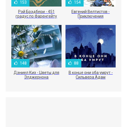
153
154
Рэй Брэдбери - 451
Евгений Велтистов -
градус по Фаренгейту
Приключения
Электроника
148
88
Дэниел Киз - Цветы для
В конце они оба умрут -
Элджернона
Сильвера Адам