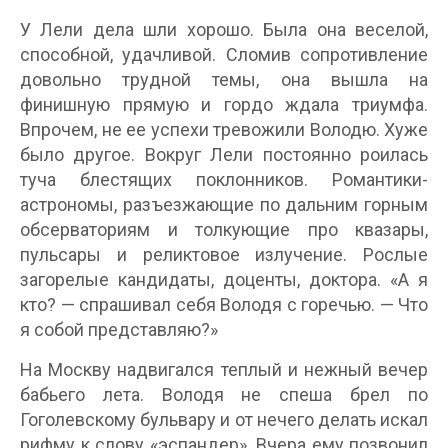
У Лели дела шли хорошо. Была она веселой,
способной, удачливой. Сломив сопротивление
довольно трудной темы, она вышла на
финишную прямую и гордо ждала триумфа.
Впрочем, не ее успехи тревожили Володю. Хуже
было другое. Вокруг Лели постоянно роилась
туча блестящих поклонников. Романтики-
астрономы, разъезжающие по дальним горным
обсерваториям и толкующие про квазары,
пульсары и реликтовое излучение. Рослые
загорелые кандидаты, доценты, доктора. «А я
кто? — спрашивал себя Володя с горечью. — Что
я собой представляю?»
На Москву надвигался теплый и нежный вечер
бабьего лета. Володя не спеша брел по
Гоголевскому бульвару и от нечего делать искал
рифму к слову «эспандер». Вчера ему позвонил