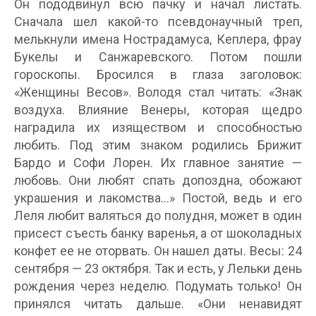
Он пододвинул всю пачку и начал листать.
Сначала шел какой-то псевдонаучный треп,
мелькнули имена Нострадамуса, Кеплера, фрау
Букелы и Санжаревского. Потом пошли
гороскопы. Бросился в глаза заголовок:
«Женщины Весов». Володя стал читать: «Знак
воздуха. Влияние Венеры, которая щедро
наградила их изяществом и способностью
любить. Под этим знаком родились Брижит
Бардо и Софи Лорен. Их главное занятие —
любовь. Они любят спать допоздна, обожают
украшения и лакомства…» Постой, ведь и его
Леля любит валяться до полудня, может в один
присест съесть банку варенья, а от шоколадных
конфет ее не оторвать. Он нашел даты. Весы: 24
сентября — 23 октября. Так и есть, у Лельки день
рождения через неделю. Подумать только! Он
принялся читать дальше. «Они ненавидят