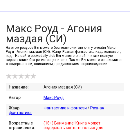
Макс Роуд - Агония
маздая (СИ)
На этом ресурсе Вы можете бесплатно читать книгу онлайн Макс
Роуд - Агония маздая (СИ). Жанр: Разная фантастика издательство -,
год -. На сайте booksdaily.club Вы можете онлайн читать полную
версию книги без регистрации и sms. Так же Вы можете ознакомится
с содержанием, описанием, предисловием о произведении
Название:
Агония маздая (СИ)
Автор
Макс Роуд
Жанр
Фантастика и фэнтези
/
Разная
фантастика
Возрастные
(18+) Внимание! Книга может
ограничения:
содержать контент только для