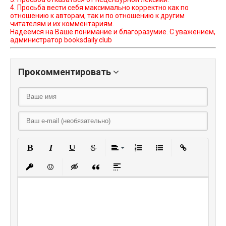
4. Просьба вести себя максимально корректно как по
отношению к авторам, так и по отношению к другим
читателям и их комментариям.
Надеемся на Ваше понимание и благоразумие. С уважением,
администратор booksdaily.club
Прокомментировать
Полужирный
Курсив
Подчеркнутый
Зачеркнутый
Выравнивание
Нумерованный списо
Маркированный
Вставить
Вставить защищенную ссылку
Вставить смайлик
Вставка скрытого текста
Вставка цитаты
Вставка спойлера