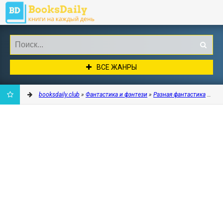
ВСЕ ЖАНРЫ
booksdaily.club
»
Фантастика и фэнтези
»
Разная фантастика
» Мак
ДОБАВИТЬ
В
ЗАКЛАДКИ