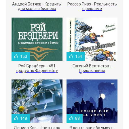
Андрей Батяев - Кредиты
Россер Ривз - Реальность
для малого бизнеса
в рекламе
153
154
Рэй Брэдбери - 451
Евгений Велтистов -
градус по Фаренгейту
Приключения
Электроника
148
88
Дэниел Киз - Цветы для
В конце они оба умрут -