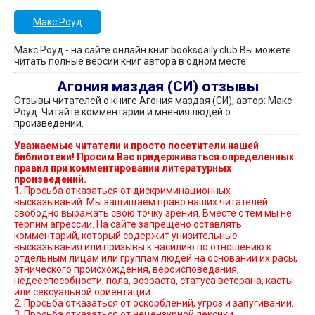
Макс Роуд
Макс Роуд - на сайте онлайн книг booksdaily.club Вы можете
читать полные версии книг автора в одном месте.
Агония маздая (СИ) отзывы
Отзывы читателей о книге Агония маздая (СИ), автор: Макс
Роуд. Читайте комментарии и мнения людей о
произведении.
Уважаемые читатели и просто посетители нашей
библиотеки! Просим Вас придерживаться определенных
правил при комментировании литературных
произведений.
1. Просьба отказаться от дискриминационных
высказываний. Мы защищаем право наших читателей
свободно выражать свою точку зрения. Вместе с тем мы не
терпим агрессии. На сайте запрещено оставлять
комментарий, который содержит унизительные
высказывания или призывы к насилию по отношению к
отдельным лицам или группам людей на основании их расы,
этнического происхождения, вероисповедания,
недееспособности, пола, возраста, статуса ветерана, касты
или сексуальной ориентации.
2. Просьба отказаться от оскорблений, угроз и запугиваний.
3. Просьба отказаться от нецензурной лексики.