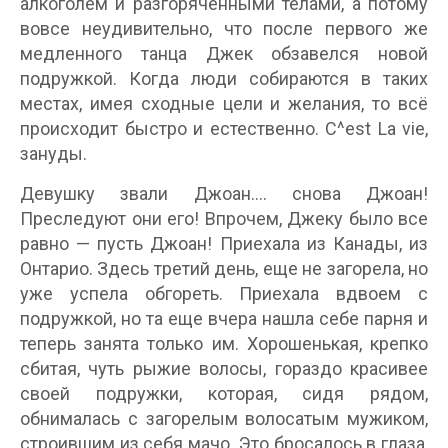
алкоголем и разгоряченными телами, а потому
вовсе неудивительно, что после первого же
медленного танца Джек обзавелся новой
подружкой. Когда люди собираются в таких
местах, имея сходные цели и желания, то всё
происходит быстро и естественно. C^est La vie,
зануды.
Девушку звали Джоан.... снова Джоан!
Преследуют они его! Впрочем, Джеку было все
равно — пусть Джоан! Приехала из Канады, из
Онтарио. Здесь третий день, еще не загорела, но
уже успела обгореть. Приехала вдвоем с
подружкой, но та еще вчера нашла себе парня и
теперь занята только им. Хорошенькая, крепко
сбитая, чуть рыжие волосы, гораздо красивее
своей подружки, которая, сидя рядом,
обнималась с загорелым волосатым мужиком,
строившим из себя мачо. Это бросалось в глаза,