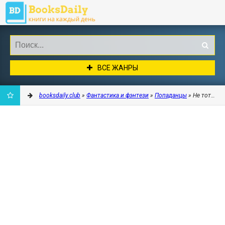
ВСЕ ЖАНРЫ
booksdaily.club
»
Фантастика и фэнтези
»
Попаданцы
» Не тот Хаг
ДОБАВИТЬ
В
ЗАКЛАДКИ