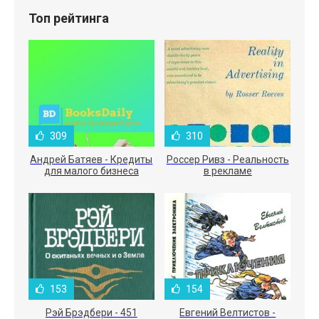
Топ рейтинга
309
310
Андрей Батяев - Кредиты
Россер Ривз - Реальность
для малого бизнеса
в рекламе
153
154
Рэй Брэдбери - 451
Евгений Велтистов -