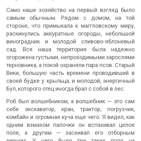
Само наше хозяйство на первый взгляд было
самым обычным. Рядом с домом, на той
стороне, что примыкала к маггловскому миру,
раскинулись аккуратные огороды, небольшой
виноградник и молодой сливово-яблоневый
сад. Вся наша территория была надежно
огорожена густыми, непроходимыми зарослями
терновника, а покой охраняли пара псов. Старый
Вики, большую часть времени проводивший в
своей будке у крыльца, и молодой, энергичный
Бул, которого отец иногда брал с собой в лес.
Роб был волшебником, а волшебник — это сам
себе экскаватор, кран, трактор, погрузчик,
комбайн и огромная куча еще чего. Я видел, как
одним взмахом палочки он вспахивал целое
поле, а другим — засеивал его отборным
зерном. У него было три таких поля на