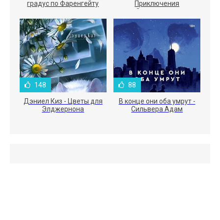
градус по Фаренгейту
Приключения
Электроника
148
88
Дэниел Киз - Цветы для
В конце они оба умрут -
Элджернона
Сильвера Адам