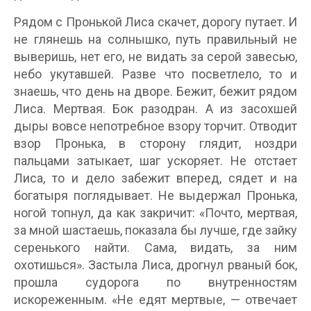
Рядом с Пронькой Лиса скачет, дорогу путает. И
не глянешь на солнышко, путь правильный не
выверишь, нет его, не видать за серой завесью,
небо укутавшей. Разве что посветлело, то и
знаешь, что день на дворе. Бежит, бежит рядом
Лиса. Мертвая. Бок разодран. А из засохшей
дыры вовсе непотребное взору торчит. Отводит
взор Пронька, в сторону глядит, ноздри
пальцами затыкает, шаг ускоряет. Не отстает
Лиса, то и дело забежит вперед, сядет и на
богатыря поглядывает. Не выдержал Пронька,
ногой топнул, да как закричит: «Почто, мертвая,
за мной шастаешь, показала бы лучше, где зайку
серенького найти. Сама, видать, за ним
охотишься». Застыла Лиса, дрогнул рваный бок,
прошла судорога по внутренностям
искореженным. «Не едят мертвые, — отвечает