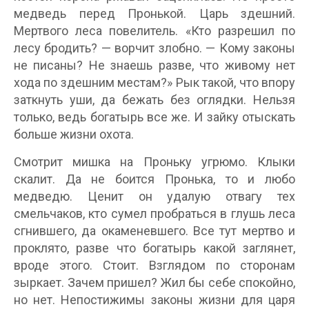
медведь перед Пронькой. Царь здешний.
Мертвого леса повелитель. «Кто разрешил по
лесу бродить? — ворчит злобно. — Кому законы
не писаны? Не знаешь разве, что живому нет
хода по здешним местам?» Рык такой, что впору
заткнуть уши, да бежать без оглядки. Нельзя
только, ведь богатырь все же. И зайку отыскать
больше жизни охота.
Смотрит мишка на Проньку угрюмо. Клыки
скалит. Да не боится Пронька, то и любо
медведю. Ценит он удалую отвагу тех
смельчаков, кто сумел пробраться в глушь леса
сгнившего, да окаменевшего. Все тут мертво и
проклято, разве что богатырь какой заглянет,
вроде этого. Стоит. Взглядом по сторонам
зыркает. Зачем пришел? Жил бы себе спокойно,
но нет. Непостижимы законы жизни для царя