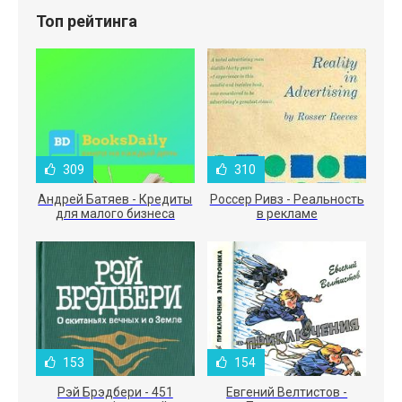
Топ рейтинга
309
310
Андрей Батяев - Кредиты
Россер Ривз - Реальность
для малого бизнеса
в рекламе
153
154
Рэй Брэдбери - 451
Евгений Велтистов -