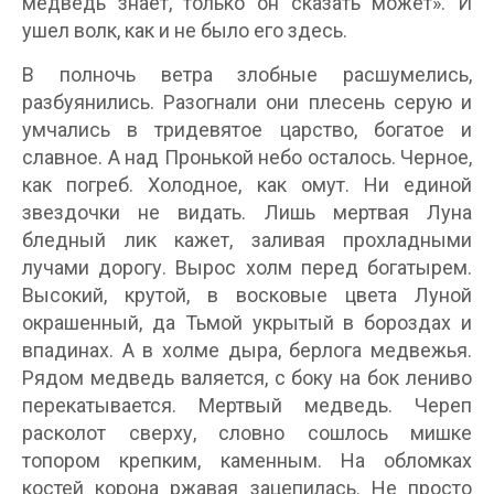
медведь знает, только он сказать может». И
ушел волк, как и не было его здесь.
В полночь ветра злобные расшумелись,
разбуянились. Разогнали они плесень серую и
умчались в тридевятое царство, богатое и
славное. А над Пронькой небо осталось. Черное,
как погреб. Холодное, как омут. Ни единой
звездочки не видать. Лишь мертвая Луна
бледный лик кажет, заливая прохладными
лучами дорогу. Вырос холм перед богатырем.
Высокий, крутой, в восковые цвета Луной
окрашенный, да Тьмой укрытый в бороздах и
впадинах. А в холме дыра, берлога медвежья.
Рядом медведь валяется, с боку на бок лениво
перекатывается. Мертвый медведь. Череп
расколот сверху, словно сошлось мишке
топором крепким, каменным. На обломках
костей корона ржавая зацепилась. Не просто