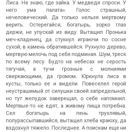
Лиса. Не знаю, где зайка. У медведя спроси. У
него ума палата». Голос страшный,
нечеловеческий. Да только нельзя мертвому
верить. Остерегайся, богатырь, зорко глаз
держи, не упускай из виду. Вытащил Пронька
меч-кладенец, да стукнул играючи по сосне
сухой, в камень обратившейся. Рухнуло дерево,
мертвую мелочь под себя подминая. Шум, треск
по всему лесу. Будто на небесах не серость
тягучая, а тучи грозные с молниями
сверкающими, да громом. Юркнула лиса в
кусты, только ее и видели. Повеселел герой
неустрашимый от силушки своей запредельной,
но тут желудок заверещал, о себе напомнил.
Мертвые-то не едят, а живому пища потребна.
Сел богатырь на пень трухлявый,
полурассыпавшийся, вытащил хлеба краюху, да
вздохнул тяжело. Последнее. А поискам еще ни