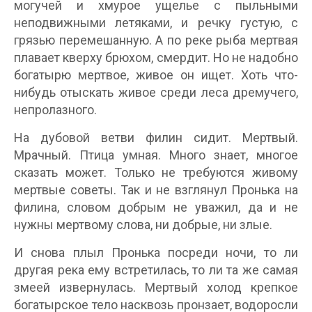
могучей и хмурое ущелье с пыльными
неподвижными летяками, и речку густую, с
грязью перемешанную. А по реке рыба мертвая
плавает кверху брюхом, смердит. Но не надобно
богатырю мертвое, живое он ищет. Хоть что-
нибудь отыскать живое среди леса дремучего,
непролазного.
На дубовой ветви филин сидит. Мертвый.
Мрачный. Птица умная. Много знает, многое
сказать может. Только не требуются живому
мертвые советы. Так и не взглянул Пронька на
филина, словом добрым не уважил, да и не
нужны мертвому слова, ни добрые, ни злые.
И снова плыл Пронька посреди ночи, то ли
другая река ему встретилась, то ли та же самая
змеей извернулась. Мертвый холод крепкое
богатырское тело насквозь пронзает, водоросли