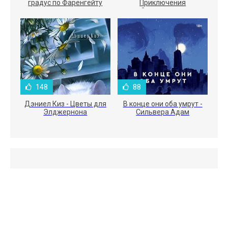
градус по Фаренгейту
Приключения
Электроника
148
88
Дэниел Киз - Цветы для
В конце они оба умрут -
Элджернона
Сильвера Адам