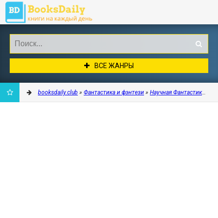
ВСЕ ЖАНРЫ
booksdaily.club
»
Фантастика и фэнтези
»
Научная Фантастика
» Wi
ДОБАВИТЬ
В
ЗАКЛАДКИ