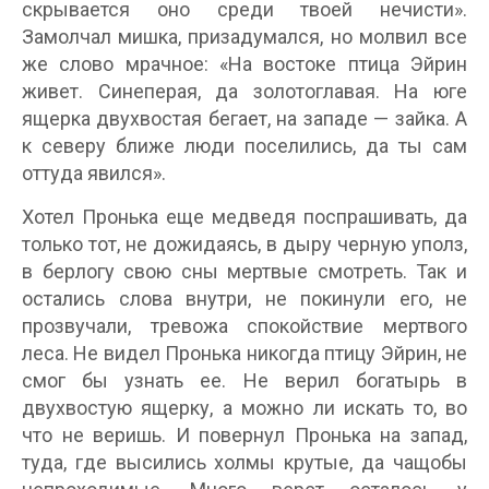
скрывается оно среди твоей нечисти».
Замолчал мишка, призадумался, но молвил все
же слово мрачное: «На востоке птица Эйрин
живет. Синеперая, да золотоглавая. На юге
ящерка двухвостая бегает, на западе — зайка. А
к северу ближе люди поселились, да ты сам
оттуда явился».
Хотел Пронька еще медведя поспрашивать, да
только тот, не дожидаясь, в дыру черную уполз,
в берлогу свою сны мертвые смотреть. Так и
остались слова внутри, не покинули его, не
прозвучали, тревожа спокойствие мертвого
леса. Не видел Пронька никогда птицу Эйрин, не
смог бы узнать ее. Не верил богатырь в
двухвостую ящерку, а можно ли искать то, во
что не веришь. И повернул Пронька на запад,
туда, где высились холмы крутые, да чащобы