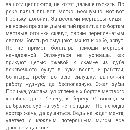
за ноги цепляются, не хотят дальше пускать. По
реке ладья плывет. Мягко. Бесшумно. Вот-вот
Проньку догонит. За веслами мертвецы сидят,
на корме призрак дымчатый правит, а по бортам
мертвые огоньки скачут, своим переливчатым
светом богатыря смущают, манят к себе, зовут.
Но не примет богатырь помощи мертвой,
ненадежной. Оглянуться не успеешь, как
прикуют цепью ржавой к скамье из дуба
вековечного, сунут в руки весло, и работай,
богатырь, греби во всю силушку, выполняй
работу нудную, да бесполезную. Сжал зубы
Пронька, ускользнул от темных бортов мертвого
корабля, да к берегу, к берегу. С восходом
выбрался, зуб на зуб не попадает. Но некогда
костер жечь, да сушиться. Ведь не ждет мечта,
улетает с каждым потерянным мигом все
дальше и дальше.