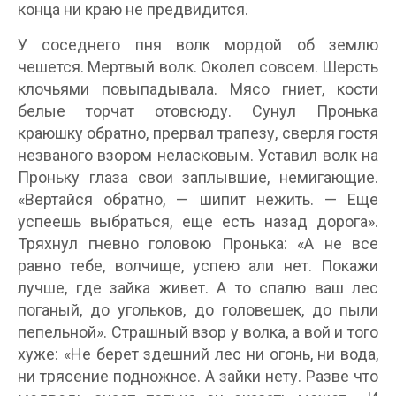
конца ни краю не предвидится.
У соседнего пня волк мордой об землю
чешется. Мертвый волк. Околел совсем. Шерсть
клочьями повыпадывала. Мясо гниет, кости
белые торчат отовсюду. Сунул Пронька
краюшку обратно, прервал трапезу, сверля гостя
незваного взором неласковым. Уставил волк на
Проньку глаза свои заплывшие, немигающие.
«Вертайся обратно, — шипит нежить. — Еще
успеешь выбраться, еще есть назад дорога».
Тряхнул гневно головою Пронька: «А не все
равно тебе, волчище, успею али нет. Покажи
лучше, где зайка живет. А то спалю ваш лес
поганый, до угольков, до головешек, до пыли
пепельной». Страшный взор у волка, а вой и того
хуже: «Не берет здешний лес ни огонь, ни вода,
ни трясение подножное. А зайки нету. Разве что