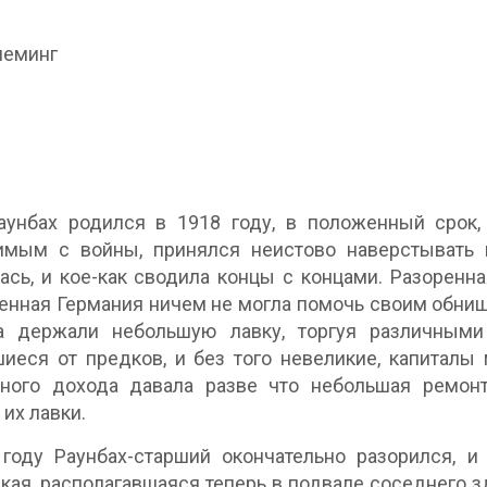
леминг
1
унбах родился в 1918 году, в положенный срок, 
имым с войны, принялся неистово наверстывать
ась, и кое-как сводила концы с концами. Разорен
нная Германия ничем не могла помочь своим обнищ
а держали небольшую лавку, торгуя различными
иеся от предков, и без того невеликие, капиталы
нного дохода давала разве что небольшая ремон
 их лавки.
 году Раунбах-старший окончательно разорился, 
кая, располагавшаяся теперь в подвале соседнего зд