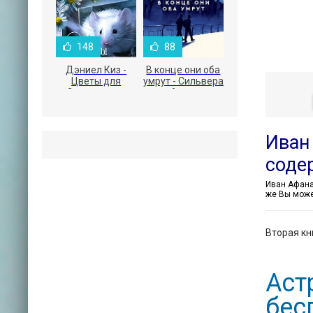
148
88
Дэниел Киз -
В конце они оба
Цветы для
умрут - Сильвера
Элджернона
Адам
Иван
соде
же Вы може
Вторая кн
Аст
бес