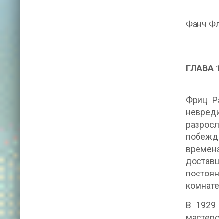
Фанч Ф
ГЛАВА 
Фриц Ра
невред
разросл
побежде
времен
доставш
постоя
комнате
В 1929
мастерс