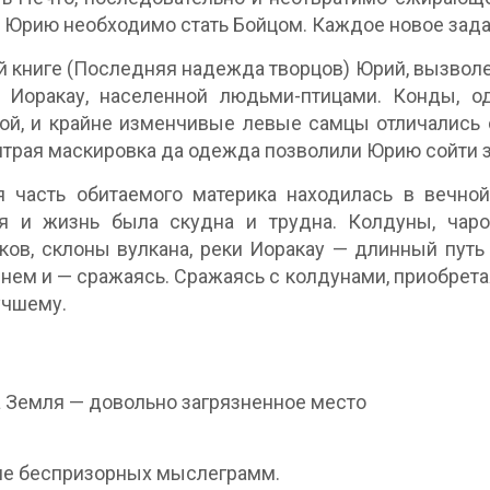
, Юрию необходимо стать Бойцом. Каждое новое зада
й книге (Последняя надежда творцов) Юрий, вызвол
е Иоракау, населенной людьми-птицами. Конды, о
ой, и крайне изменчивые левые самцы отличались
итрая маскировка да одежда позволили Юрию сойти з
 часть обитаемого материка находилась в вечной
ия и жизнь была скудна и трудна. Колдуны, чаро
ков, склоны вулкана, реки Иоракау — длинный путь 
 нем и — сражаясь. Сражаясь с колдунами, приобретая
учшему.
 Земля — довольно загрязненное место
ле беспризорных мыслеграмм.