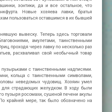
инки, зонтики, да и все остальное, что
нкфурта. Новые хозяева лавки, братья
ахам пользоваться оставшимся в их бывшей
нявшую вывеску. Теперь здесь торговали
лаговониями, амулетами, таинственными
иц, проходя через лавку по несколько раз
ратьев, расхваливал свой необычный товар
и пузырьками с таинственными надписями.
мни, кольца с таинственными символами,
 головы неведомых чудовищ. Хозяин умел
ры для страдающих желудком. В ходу были
ого пузыря росомахи, сушеной печени акулы
По крайней мере, так было обозначено на