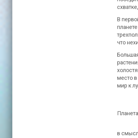
схватке
В перво
планет
трехпол
что нех
Большая
растен
холостя
место в
мир к л
Планета
в смыс