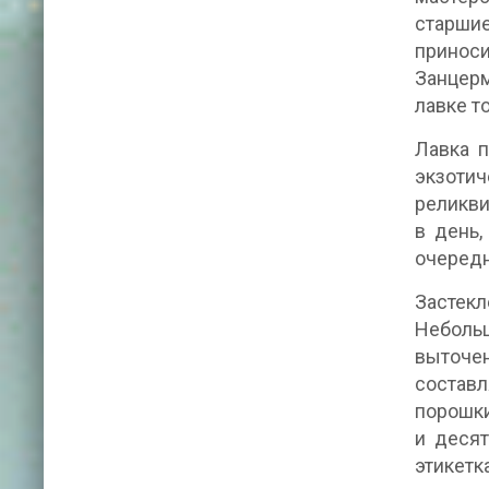
старши
принос
Занцерм
лавке т
Лавка 
экзоти
реликви
в день,
очередн
Застекл
Неболь
выточе
составл
порошки
и десят
этикетка