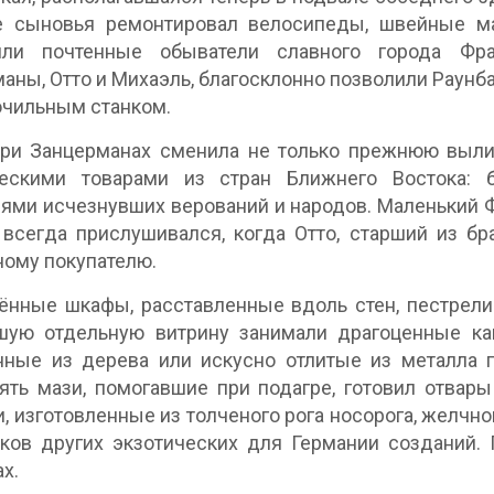
е сыновья ремонтировал велосипеды, швейные маш
или почтенные обыватели славного города Фра
аны, Отто и Михаэль, благосклонно позволили Раунб
очильным станком.
при Занцерманах сменила не только прежнюю выли
ческими товарами из стран Ближнего Востока: б
ями исчезнувших верований и народов. Маленький Фр
 всегда прислушивался, когда Отто, старший из б
ому покупателю.
ённые шкафы, расставленные вдоль стен, пестрел
шую отдельную витрину занимали драгоценные ка
нные из дерева или искусно отлитые из металла
ять мази, помогавшие при подагре, готовил отва
, изготовленные из толченого рога носорога, желчн
ков других экзотических для Германии созданий. 
х.