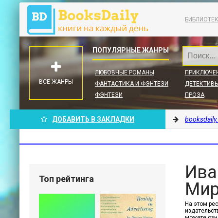
БИБЛИОТЕ
ЛЮБОВНЫЕ РОМАНЫ
ПРИКЛЮЧЕ
ВСЕ ЖАНРЫ
ФАНТАСТИКА И ФЭНТЕЗИ
ДЕТЕКТИВЫ
ФЭНТЕЗИ
ПРОЗА
ДОБАВИТЬ В ЗАКЛАДКИ
booksdaily
Ива
Топ рейтинга
Мир
На этом ре
издательств
можете озн