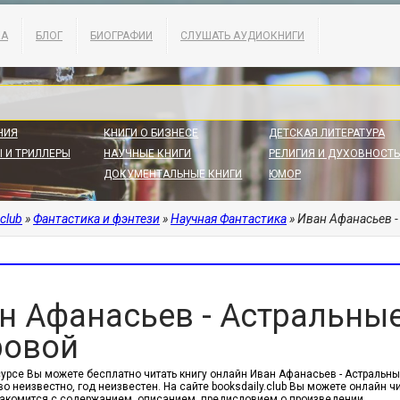
КА
БЛОГ
БИОГРАФИИ
СЛУШАТЬ АУДИОКНИГИ
НИЯ
КНИГИ О БИЗНЕСЕ
ДЕТСКАЯ ЛИТЕРАТУРА
 И ТРИЛЛЕРЫ
НАУЧНЫЕ КНИГИ
РЕЛИГИЯ И ДУХОВНОСТЬ
ДОКУМЕНТАЛЬНЫЕ КНИГИ
ЮМОР
.club
»
Фантастика и фэнтези
»
Научная Фантастика
» Иван Афанасьев 
н Афанасьев - Астральны
овой
сурсе Вы можете бесплатно читать книгу онлайн Иван Афанасьев - Астральн
о неизвестно, год неизвестен. На сайте booksdaily.club Вы можете онлайн ч
акомится с содержанием, описанием, предисловием о произведении