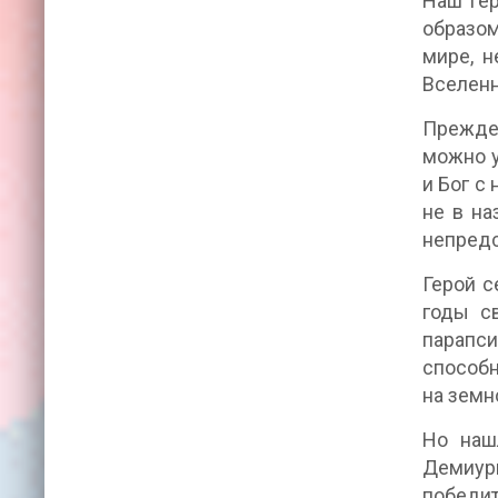
Наш гер
образом
мире, н
Вселенн
Прежде 
можно у
и Бог с
не в на
непред
Герой с
годы с
парапси
способн
на земн
Но наш
Демиург
победит