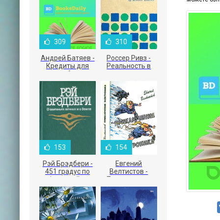
309
310
Андрей Батяев -
Россер Ривз -
Кредиты для
Реальность в
малого бизнеса
рекламе
153
154
Рэй Брэдбери -
Евгений
451 градус по
Велтистов -
Фаренгейту
Приключения
Электроника