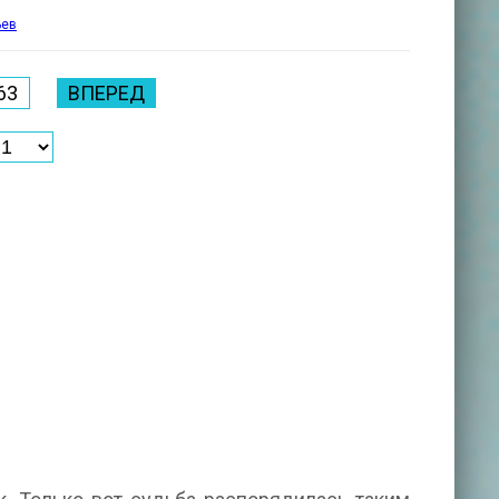
ьев
63
ВПЕРЕД