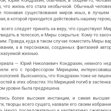
ой, Юрий Кондрахин, обычный, в общем-то, челове
, что жизнь его стала необычной. Обычный челов
е познавая существования миров иных, в лучшем 
ая, в которой приходится действовать нашему герою,
всего следует принять на веру, что существуют Мир
видеть в телескоп, и Миры сокрытые. Кому-то захоч
 ним. Правда, куда в таком случае поместить Миры в
звании, а в персонажах, созданных фантазией авто
сказуемой жизнью.
ериала — Юрий Николаевич Кондрахин, немного не
вели его с профессором Мирицким, интересовавш
хологией. Выяснилось, что Кондрахин тоже не лише
остей в этих областях. Но Мирицкий погиб в застенка
ом уровне была предрешена.
лись более высокие инстанции, и самая высшая 
и, творцы всего сущего, назвали его своим избранн
ь Нечто, последовательно и неотвратимо сжирающ