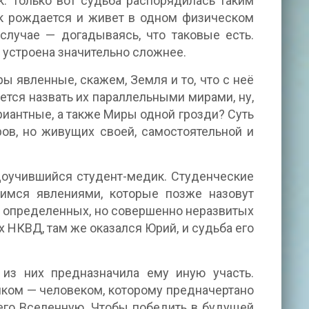
к. Только вот судьба распорядилась таким
ек рождается и живет в одном физическом
случае — догадываясь, что таковые есть.
 устроена значительно сложнее.
ы явленные, скажем, Земля и то, что с неё
ется назвать их параллельными мирами, ну,
ариантные, а также Миры одной грозди? Суть
ров, но живущих своей, самостоятельной и
доучившийся студент-медик. Студенческие
имся явлениями, которые позже назовут
н определенных, но совершенно неразвитых
х НКВД, там же оказался Юрий, и судьба его
из них предназначила ему иную участь.
иком — человеком, которому предначертано
его Вселенную. Чтобы победить в будущей