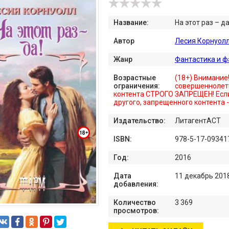
Название:
На этот раз – да
Автор
Лесия Корнуол
Жанр
Фантастика и ф
Возрастные
(18+) Внимание
ограничения:
совершеннолет
контента СТРОГО ЗАПРЕЩЕН! Если
другого, запрещенного контента 
Издательство:
ЛитагентАСТ
ISBN:
978-5-17-09341
Год:
2016
Дата
11 декабрь 201
добавления:
Количество
3 369
просмотров: