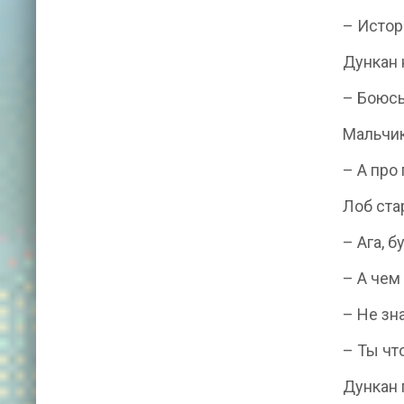
– Истор
Дункан 
– Боюсь
Мальчик
– А про
Лоб ста
– Ага, 
– А чем
– Не зн
– Ты чт
Дункан 