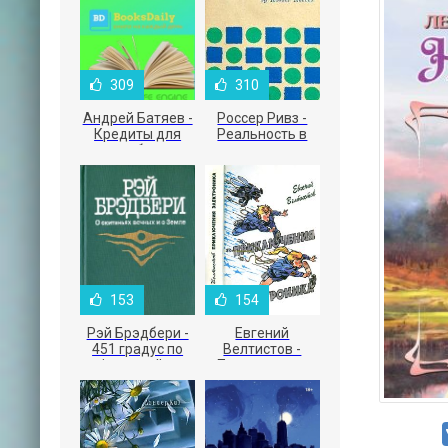
309
310
Андрей Батяев -
Россер Ривз -
Кредиты для
Реальность в
малого бизнеса
рекламе
153
154
Рэй Брэдбери -
Евгений
451 градус по
Велтистов -
Фаренгейту
Приключения
Электроника