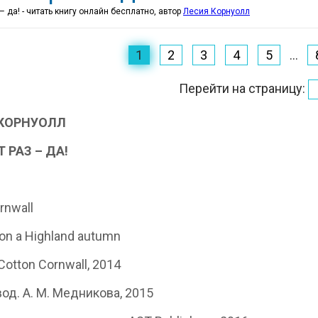
 – да! - читать книгу онлайн бесплатно, автор
Лесия Корнуолл
1
2
3
4
5
...
Перейти на страницу:
 КОРНУОЛЛ
 РАЗ – ДА!
rnwall
on a Highland autumn
Cotton Cornwall, 2014
од. А. М. Медникова, 2015