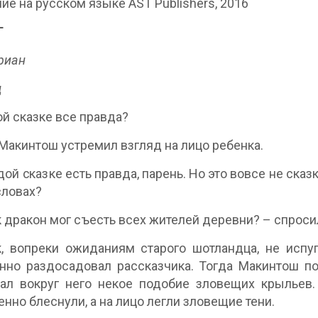
ие на русском языке AST Publishers, 2016
Г
риан
д
той сказке все правда?
Макинтош устремил взгляд на лицо ребенка.
дой сказке есть правда, парень. Но это вовсе не сказ
словах?
к дракон мог съесть всех жителей деревни? – спроси
, вопреки ожиданиям старого шотландца, не испу
нно раздосадовал рассказчика. Тогда Макинтош по
ал вокруг него некое подобие зловещих крыльев. 
енно блеснули, а на лицо легли зловещие тени.