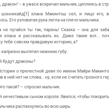
н, дракон! – в ужасе вскричал мальчик, цепляясь в ст
шоннекайд[1] клана Макинтош сел, и лицо его, в
ось. Его узловатая рука легла на плечо мальчика.
а не пугайся ты так, парень! Сказка – она для заб
я клана и рассказывать их. Даже такие вот… поч
у тебе совсем правдивую историю, а?
 капризно выпятил нижнюю губу:
ей будут драконы?
История о прелестной деве по имени Майри Макинто
в в ней нет ни слова… ну, если не считать грозного г
 это такой? – спросил мальчик.
л нечестивым сыном короля. Явился, чтобы покорить
альчика распахнулись во всю ширь: