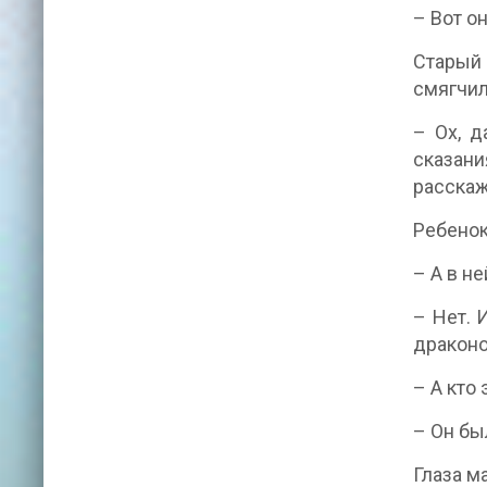
– Вот о
Старый 
смягчил
– Ох, д
сказани
расскаж
Ребенок
– А в н
– Нет. 
драконо
– А кто
– Он бы
Глаза м