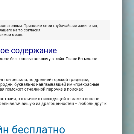
ьзователями. Приносим свои глубочайшие извинения,
Вашего на то согласия.
примем меры.
ткое содержание
 можете бесплатно читать книгу онлайн. Так же Вы можете
нгтон решили, по древней горской традиции,
и родни, буквально навязывавшей им «прекрасные
рая поможет отчаянной парочке в поисках
антазия, в отличие от исходящей от замка вполне
брели величайшую из драгоценностей – любовь друг к
айн бесплатно