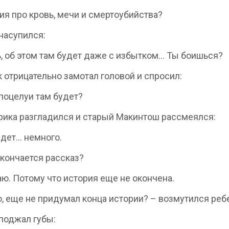
ия про кровь, мечи и смертоубийства?
насупился:
, об этом там будет даже с избытком… Ты боишься?
 отрицательно замотал головой и спросил:
 поцелуи там будет?
рика разгладился и старый Макинтош рассмеялся:
будет… немного.
 кончается рассказ?
аю. Потому что история еще не окончена.
о, еще не придумал конца истории? – возмутился реб
поджал губы: