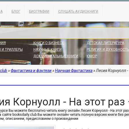
КА
БЛОГ
БИОГРАФИИ
СЛУШАТЬ АУДИОКНИГИ
НИЯ
КНИГИ О БИЗНЕСЕ
ДЕТСКАЯ ЛИТЕРАТУРА
 И ТРИЛЛЕРЫ
НАУЧНЫЕ КНИГИ
РЕЛИГИЯ И ДУХОВНОСТЬ
ДОКУМЕНТАЛЬНЫЕ КНИГИ
ЮМОР
.club
»
Фантастика и фэнтези
»
Научная Фантастика
» Лесия Корнуолл - 
ия Корнуолл - На этот раз 
урсе Вы можете бесплатно читать книгу онлайн Лесия Корнуолл - На этот раз
а сайте booksdaily.club Вы можете онлайн читать полную версию книги без р
м, описанием, предисловием о произведении