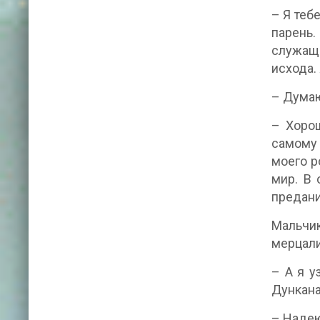
– Я теб
парень.
служаще
исхода.
– Думаю
– Хорош
самому 
моего р
мир. В 
предани
Мальчик
мерцали
– А я у
Дункана
– Надею