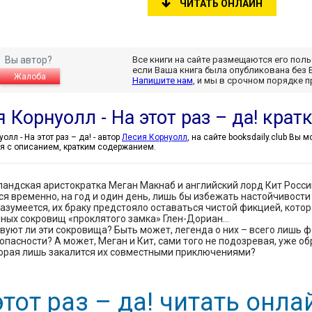
ЧИТАТЬ ОНЛАЙН
Вы автор?
Все книги на сайте размещаются его пол
если Ваша книга была опубликована без 
Жалоба
Напишите нам
, и мы в срочном порядке 
 Корнуолл - На этот раз – да! кра
Лесия Корнуолл - На этот раз – да! - автор
Лесия Корнуолл
, на сайте booksdaily.club Вы
я с описанием, кратким содержанием.
андская аристократка Меган Макнаб и английский лорд Кит Росси
я временно, на год и один день, лишь бы избежать настойчивост
Разумеется, их браку предстояло оставаться чистой фикцией, кото
ных сокровищ «проклятого замка» Глен-Дориан…
вуют ли эти сокровища? Быть может, легенда о них – всего лишь ф
опасности? А может, Меган и Кит, сами того не подозревая, уже о
торая лишь закалится их совместными приключениями?
этот раз – да! читать онл