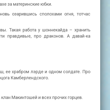
рахе за материнские юбки.
новь озарившись сполохами огня, тотчас
авы. Такая работа у шоннекайда – хранить
ти правдивые, про драконов. А давай-ка
ш, ее храбром лэрде и одном солдате. Про
ерцога Камберлендского.
 клан Макинтошей и всех прочих горцев.