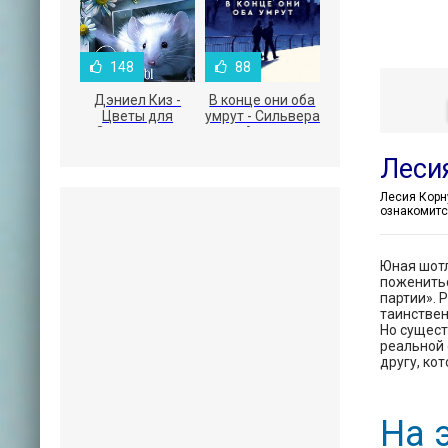
148
88
Дэниел Киз -
В конце они оба
Цветы для
умрут - Сильвера
Элджернона
Адам
Лесия
ознакомитс
Юная шотл
поженитьс
партии». 
таинствен
Но сущест
реальной 
другу, ко
На 