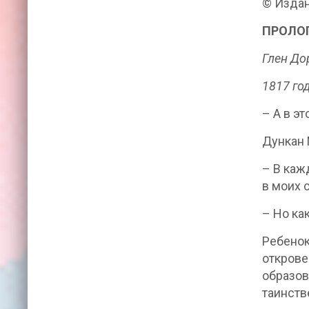
© Издан
ПРОЛО
Глен До
1817 го
– А в э
Дункан 
– В каж
в моих 
– Но ка
Ребенок
открове
образов
таинств