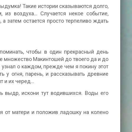
е выдумка! Такие истории сказываются долго,
, из воздуха… Случается некое событие,
 а затем остается просто терпеливо ждать
апоминать, чтобы в один прекрасный день
ое множество Макинтошей до твоего да и до
 узнал о каждом, прежде чем я покину этот
ь у огня, парень, и рассказывать древние
т и их черед…
ть выдр, искони тут водившихся. Воды его
дя от матери и положив ладошку на колено