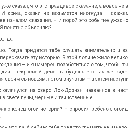
е уже сказал, что это правдивое сказание, а вовсе н
 И конец сказки не возьмется ниоткуда – скажем
е началом сказания, – и порой это событие ужасно,
 Я понятно объясняю?
… да.
о. Тогда придется тебе слушать внимательно и з
пересказать эту историю. В этой долине жило велик
ождения – и я намерен позаботиться о том, чтобы ты
один прекрасный день ты будешь вот так же сидет
я своим сыновьям, потом внучатам – а затем наступи
 оглянулся на озеро Лох-Дориан, названное в чес
 в свете луны, черные и таинственные.
знаю конец этой истории? – спросил ребенок, отой
.
сь, что да. А сейчас тебе предстоит узнать ее начало.